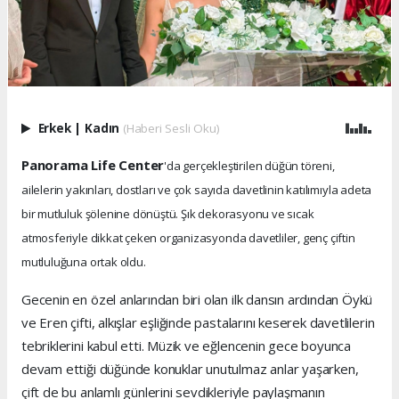
Erkek
|
Kadın
(Haberi Sesli Oku)
Panorama Life Center
'da gerçekleştirilen düğün töreni,
ailelerin yakınları, dostları ve çok sayıda davetlinin katılımıyla adeta
bir mutluluk şölenine dönüştü. Şık dekorasyonu ve sıcak
atmosferiyle dikkat çeken organizasyonda davetliler, genç çiftin
mutluluğuna ortak oldu.
Gecenin en özel anlarından biri olan ilk dansın ardından Öykü
ve Eren çifti, alkışlar eşliğinde pastalarını keserek davetlilerin
tebriklerini kabul etti. Müzik ve eğlencenin gece boyunca
devam ettiği düğünde konuklar unutulmaz anlar yaşarken,
çift de bu anlamlı günlerini sevdikleriyle paylaşmanın