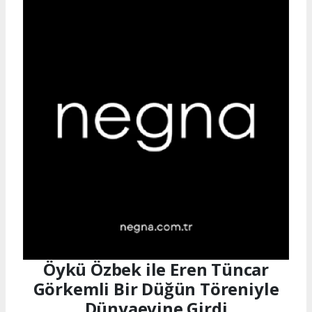
Öykü Özbek ile Eren Tüncar
Görkemli Bir Düğün Töreniyle
Dünyaevine Girdi