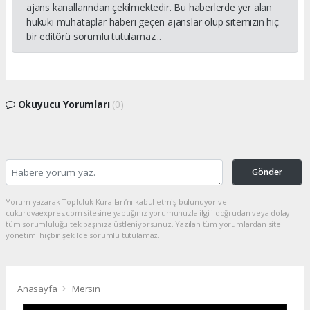
ajans kanallarından çekilmektedir. Bu haberlerde yer alan
hukuki muhataplar haberi geçen ajanslar olup sitemizin hiç
bir editörü sorumlu tutulamaz...
Okuyucu Yorumları
(0)
Gönder
Yorum yazarak Topluluk Kuralları’nı kabul etmiş bulunuyor ve
cukurovaexpres.com sitesine yaptığınız yorumunuzla ilgili doğrudan veya dolaylı
tüm sorumluluğu tek başınıza üstleniyorsunuz. Yazılan tüm yorumlardan site
yönetimi hiçbir şekilde sorumlu tutulamaz.
Anasayfa
Mersin