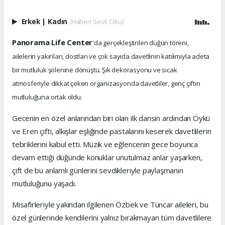
Erkek
|
Kadın
(Haberi Sesli Oku)
Panorama Life Center
'da gerçekleştirilen düğün töreni,
ailelerin yakınları, dostları ve çok sayıda davetlinin katılımıyla adeta
bir mutluluk şölenine dönüştü. Şık dekorasyonu ve sıcak
atmosferiyle dikkat çeken organizasyonda davetliler, genç çiftin
mutluluğuna ortak oldu.
Gecenin en özel anlarından biri olan ilk dansın ardından Öykü
ve Eren çifti, alkışlar eşliğinde pastalarını keserek davetlilerin
tebriklerini kabul etti. Müzik ve eğlencenin gece boyunca
devam ettiği düğünde konuklar unutulmaz anlar yaşarken,
çift de bu anlamlı günlerini sevdikleriyle paylaşmanın
mutluluğunu yaşadı.
Misafirleriyle yakından ilgilenen Özbek ve Tüncar aileleri, bu
özel günlerinde kendilerini yalnız bırakmayan tüm davetlilere