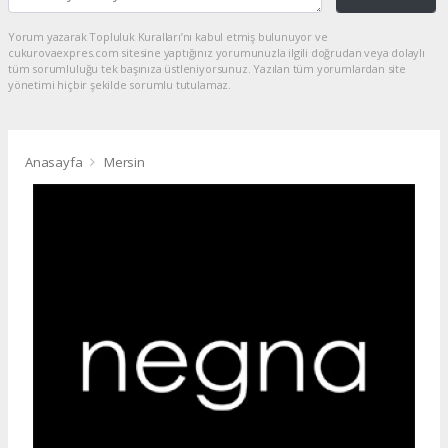
Yorum yazarak Topluluk Kuralları’nı kabul etmiş bulunuyor ve
cukurovaexpres.com sitesine yaptığınız yorumunuzla ilgili doğrudan veya dolaylı
tüm sorumluluğu tek başınıza üstleniyorsunuz. Yazılan tüm yorumlardan site
yönetimi hiçbir şekilde sorumlu tutulamaz.
Anasayfa
Mersin