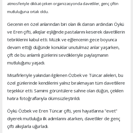
atmosferiyle dikkat çeken organizasyonda davetliler, genç çiftin
mutluluğuna ortak oldu.
Gecenin en özel anlarından biri olan ilk dansın ardından Öykü
ve Eren çifti, alkışlar eşliğinde pastalarını keserek davetlilerin
tebriklerini kabul etti. Müzik ve eğlencenin gece boyunca
devam ettiği düğünde konuklar unutulmaz anlar yaşarken,
çift de bu anlamlı günlerini sevdikleriyle paylaşmanın
mutluluğunu yaşadı.
Misafirleriyle yakından ilgilenen Özbek ve Tüncar aileleri, bu
özel günlerinde kendilerini yalnız bırakmayan tüm davetlilere
teşekkür etti. Samimi görüntülere sahne olan düğün, çekilen
hatıra fotoğraflarıyla ölümsüzleştirildi.
Öykü Özbek ve Eren Tüncar çifti, yeni hayatlarına "evet"
diyerek mutluluğa ilk adımlarını atarken, davetliler de genç
çifti alkışlarla uğurladı.