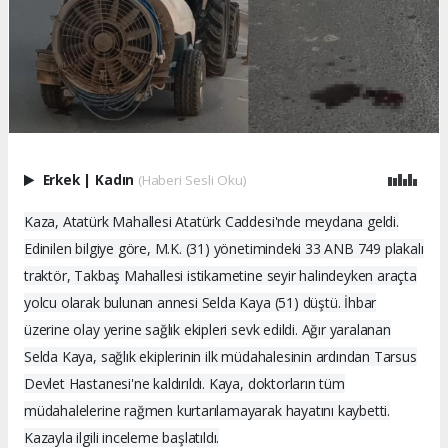
Erkek
|
Kadın
(Haberi Sesli Oku)
Kaza, Atatürk Mahallesi Atatürk Caddesi'nde meydana geldi.
Edinilen bilgiye göre, M.K. (31) yönetimindeki 33 ANB 749 plakalı
traktör, Takbaş Mahallesi istikametine seyir halindeyken araçta
yolcu olarak bulunan annesi Selda Kaya (51) düştü. İhbar
üzerine olay yerine sağlık ekipleri sevk edildi. Ağır yaralanan
Selda Kaya, sağlık ekiplerinin ilk müdahalesinin ardından Tarsus
Devlet Hastanesi'ne kaldırıldı. Kaya, doktorların tüm
müdahalelerine rağmen kurtarılamayarak hayatını kaybetti.
Kazayla ilgili inceleme başlatıldı.