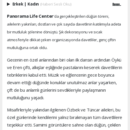
Erkek
|
Kadın
(Haberi Sesli Oku)
Panorama Life Center
'da gerçekleştirilen düğün töreni,
ailelerin yakınları, dostları ve çok sayıda davetlinin katılımıyla adeta
bir mutluluk şölenine dönüştü. Şık dekorasyonu ve sıcak
atmosferiyle dikkat çeken organizasyonda davetliler, genç çiftin
mutluluğuna ortak oldu.
Gecenin en özel anlarından biri olan ilk dansın ardından Öykü
ve Eren çifti, alkışlar eşliğinde pastalarını keserek davetlilerin
tebriklerini kabul etti. Müzik ve eğlencenin gece boyunca
devam ettiği düğünde konuklar unutulmaz anlar yaşarken,
çift de bu anlamlı günlerini sevdikleriyle paylaşmanın
mutluluğunu yaşadı.
Misafirleriyle yakından ilgilenen Özbek ve Tüncar aileleri, bu
özel günlerinde kendilerini yalnız bırakmayan tüm davetlilere
teşekkür etti. Samimi görüntülere sahne olan düğün, çekilen