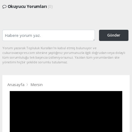
Okuyucu Yorumları
(0)
Gönder
Yorum yazarak Topluluk Kuralları’nı kabul etmiş bulunuyor ve
cukurovaexpres.com sitesine yaptığınız yorumunuzla ilgili doğrudan veya dolaylı
tüm sorumluluğu tek başınıza üstleniyorsunuz. Yazılan tüm yorumlardan site
yönetimi hiçbir şekilde sorumlu tutulamaz.
Anasayfa
Mersin