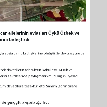
ar ailelerinin evlatları Öykü Özbek ve
nı birleştirdi.
lımıyla adeta bir mutluluk şölenine dönüştü. Şık dekorasyonu ve
rek davetlilerin tebriklerini kabul etti. Müzik ve
rini sevdikleriyle paylaşmanın mutluluğunu yaşadı.
n tüm davetlilere teşekkür etti. Samimi görüntülere
e genç çifti alkışlarla uğurladı.