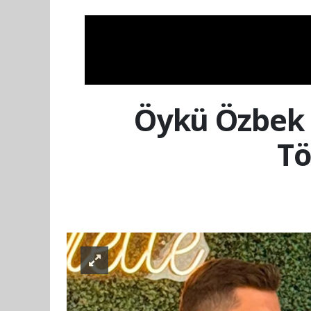
Öykü Özbek 
Tö