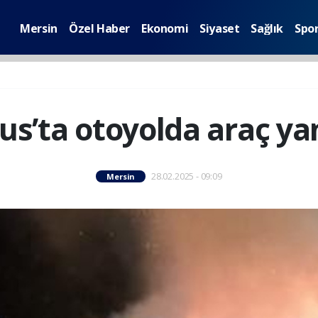
Mersin
Özel Haber
Ekonomi
Siyaset
Sağlık
Spo
us’ta otoyolda araç ya
28.02.2025 - 09:09
Mersin