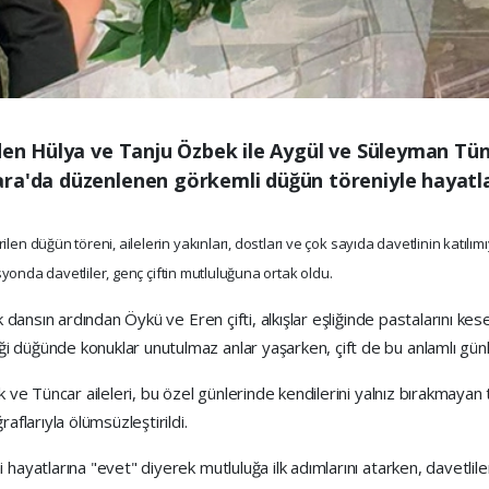
nden Hülya ve Tanju Özbek ile Aygül ve Süleyman Tünc
ra'da düzenlenen görkemli düğün töreniyle hayatları
rilen düğün töreni, ailelerin yakınları, dostları ve çok sayıda davetlinin katı
yonda davetliler, genç çiftin mutluluğuna ortak oldu.
k dansın ardından Öykü ve Eren çifti, alkışlar eşliğinde pastalarını kese
 düğünde konuklar unutulmaz anlar yaşarken, çift de bu anlamlı günle
k ve Tüncar aileleri, bu özel günlerinde kendilerini yalnız bırakmaya
aflarıyla ölümsüzleştirildi.
ayatlarına "evet" diyerek mutluluğa ilk adımlarını atarken, davetliler d