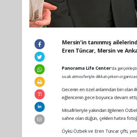
Mersin'in tanınmış aileleri
Eren Tüncar, Mersin ve Anka
Panorama Life Center
'da gerçekleşti
sıcak atmosferiyle dikkat çeken organizas
Gecenin en özel anlarından biri olan il
eğlencenin gece boyunca devam ettiği
Misafirleriyle yakından ilgilenen Özbe
sahne olan düğün, çekilen hatıra fotoğr
Öykü Özbek ve Eren Tüncar çifti, yeni h