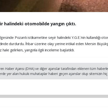
ir halindeki otomobilde yangın çıktı.
lgesinde Pozantı istikametine seyir halindeki Y.G.E.'nin kullandığı 
dinde durdurdu. İhbar üzerine olay yerine intikal eden Mersin Büyükşeh
le gelirken, yangınla ilgili inceleme başlatıldı.
ren Haber Ajansı (DHA) ve diğer ajanslar tarafından eklenen tüm haberler
rde yer alan hukuki muhataplar haberi geçen ajanslar olup sitemizin hiç 