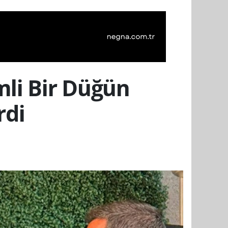
li Bir Düğün
rdi