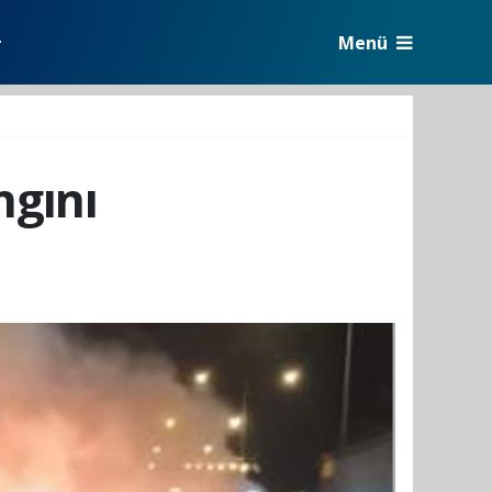
Menü
r
ngını