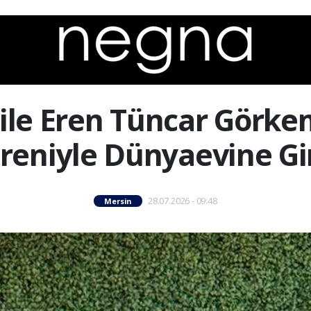
ile Eren Tüncar Görkem
reniyle Dünyaevine Gi
28.07.2026 - 09:48
Mersin