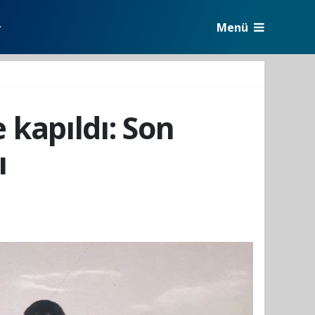
Menü
r
 kapıldı: Son
ı