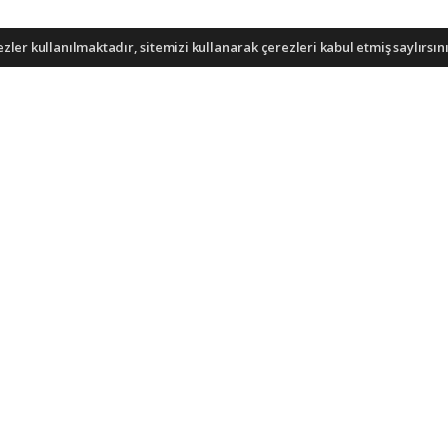
ler kullanılmaktadır, sitemizi kullanarak çerezleri kabul etmiş saylırsını
iş bulunuyor ve cukurovaexpres.com sitesine yaptığınız yorumunuzla ilgili doğrudan ve
sorumlu tutulamaz.
KATEGORİLER
S
Foto Galeri