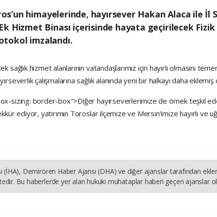
oros’un himayelerinde, hayırsever Hakan Alaca ile İl
k Hizmet Binası içerisinde hayata geçirilecek Fizik
rotokol imzalandı.
 sağlık hizmet alanlarının vatandaşlarımız için hayırlı olmasını temen
rseverlik çalışmalarına sağlık alanında yeni bir halkayı daha eklemiş 
x-sizing: border-box">Diğer hayırseverlerimize de örnek teşkil edec
kür ediyor, yatırımın Toroslar ilçemize ve Mersin’imize hayırlı ve uğu
ı (İHA), Demirören Haber Ajansı (DHA) ve diğer ajanslar tarafından ekle
dir. Bu haberlerde yer alan hukuki muhataplar haberi geçen ajanslar olu