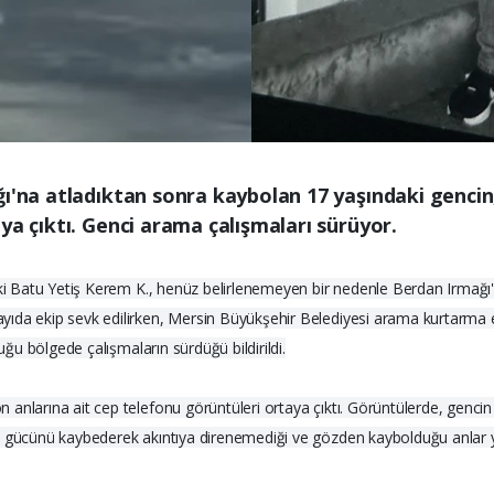
ağı'na atladıktan sonra kaybolan 17 yaşındaki genc
ya çıktı. Genci arama çalışmaları sürüyor.
aki Batu Yetiş Kerem K., henüz belirlenemeyen bir nedenle Berdan Irmağı'n
ıda ekip sevk edilirken, Mersin Büyükşehir Belediyesi arama kurtarma ek
uğu bölgede çalışmaların sürdüğü bildirildi.
anlarına ait cep telefonu görüntüleri ortaya çıktı. Görüntülerde, gencin 
a gücünü kaybederek akıntıya direnemediği ve gözden kaybolduğu anlar ye