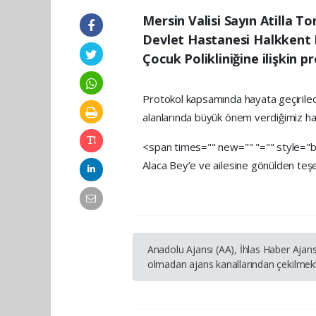
Mersin Valisi Sayın Atilla T
Devlet Hastanesi Halkkent E
Çocuk Polikliniğine ilişkin p
Protokol kapsamında hayata geçirilecek
alanlarında büyük önem verdiğimiz hayı
<span times="" new="" "="" style="bo
Alaca Bey’e ve ailesine gönülden teşek
Anadolu Ajansı (AA), İhlas Haber Ajans
olmadan ajans kanallarından çekilmekte