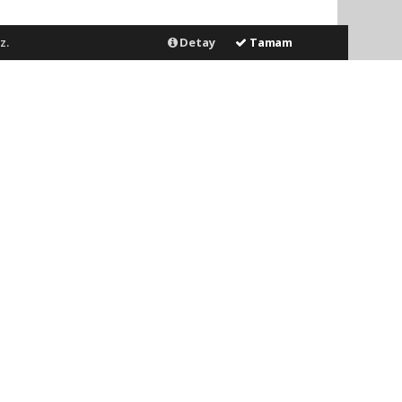
z.
Detay
Tamam
Gönder
ya dolaylı tüm sorumluluğu tek başınıza üstleniyorsunuz. Yazılan
ERVİSLER
DİĞER