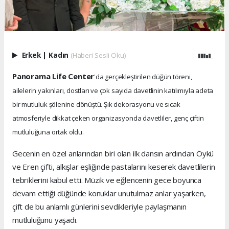
Erkek
|
Kadın
(Haberi Sesli Oku)
Panorama Life Center
'da gerçekleştirilen düğün töreni,
ailelerin yakınları, dostları ve çok sayıda davetlinin katılımıyla adeta
bir mutluluk şölenine dönüştü. Şık dekorasyonu ve sıcak
atmosferiyle dikkat çeken organizasyonda davetliler, genç çiftin
mutluluğuna ortak oldu.
Gecenin en özel anlarından biri olan ilk dansın ardından Öykü
ve Eren çifti, alkışlar eşliğinde pastalarını keserek davetlilerin
tebriklerini kabul etti. Müzik ve eğlencenin gece boyunca
devam ettiği düğünde konuklar unutulmaz anlar yaşarken,
çift de bu anlamlı günlerini sevdikleriyle paylaşmanın
mutluluğunu yaşadı.