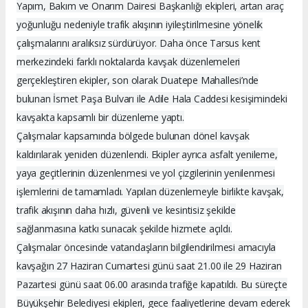
Yapım, Bakım ve Onarım Dairesi Başkanlığı ekipleri, artan araç
yoğunluğu nedeniyle trafik akışının iyileştirilmesine yönelik
çalışmalarını aralıksız sürdürüyor. Daha önce Tarsus kent
merkezindeki farklı noktalarda kavşak düzenlemeleri
gerçekleştiren ekipler, son olarak Duatepe Mahallesi’nde
bulunan İsmet Paşa Bulvarı ile Adile Hala Caddesi kesişimindeki
kavşakta kapsamlı bir düzenleme yaptı.
Çalışmalar kapsamında bölgede bulunan dönel kavşak
kaldırılarak yeniden düzenlendi. Ekipler ayrıca asfalt yenileme,
yaya geçitlerinin düzenlenmesi ve yol çizgilerinin yenilenmesi
işlemlerini de tamamladı. Yapılan düzenlemeyle birlikte kavşak,
trafik akışının daha hızlı, güvenli ve kesintisiz şekilde
sağlanmasına katkı sunacak şekilde hizmete açıldı.
Çalışmalar öncesinde vatandaşların bilgilendirilmesi amacıyla
kavşağın 27 Haziran Cumartesi günü saat 21.00 ile 29 Haziran
Pazartesi günü saat 06.00 arasında trafiğe kapatıldı. Bu süreçte
Büyükşehir Belediyesi ekipleri, gece faaliyetlerine devam ederek