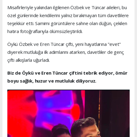
Misafirleriyle yakından ilgilenen Özbek ve Tüncar aileleri, bu
özel günlerinde kendilerini yalnız bırakmayan tüm davetlilere
teşekkür etti. Samimi görüntülere sahne olan düğün, çekilen
hatıra fotoğraflarıyla ölümsüzleştirildi.
Öykü Özbek ve Eren Tüncar çifti, yeni hayatlarına "evet"
diyerek mutluluğa ilk adımlarını atarken, davetliler de genç
çifti alkışlarla uğurladı.
Biz de Öykü ve Eren Tüncar çiftini tebrik ediyor, ömür
boyu sağlık, huzur ve mutluluk diliyoruz.