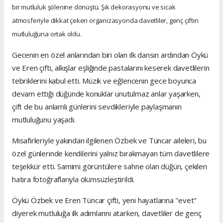
bir mutluluk şölenine dönüştü. Şık dekorasyonu ve sıcak
atmosferiyle dikkat çeken organizasyonda davetliler, genç çiftin
mutluluğuna ortak oldu.
Gecenin en özel anlarından biri olan ilk dansın ardından Öykü
ve Eren çifti, alkışlar eşliğinde pastalarını keserek davetlilerin
tebriklerini kabul etti. Müzik ve eğlencenin gece boyunca
devam ettiği düğünde konuklar unutulmaz anlar yaşarken,
çift de bu anlamlı günlerini sevdikleriyle paylaşmanın
mutluluğunu yaşadı.
Misafirleriyle yakından ilgilenen Özbek ve Tüncar aileleri, bu
özel günlerinde kendilerini yalnız bırakmayan tüm davetlilere
teşekkür etti. Samimi görüntülere sahne olan düğün, çekilen
hatıra fotoğraflarıyla ölümsüzleştirildi.
Öykü Özbek ve Eren Tüncar çifti, yeni hayatlarına "evet"
diyerek mutluluğa ilk adımlarını atarken, davetliler de genç