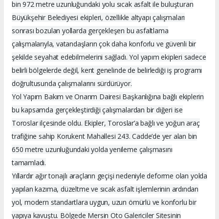
bin 972 metre uzunluğundaki yolu sıcak asfalt ile buluşturan
Büyükşehir Belediyesi ekipleri, özellikle altyapı çalışmaları
sonrası bozulan yollarda gerçekleşen bu asfaltlama
çalışmalarıyla, vatandaşların çok daha konforlu ve güvenli bir
şekilde seyahat edebilmelerini sağladı. Yol yapım ekipleri sadece
belirli bölgelerde değil, kent genelinde de belirlediği iş programı
doğrultusunda çalışmalarını sürdürüyor.
Yol Yapım Bakım ve Onarım Dairesi Başkanlığına bağlı ekiplerin
bu kapsamda gerçekleştirdiği çalışmalardan bir diğeri ise
Toroslar ilçesinde oldu. Ekipler, Toroslar’a bağlı ve yoğun araç
trafiğine sahip Korukent Mahallesi 243. Cadde’de yer alan bin
650 metre uzunluğundaki yolda yenileme çalışmasını
tamamladı.
Yıllardır ağır tonajlı araçların geçişi nedeniyle deforme olan yolda
yapılan kazıma, düzeltme ve sıcak asfalt işlemlerinin ardından
yol, modern standartlara uygun, uzun ömürlü ve konforlu bir
yapıya kavuştu. Bölgede Mersin Oto Galericiler Sitesinin