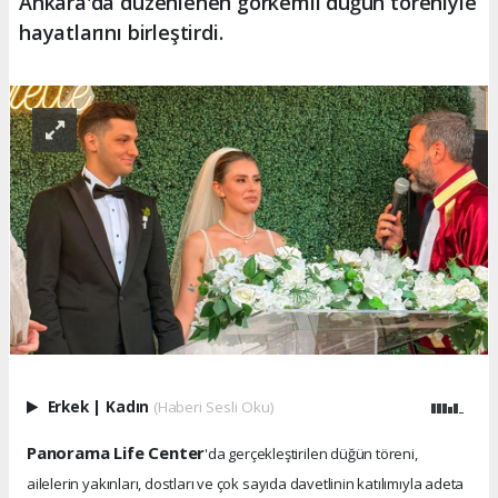
Ankara'da düzenlenen görkemli düğün töreniyle
hayatlarını birleştirdi.
Erkek
|
Kadın
(Haberi Sesli Oku)
Panorama Life Center
'da gerçekleştirilen düğün töreni,
ailelerin yakınları, dostları ve çok sayıda davetlinin katılımıyla adeta