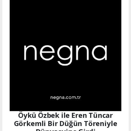
Öykü Özbek ile Eren Tüncar
Görkemli Bir Düğün Töreniyle