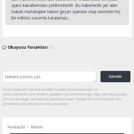
ajans kanallarından çekilmektedir. Bu haberlerde yer alan
hukuki muhataplar haberi geçen ajanslar olup sitemizin hiç
bir editörü sorumlu tutulamaz...
Okuyucu Yorumları
(0)
Gönder
Yorum yazarak Topluluk Kuralları’nı kabul etmiş bulunuyor ve
cukurovaexpres.com sitesine yaptığınız yorumunuzla ilgili doğrudan veya dolaylı
tüm sorumluluğu tek başınıza üstleniyorsunuz. Yazılan tüm yorumlardan site
yönetimi hiçbir şekilde sorumlu tutulamaz.
Anasayfa
Mersin