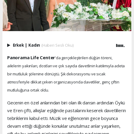
Erkek
|
Kadın
(Haberi Sesli Oku)
Panorama Life Center
'da gerçekleştirilen düğün töreni,
ailelerin yakınları, dostları ve çok sayıda davetlinin katılımıyla adeta
bir mutluluk şölenine dönüştü. Şık dekorasyonu ve sıcak
atmosferiyle dikkat çeken organizasyonda davetliler, genç çiftin
mutluluğuna ortak oldu.
Gecenin en özel anlarından biri olan ilk dansın ardından Öykü
ve Eren çifti, alkışlar eşliğinde pastalarını keserek davetlilerin
tebriklerini kabul etti. Müzik ve eğlencenin gece boyunca
devam ettiği düğünde konuklar unutulmaz anlar yaşarken,
çift de bu anlamlı günlerini sevdikleriyle paylaşmanın