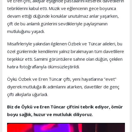
ve Eren çifti, alkışlar eşliğinde pastalarını keserek davetlilerin
tebriklerini kabul etti. Müzik ve eğlencenin gece boyunca
devam ettiği düğünde konuklar unutulmaz anlar yaşarken,
çift de bu anlamlı günlerini sevdikleriyle paylaşmanın
mutluluğunu yaşadı.
Misafirleriyle yakından ilgilenen Özbek ve Tüncar aileleri, bu
özel günlerinde kendilerini yalnız bırakmayan tüm davetlilere
teşekkür etti. Samimi görüntülere sahne olan düğün, çekilen
hatıra fotoğraflarıyla ölümsüzleştirildi.
Öykü Özbek ve Eren Tüncar çifti, yeni hayatlarına "evet"
diyerek mutluluğa ilk adımlarını atarken, davetliler de genç
çifti alkışlarla uğurladı.
Biz de Öykü ve Eren Tüncar çiftini tebrik ediyor, ömür
boyu sağlık, huzur ve mutluluk diliyoruz.