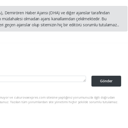
HA), Demirören Haber Ajansı (DHA) ve diğer ajanslar tarafından
nin müdahalesi olmadan ajans kanallarından çekilmektedir. Bu
i geçen ajanslar olup sitemizin hiç bir editörü sorumlu tutulamaz...
Gönder
unuyor ve cukurovaexpres.com sitesine yaptığınız yorumunuzla ilgili doğrudan
rsunuz. Yazılan tüm yorumlardan site yönetimi hiçbir şekilde sorumlu tutulamaz.