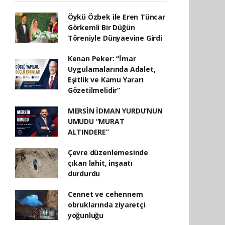
Öykü Özbek ile Eren Tüncar
Görkemli Bir Düğün
Töreniyle Dünyaevine Girdi
Kenan Peker: “İmar
Uygulamalarında Adalet,
Eşitlik ve Kamu Yararı
Gözetilmelidir”
MERSİN İDMAN YURDU’NUN
UMUDU “MURAT
ALTINDERE”
Çevre düzenlemesinde
çıkan lahit, inşaatı
durdurdu
Cennet ve cehennem
obruklarında ziyaretçi
yoğunluğu