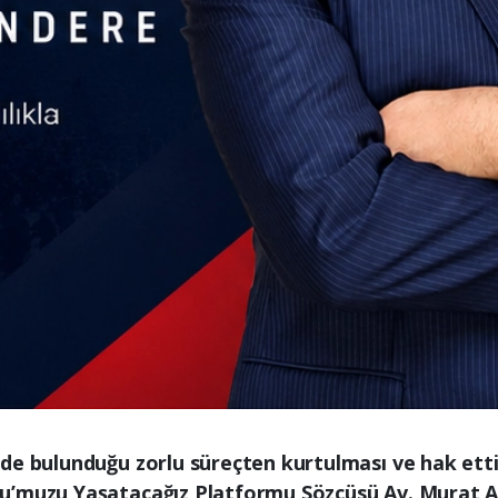
de bulunduğu zorlu süreçten kurtulması ve hak ett
u’muzu Yaşatacağız Platformu Sözcüsü Av. Murat Al