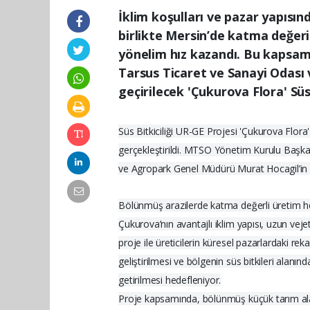
İklim koşulları ve pazar yapısın
birlikte Mersin’de katma değeri
yönelim hız kazandı. Bu kapsam
Tarsus Ticaret ve Sanayi Odası 
geçirilecek 'Çukurova Flora' Süs B
Süs Bitkiciliği UR-GE Projesi 'Çukurova Flora' 
gerçekleştirildi. MTSO Yönetim Kurulu Başk
ve Agropark Genel Müdürü Murat Hocagil’in katı
Bölünmüş arazilerde katma değerli üretim h
Çukurova’nın avantajlı iklim yapısı, uzun veje
proje ile üreticilerin küresel pazarlardaki rek
geliştirilmesi ve bölgenin süs bitkileri alanın
getirilmesi hedefleniyor.
Proje kapsamında, bölünmüş küçük tarım alanl