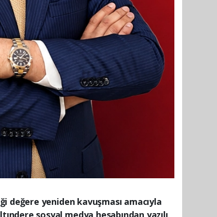
iği değere yeniden kavuşması amacıyla
tındere sosyal medya hesabından yazılı