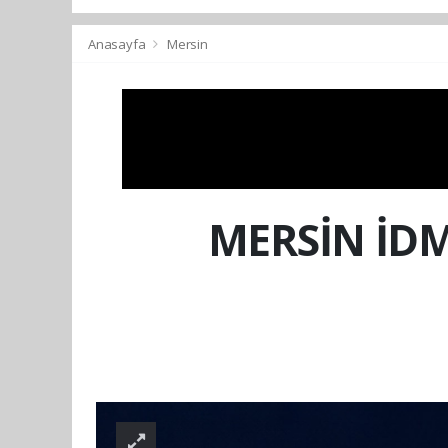
Anasayfa
Mersin
MERSİN İD