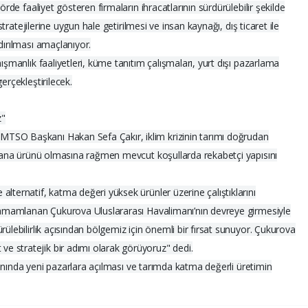
örde faaliyet gösteren firmaların ihracatlarının sürdürülebilir şekilde
 stratejilerine uygun hale getirilmesi ve insan kaynağı, dış ticaret ile
dırılması amaçlanıyor.
ışmanlık faaliyetleri, küme tanıtım çalışmaları, yurt dışı pazarlama
erçekleştirilecek.
z"
TSO Başkanı Hakan Sefa Çakır, iklim krizinin tarımı doğrudan
in ana ürünü olmasına rağmen mevcut koşullarda rekabetçi yapısını
lternatif, katma değeri yüksek ürünler üzerine çalıştıklarını
ı tamamlanan Çukurova Uluslararası Havalimanı’nın devreye girmesiyle
rülebilirlik açısından bölgemiz için önemli bir fırsat sunuyor. Çukurova
 stratejik bir adımı olarak görüyoruz" dedi.
 alanında yeni pazarlara açılması ve tarımda katma değerli üretimin