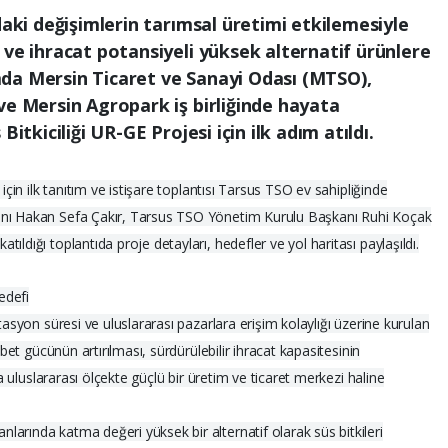
daki değişimlerin tarımsal üretimi etkilemesiyle
 ve ihracat potansiyeli yüksek alternatif ürünlere
da Mersin Ticaret ve Sanayi Odası (MTSO),
ve Mersin Agropark iş birliğinde hayata
itkiciliği UR-GE Projesi için ilk adım atıldı.
için ilk tanıtım ve istişare toplantısı Tarsus TSO ev sahipliğinde
anı Hakan Sefa Çakır, Tarsus TSO Yönetim Kurulu Başkanı Ruhi Koçak
ldığı toplantıda proje detayları, hedefler ve yol haritası paylaşıldı.
edefi
tasyon süresi ve uluslararası pazarlara erişim kolaylığı üzerine kurulan
abet gücünün artırılması, sürdürülebilir ihracat kapasitesinin
da uluslararası ölçekte güçlü bir üretim ve ticaret merkezi haline
arında katma değeri yüksek bir alternatif olarak süs bitkileri