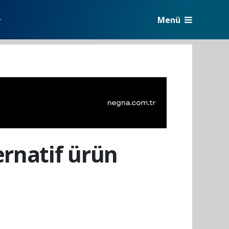
Menü
r
ernatif ürün