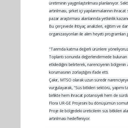
üretiminin yaygınlaştırılması planlanıyor. Sekt
artırılması, şirket içi yapılanmalarının ihracat
pazar araştırması alanlarında yetkinlik kazan
Bu çerçevede ihtiyaç analizleri, eğitim ve dan
organizasyonları ile alım heyeti programları g
"Tarımda katma değerli ürünlere yöneliyoru
Toplantı sonunda değerlendirmede bulunan M
etkilediğini belirterek, narenciyenin bölgen
korumasının zorlaştığını ifade etti.
Çakır, MTSO olarak uzun süredir narenciyeye a
vurgulayarak, "Süs bitkileri sektörü, yapım
birlikte hem ihracat potansiyeli hem de sürdü
Flora UR-GE Projesini bu dönüşümün somut ve
Proje ile bölgedeki üreticilerin süs bitkileri
artırılması hedefleniyor.