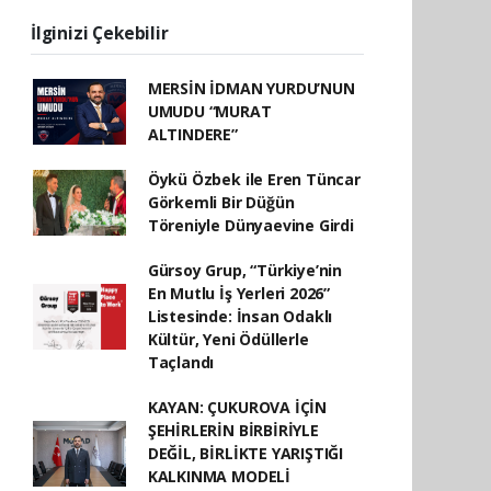
İlginizi Çekebilir
MERSİN İDMAN YURDU’NUN
UMUDU “MURAT
ALTINDERE”
Öykü Özbek ile Eren Tüncar
Görkemli Bir Düğün
Töreniyle Dünyaevine Girdi
Gürsoy Grup, “Türkiye’nin
En Mutlu İş Yerleri 2026”
Listesinde: İnsan Odaklı
Kültür, Yeni Ödüllerle
Taçlandı
KAYAN: ÇUKUROVA İÇİN
ŞEHİRLERİN BİRBİRİYLE
DEĞİL, BİRLİKTE YARIŞTIĞI
KALKINMA MODELİ