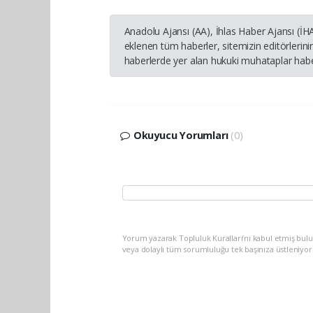
Anadolu Ajansı (AA), İhlas Haber Ajansı (İ
eklenen tüm haberler, sitemizin editörleri
haberlerde yer alan hukuki muhataplar haber
Okuyucu Yorumları
(0)
Yorum yazarak Topluluk Kuralları’nı kabul etmiş bul
veya dolaylı tüm sorumluluğu tek başınıza üstleniyo