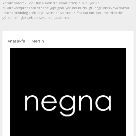
Yorum yazarak Topluluk Kuralları’nı kabul etmiş bulunuyor ve
cukurovaexpres.com sitesine yaptığınız yorumunuzla ilgili doğrudan veya dolaylı
tüm sorumluluğu tek başınıza üstleniyorsunuz. Yazılan tüm yorumlardan site
yönetimi hiçbir şekilde sorumlu tutulamaz.
Anasayfa
Mersin