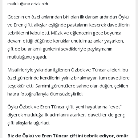
mutluluğuna ortak oldu.
Gecenin en özel anlarından biri olan ilk dansın ardından Öykü
ve Eren çifti, alkışlar eşliğinde pastalarını keserek davetlilerin
tebriklerini kabul etti. Müzik ve eğlencenin gece boyunca
devam ettiği düğünde konuklar unutulmaz anlar yaşarken,
çift de bu anlamlı günlerini sevdikleriyle paylaşmanın
mutluluğunu yaşadı.
Misafirleriyle yakından ilgilenen Özbek ve Tüncar aileleri, bu
özel günlerinde kendilerini yalnız bırakmayan tüm davetlilere
teşekkür etti. Samimi görüntülere sahne olan düğün, çekilen
hatıra fotoğraflarıyla ölümsüzleştirildi.
Öykü Özbek ve Eren Tüncar çifti, yeni hayatlarına "evet"
diyerek mutluluğa ilk adımlarını atarken, davetliler de genç
çifti alkışlarla uğurladı.
Biz de Öykü ve Eren Tüncar çiftini tebrik ediyor, ömür