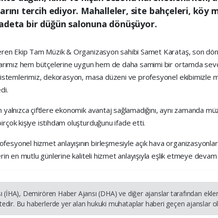
arını tercih ediyor. Mahalleler, site bahçeleri, köy 
 adeta bir düğün salonuna dönüşüyor.
steren Ekip Tam Müzik & Organizasyon sahibi Samet Karataş, son döne
şlarımız hem bütçelerine uygun hem de daha samimi bir ortamda sevdik
sistemlerimiz, dekorasyon, masa düzeni ve profesyonel ekibimizle mahal
di.
ın yalnızca çiftlere ekonomik avantaj sağlamadığını, aynı zamanda mü
irçok kişiye istihdam oluşturduğunu ifade etti.
esyonel hizmet anlayışının birleşmesiyle açık hava organizasyonlarının
erin en mutlu günlerine kaliteli hizmet anlayışıyla eşlik etmeye devam
ı (İHA), Demirören Haber Ajansı (DHA) ve diğer ajanslar tarafından ekle
dir. Bu haberlerde yer alan hukuki muhataplar haberi geçen ajanslar olu