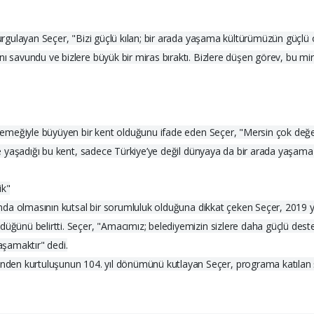
vurgulayan Seçer, "Bizi güçlü kılan; bir arada yaşama kültürümüzün güçlü 
anı savundu ve bizlere büyük bir miras bıraktı. Bizlere düşen görev, bu 
ın emeğiyle büyüyen bir kent olduğunu ifade eden Seçer, "Mersin çok değerl
çe yaşadığı bu kent, sadece Türkiye’ye değil dünyaya da bir arada yaşama kü
ik"
anında olmasının kutsal bir sorumluluk olduğuna dikkat çeken Seçer, 2019 
düğünü belirtti. Seçer, "Amacımız; belediyemizin sizlere daha güçlü deste
yaşamaktır" dedi.
n kurtuluşunun 104. yıl dönümünü kutlayan Seçer, programa katılan şehit