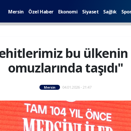
Mersin
Özel Haber
Ekonomi
Siyaset
Sağlık
Spo
Şehitlerimiz bu ülkeni
omuzlarında taşıdı"
04.01.2026 - 21:47
Mersin