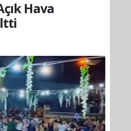
 Açık Hava
tti