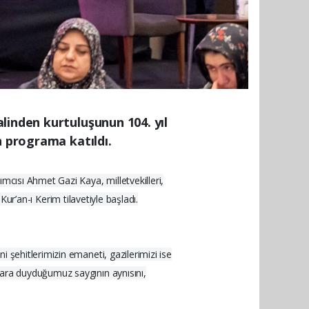
linden kurtuluşunun 104. yıl
n programa katıldı.
mcısı Ahmet Gazi Kaya, milletvekilleri,
 Kur’an-ı Kerim tilavetiyle başladı.
 şehitlerimizin emaneti, gazilerimizi ise
lara duyduğumuz saygının aynısını,