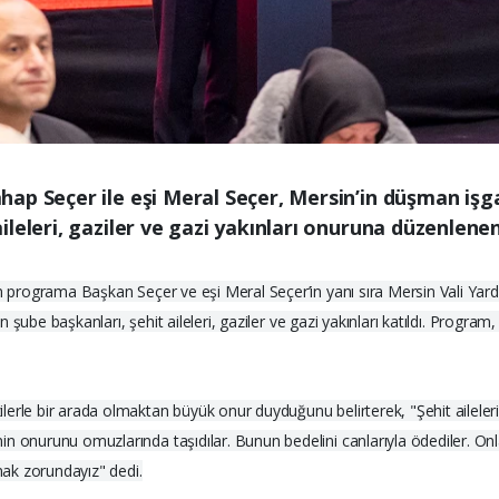
ap Seçer ile eşi Meral Seçer, Mersin’in düşman işga
leleri, gaziler ve gazi yakınları onuruna düzenlene
n programa Başkan Seçer ve eşi Meral Seçer’in yanı sıra Mersin Vali Yardı
n şube başkanları, şehit aileleri, gaziler ve gazi yakınları katıldı. Program,
rle bir arada olmaktan büyük onur duyduğunu belirterek, "Şehit ailelerini
in onurunu omuzlarında taşıdılar. Bunun bedelini canlarıyla ödediler. On
ymak zorundayız" dedi.