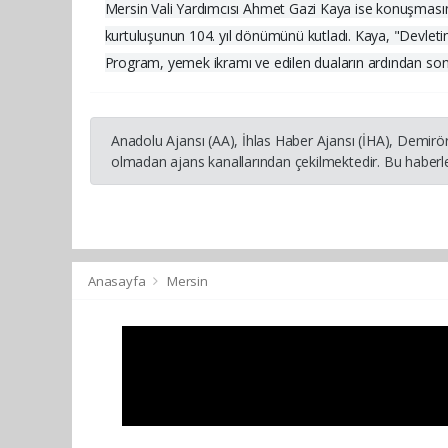
Mersin Vali Yardımcısı Ahmet Gazi Kaya ise konuşmasınd
kurtuluşunun 104. yıl dönümünü kutladı. Kaya, "Devletim
Program, yemek ikramı ve edilen duaların ardından son
Anadolu Ajansı (AA), İhlas Haber Ajansı (İHA), Demirö
olmadan ajans kanallarından çekilmektedir. Bu haberle
Anasayfa
Mersin