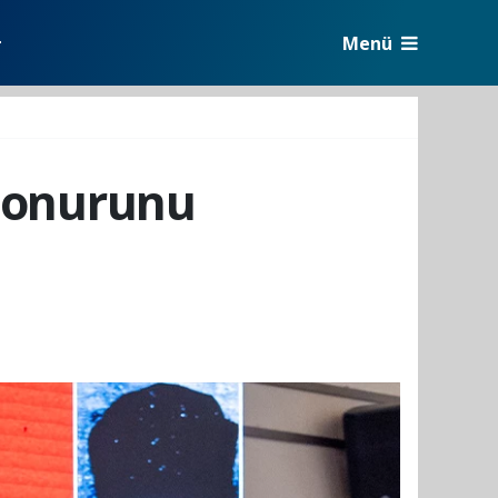
Menü
r
n onurunu