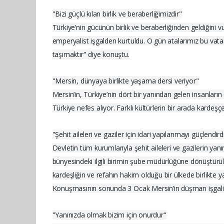
"Bizi güçlü kılan birlik ve beraberliğimizdir"
Türkiye’nin gücünün birlik ve beraberliğinden geldiğini 
emperyalist işgalden kurtuldu. O gün atalarımız bu vat
taşımaktır" diye konuştu.
"Mersin, dünyaya birlikte yaşama dersi veriyor"
Mersin’in, Türkiye’nin dört bir yanından gelen insanlar
Türkiye nefes alıyor. Farklı kültürlerin bir arada kardeş
"Şehit aileleri ve gaziler için idari yapılanmayı güçlendird
Devletin tüm kurumlarıyla şehit aileleri ve gazilerin y
bünyesindeki ilgili birimin şube müdürlüğüne dönüştürül
kardeşliğin ve refahın hakim olduğu bir ülkede birlikte 
Konuşmasının sonunda 3 Ocak Mersin’in düşman işgalinde
"Yanınızda olmak bizim için onurdur"