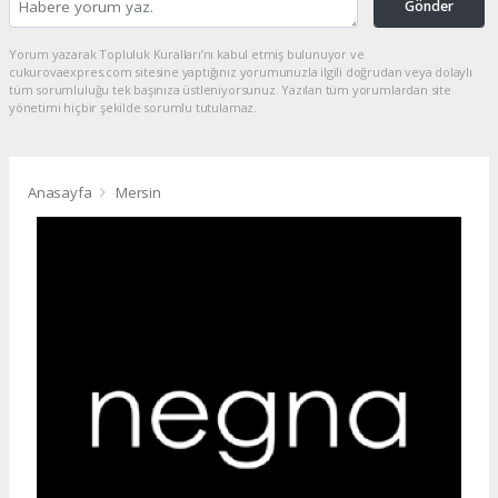
Gönder
Yorum yazarak Topluluk Kuralları’nı kabul etmiş bulunuyor ve
cukurovaexpres.com sitesine yaptığınız yorumunuzla ilgili doğrudan veya dolaylı
tüm sorumluluğu tek başınıza üstleniyorsunuz. Yazılan tüm yorumlardan site
yönetimi hiçbir şekilde sorumlu tutulamaz.
Anasayfa
Mersin