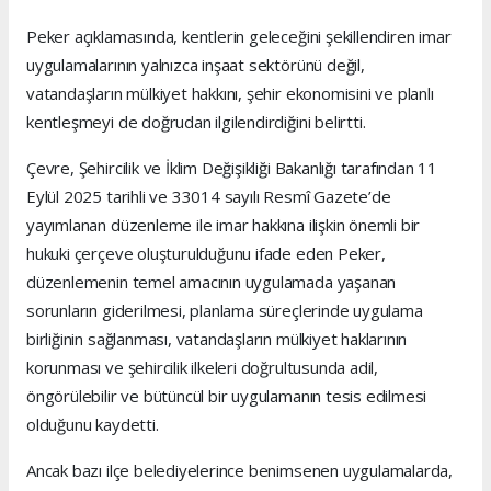
Peker açıklamasında, kentlerin geleceğini şekillendiren imar
uygulamalarının yalnızca inşaat sektörünü değil,
vatandaşların mülkiyet hakkını, şehir ekonomisini ve planlı
kentleşmeyi de doğrudan ilgilendirdiğini belirtti.
Çevre, Şehircilik ve İklim Değişikliği Bakanlığı tarafından 11
Eylül 2025 tarihli ve 33014 sayılı Resmî Gazete’de
yayımlanan düzenleme ile imar hakkına ilişkin önemli bir
hukuki çerçeve oluşturulduğunu ifade eden Peker,
düzenlemenin temel amacının uygulamada yaşanan
sorunların giderilmesi, planlama süreçlerinde uygulama
birliğinin sağlanması, vatandaşların mülkiyet haklarının
korunması ve şehircilik ilkeleri doğrultusunda adil,
öngörülebilir ve bütüncül bir uygulamanın tesis edilmesi
olduğunu kaydetti.
Ancak bazı ilçe belediyelerince benimsenen uygulamalarda,