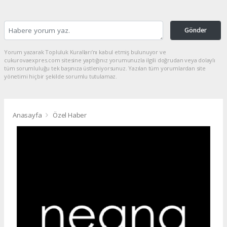
Gönder
Yorum yazarak Topluluk Kuralları’nı kabul etmiş bulunuyor ve
cukurovaexpres.com sitesine yaptığınız yorumunuzla ilgili doğrudan veya dolaylı
tüm sorumluluğu tek başınıza üstleniyorsunuz. Yazılan tüm yorumlardan site
yönetimi hiçbir şekilde sorumlu tutulamaz.
Anasayfa
Özel Haber