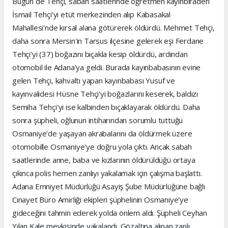
Bugün de Tehçi, sabah saatlerinde öğretmen kayınbiraderi
İsmail Tehçi'yi etüt merkezinden alıp Kabasakal
Mahallesi'nde kırsal alana götürerek öldürdü. Mehmet Tehçi,
daha sonra Mersin'in Tarsus ilçesine gelerek eşi Ferdane
Tehçi'yi (37) boğazını bıçakla kesip öldürdü, ardından
otomobil ile Adana'ya geldi. Burada kayınbabasının evine
gelen Tehçi, kahvaltı yapan kayınbabası Yusuf ve
kayınvalidesi Hüsne Tehçi'yi boğazlarını keserek, baldızı
Semiha Tehçi'yi ise kalbinden bıçaklayarak öldürdü. Daha
sonra şüpheli, oğlunun intiharından sorumlu tuttuğu
Osmaniye'de yaşayan akrabalarını da öldürmek üzere
otomobille Osmaniye'ye doğru yola çıktı. Ancak sabah
saatlerinde anne, baba ve kızlarının öldürüldüğü ortaya
çıkınca polis hemen zanlıyı yakalamak için çalışma başlattı.
Adana Emniyet Müdürlüğü Asayiş Şube Müdürlüğüne bağlı
Cinayet Büro Amirliği ekipleri şüphelinin Osmaniye'ye
gideceğini tahmin ederek yolda önlem aldı. Şüpheli Ceyhan
Yılan Kale mevkisinde yakalandı. Gözaltına alınan zanlı