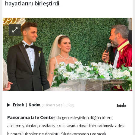
hayatlarını birleştirdi.
Erkek
|
Kadın
(Haberi Sesli Oku)
Panorama Life Center
'da gerçekleştirilen düğün töreni,
ailelerin yakınları, dostları ve çok sayıda davetlinin katılımıyla adeta
bir mutluluk şölenine dönüştü. Şık dekorasyonu ve sıcak