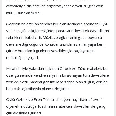
atmosferiyle dikkat çeken organizasyonda davetliler, genç çiftin
mutluluğuna ortak oldu.
Gecenin en özel anlarından biri olan ilk dansın ardından Öykü
ve Eren çifti, alkışlar eşliğinde pastalarını keserek davetlilerin
tebriklerini kabul etti. Müzik ve eğlencenin gece boyunca
devam ettiği düğünde konuklar unutulmaz anlar yaşarken,
çift de bu anlamlı günlerini sevdikleriyle paylaşmanın
mutluluğunu yaşadı.
Misafirleriyle yakından ilgilenen Özbek ve Tüncar aileleri, bu
özel günlerinde kendilerini yalnız bırakmayan tüm davetlilere
teşekkür etti. Samimi görüntülere sahne olan düğün, çekilen
hatıra fotoğraflarıyla ölümsüzleştirildi.
Öykü Özbek ve Eren Tüncar çifti, yeni hayatlarına "evet"
diyerek mutluluğa ilk adımlarını atarken, davetliler de genç
çifti alkışlarla uğurladı.