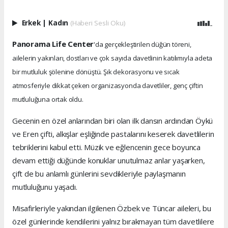
Erkek
|
Kadın
(Haberi Sesli Oku)
Panorama Life Center
'da gerçekleştirilen düğün töreni,
ailelerin yakınları, dostları ve çok sayıda davetlinin katılımıyla adeta
bir mutluluk şölenine dönüştü. Şık dekorasyonu ve sıcak
atmosferiyle dikkat çeken organizasyonda davetliler, genç çiftin
mutluluğuna ortak oldu.
Gecenin en özel anlarından biri olan ilk dansın ardından Öykü
ve Eren çifti, alkışlar eşliğinde pastalarını keserek davetlilerin
tebriklerini kabul etti. Müzik ve eğlencenin gece boyunca
devam ettiği düğünde konuklar unutulmaz anlar yaşarken,
çift de bu anlamlı günlerini sevdikleriyle paylaşmanın
mutluluğunu yaşadı.
Misafirleriyle yakından ilgilenen Özbek ve Tüncar aileleri, bu
özel günlerinde kendilerini yalnız bırakmayan tüm davetlilere