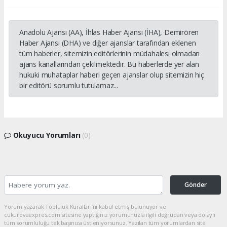
Anadolu Ajansı (AA), İhlas Haber Ajansı (İHA), Demirören
Haber Ajansı (DHA) ve diğer ajanslar tarafından eklenen
tüm haberler, sitemizin editörlerinin müdahalesi olmadan
ajans kanallarından çekilmektedir. Bu haberlerde yer alan
hukuki muhataplar haberi geçen ajanslar olup sitemizin hiç
bir editörü sorumlu tutulamaz...
Okuyucu Yorumları
(0)
Gönder
Yorum yazarak Topluluk Kuralları’nı kabul etmiş bulunuyor ve
cukurovaexpres.com sitesine yaptığınız yorumunuzla ilgili doğrudan veya dolaylı
tüm sorumluluğu tek başınıza üstleniyorsunuz. Yazılan tüm yorumlardan site