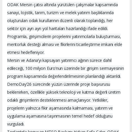
ODAK Mersin çatısı altında yürütülen çalışmalar kapsamında
sanayi, lojistik, tarım, turizm ve melek yatırım başlıklarında
oluşturulan odak kurullarının düzenli olarak toplandığı, her
sektör için ayrı ayrı yol haritaları hazırlandığı ifade edildi.
Programla, girişimcilerin projelerini yatırımcılarla buluşturması,
mentorluk desteği alması ve fikirlerini ticarileştirme imkanı elde
etmesi hedefleniyor.
Mersin ve Adana’yı kapsayan yatırımcı ağının sürece dahil
edileceği, 100 milyon Euro’nun üzerinde bir girişim sermayesinin
program kapsamında değerlendirilmesinin planlandığı aktarıldı.
DemoDay’26 sürecinde yüzün üzerinde proje başvurusu
beklenirken, özellikle yüksek teknoloji ve katma değerli üretim
odaklı girişimlerin desteklenmesi amaçlanıyor. Yetkililer,
projelerin yalnızca fikir aşamasında kalmaması, yatırım ve
uygulama aşamasına taşınmasının temel hedef olduğunu
vurguladı.
Toplantıda konuşan MTSO Başkanı Hakan Sefa Çakır, ODAK