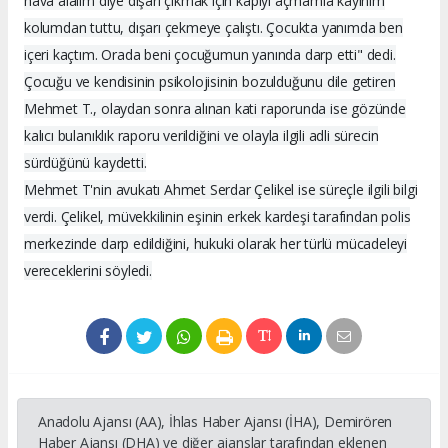
hava alalım diye dışarı çıkmak için kapıyı açmamla kayınım
kolumdan tuttu, dışarı çekmeye çalıştı. Çocukta yanımda ben
içeri kaçtım. Orada beni çocuğumun yanında darp etti" dedi.
Çocuğu ve kendisinin psikolojisinin bozulduğunu dile getiren
Mehmet T., olaydan sonra alınan kati raporunda ise gözünde
kalıcı bulanıklık raporu verildiğini ve olayla ilgili adli sürecin
sürdüğünü kaydetti.
Mehmet T'nin avukatı Ahmet Serdar Çelikel ise süreçle ilgili bilgi
verdi. Çelikel, müvekkilinin eşinin erkek kardeşi tarafından polis
merkezinde darp edildiğini, hukuki olarak her türlü mücadeleyi
vereceklerini söyledi.
Anadolu Ajansı (AA), İhlas Haber Ajansı (İHA), Demirören
Haber Ajansı (DHA) ve diğer ajanslar tarafından eklenen