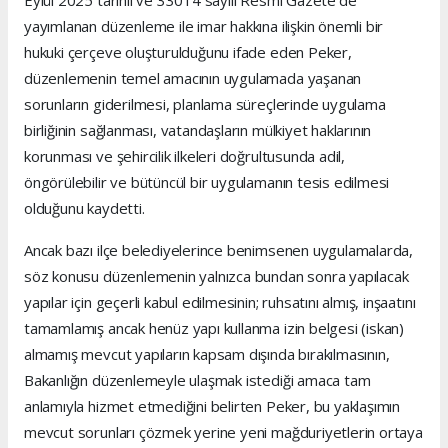
Eylül 2025 tarihli ve 33014 sayılı Resmî Gazete’de
yayımlanan düzenleme ile imar hakkına ilişkin önemli bir
hukuki çerçeve oluşturulduğunu ifade eden Peker,
düzenlemenin temel amacının uygulamada yaşanan
sorunların giderilmesi, planlama süreçlerinde uygulama
birliğinin sağlanması, vatandaşların mülkiyet haklarının
korunması ve şehircilik ilkeleri doğrultusunda adil,
öngörülebilir ve bütüncül bir uygulamanın tesis edilmesi
olduğunu kaydetti.
Ancak bazı ilçe belediyelerince benimsenen uygulamalarda,
söz konusu düzenlemenin yalnızca bundan sonra yapılacak
yapılar için geçerli kabul edilmesinin; ruhsatını almış, inşaatını
tamamlamış ancak henüz yapı kullanma izin belgesi (iskan)
almamış mevcut yapıların kapsam dışında bırakılmasının,
Bakanlığın düzenlemeyle ulaşmak istediği amaca tam
anlamıyla hizmet etmediğini belirten Peker, bu yaklaşımın
mevcut sorunları çözmek yerine yeni mağduriyetlerin ortaya