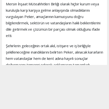
Mersin İnşaat Müteahhitleri Birliği olarak hiçbir kurum veya
kuruluşla karşı karşıya gelme anlayışında olmadıklarını
vurgulayan Peker, amaçlarının kamuoyunu doğru
bilgilendirmek, sektörün ve vatandaşların haklı beklentilerini
dile getirmek ve çözümün bir parçası olmak olduğunu ifade
etti.
Şehirlerin geleceğinin ortak akıl, istişare ve iş birliğiyle
şekilleneceğine inandıklarını belirten Peker, alınacak kararların
hem vatandaşlar hem de kent adına hayırlı sonuçlar
doğurmasını temenni ederek açıklamasını tamamladı.
Anadolu Ajansı (AA), İhlas Haber Ajansı (İHA), Demirören
Haber Ajansı (DHA) ve diğer ajanslar tarafından eklenen