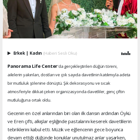
Erkek
|
Kadın
(Haberi Sesli Oku)
Panorama Life Center
'da gerçekleştirilen düğün töreni,
ailelerin yakınları, dostları ve çok sayıda davetlinin katılımıyla adeta
bir mutluluk şölenine dönüştü. Şık dekorasyonu ve sıcak
atmosferiyle dikkat çeken organizasyonda davetliler, genç çiftin
mutluluğuna ortak oldu.
Gecenin en özel anlarından biri olan ilk dansın ardından Öykü
ve Eren çifti, alkışlar eşliğinde pastalarını keserek davetlilerin
tebriklerini kabul etti. Müzik ve eğlencenin gece boyunca
devam ettiği düğünde konuklar unutulmaz anlar yaşarken,