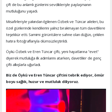
çift de bu anlamlı günlerini sevdikleriyle paylaşmanın
mutluluğunu yaşadı.
Misafirleriyle yakından ilgilenen Özbek ve Tüncar aileleri, bu
özel günlerinde kendilerini yalnız bırakmayan tüm davetlilere
teşekkür etti. Samimi görüntülere sahne olan düğün, çekilen
hatıra fotoğraflarıyla ölümsüzleştirildi.
Öykü Özbek ve Eren Tüncar çifti, yeni hayatlarına "evet"
diyerek mutluluğa ilk adımlarını atarken, davetliler de genç
çifti alkışlarla uğurladı.
Biz de Öykü ve Eren Tüncar çiftini tebrik ediyor, ömür
boyu sağlık, huzur ve mutluluk diliyoruz.