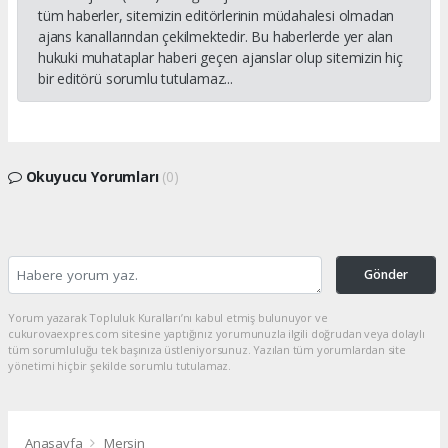
tüm haberler, sitemizin editörlerinin müdahalesi olmadan
ajans kanallarından çekilmektedir. Bu haberlerde yer alan
hukuki muhataplar haberi geçen ajanslar olup sitemizin hiç
bir editörü sorumlu tutulamaz...
Okuyucu Yorumları
(0)
Gönder
Yorum yazarak Topluluk Kuralları’nı kabul etmiş bulunuyor ve
cukurovaexpres.com sitesine yaptığınız yorumunuzla ilgili doğrudan veya dolaylı
tüm sorumluluğu tek başınıza üstleniyorsunuz. Yazılan tüm yorumlardan site
yönetimi hiçbir şekilde sorumlu tutulamaz.
Anasayfa
Mersin