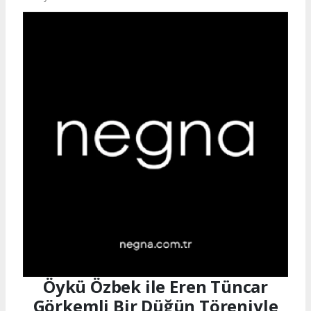
Öykü Özbek ile Eren Tüncar
Görkemli Bir Düğün Töreniyle