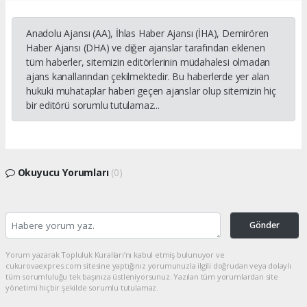
Anadolu Ajansı (AA), İhlas Haber Ajansı (İHA), Demirören
Haber Ajansı (DHA) ve diğer ajanslar tarafından eklenen
tüm haberler, sitemizin editörlerinin müdahalesi olmadan
ajans kanallarından çekilmektedir. Bu haberlerde yer alan
hukuki muhataplar haberi geçen ajanslar olup sitemizin hiç
bir editörü sorumlu tutulamaz...
Okuyucu Yorumları
(0)
Gönder
Yorum yazarak Topluluk Kuralları’nı kabul etmiş bulunuyor ve
cukurovaexpres.com sitesine yaptığınız yorumunuzla ilgili doğrudan veya dolaylı
tüm sorumluluğu tek başınıza üstleniyorsunuz. Yazılan tüm yorumlardan site
yönetimi hiçbir şekilde sorumlu tutulamaz.