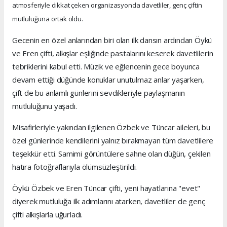
atmosferiyle dikkat çeken organizasyonda davetliler, genç çiftin
mutluluğuna ortak oldu.
Gecenin en özel anlarından biri olan ilk dansın ardından Öykü
ve Eren çifti, alkışlar eşliğinde pastalarını keserek davetlilerin
tebriklerini kabul etti. Müzik ve eğlencenin gece boyunca
devam ettiği düğünde konuklar unutulmaz anlar yaşarken,
çift de bu anlamlı günlerini sevdikleriyle paylaşmanın
mutluluğunu yaşadı.
Misafirleriyle yakından ilgilenen Özbek ve Tüncar aileleri, bu
özel günlerinde kendilerini yalnız bırakmayan tüm davetlilere
teşekkür etti. Samimi görüntülere sahne olan düğün, çekilen
hatıra fotoğraflarıyla ölümsüzleştirildi.
Öykü Özbek ve Eren Tüncar çifti, yeni hayatlarına "evet"
diyerek mutluluğa ilk adımlarını atarken, davetliler de genç
çifti alkışlarla uğurladı.