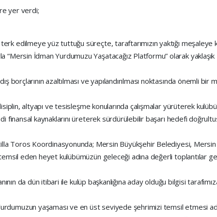
re yer verdi;
rk edilmeye yüz tuttuğu süreçte, taraftarımızın yaktığı meşaleye k
a “Mersin İdman Yurdumuzu Yaşatacağız Platformu” olarak yaklaşık 2
dış borçlarının azaltılması ve yapılandırılması noktasında önemli bir
disiplin, altyapı ve tesisleşme konularında çalışmalar yürüterek kul
i finansal kaynaklarını üreterek sürdürülebilir başarı hedefi doğrultu
tilla Toros Koordinasyonunda; Mersin Büyükşehir Belediyesi, Mersin
 temsil eden heyet kulübümüzün geleceği adına değerli toplantılar ge
nının da dün itibari ile kulüp başkanlığına aday olduğu bilgisi tarafımız
rdumuzun yaşaması ve en üst seviyede şehrimizi temsil etmesi adı