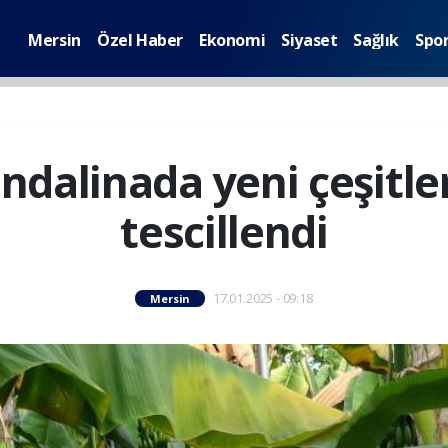
Mersin
Özel Haber
Ekonomi
Siyaset
Sağlık
Spo
alinada yeni çeşitler 
tescillendi
17.01.2025 - 09:18
Mersin