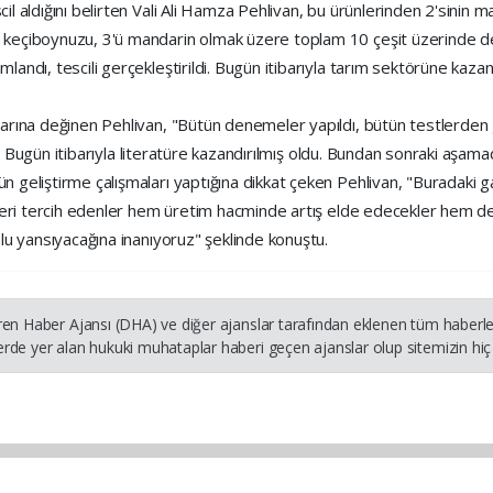
cil aldığını belirten Vali Ali Hamza Pehlivan, bu ürünlerinden 2'sinin
i keçiboynuzu, 3'ü mandarin olmak üzere toplam 10 çeşit üzerinde değ
landı, tescili gerçekleştirildi. Bugün itibarıyla tarım sektörüne kaza
klarına değinen Pehlivan, "Bütün denemeler yapıldı, bütün testlerden 
ldı. Bugün itibarıyla literatüre kazandırılmış oldu. Bundan sonraki aşamad
rün geliştirme çalışmaları yaptığına dikkat çeken Pehlivan, "Buradak
ürleri tercih edenler hem üretim hacminde artış elde edecekler hem de 
mlu yansıyacağına inanıyoruz" şeklinde konuştu.
ren Haber Ajansı (DHA) ve diğer ajanslar tarafından eklenen tüm haberler
rde yer alan hukuki muhataplar haberi geçen ajanslar olup sitemizin hiç 