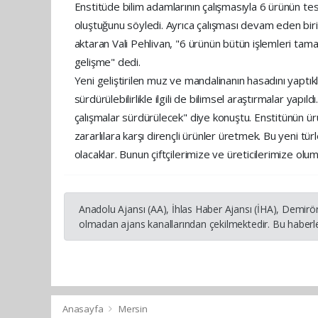
Enstitüde bilim adamlarının çalışmasıyla 6 ürünün tes
oluştuğunu söyledi. Ayrıca çalışması devam eden bir
aktaran Vali Pehlivan, "6 ürünün bütün işlemleri tamam
gelişme" dedi.
Yeni geliştirilen muz ve mandalinanın hasadını yaptı
sürdürülebilirlikle ilgili de bilimsel araştırmalar yapı
çalışmalar sürdürülecek" diye konuştu. Enstitünün ü
zararlılara karşı dirençli ürünler üretmek. Bu yeni t
olacaklar. Bunun çiftçilerimize ve üreticilerimize olu
Anadolu Ajansı (AA), İhlas Haber Ajansı (İHA), Demirö
olmadan ajans kanallarından çekilmektedir. Bu haberle
Anasayfa
Mersin