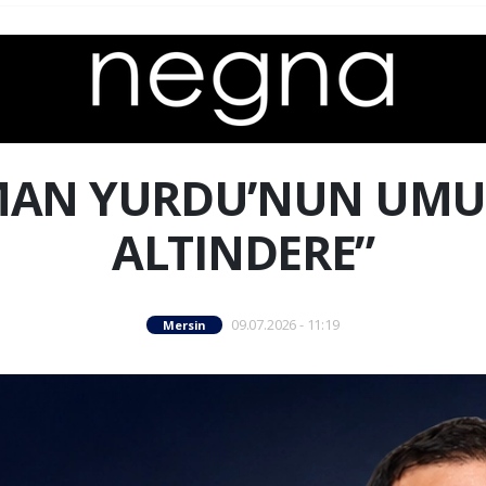
MAN YURDU’NUN UM
ALTINDERE”
09.07.2026 - 11:19
Mersin