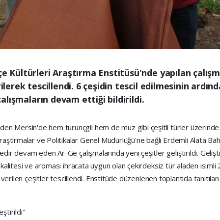
çe Kültürleri Araştırma Enstitüsü'nde yapılan çalış
rilerek tescillendi. 6 çeşidin tescil edilmesinin ardı
çalışmaların devam ettiği bildirildi.
 Mersin'de hem turunçgil hem de muz gibi çeşitli türler üzerinde ka
ştırmalar ve Politikalar Genel Müdürlüğü'ne bağlı Erdemli Alata Bah
 devam eden Ar-Ge çalışmalarında yeni çeşitler geliştirildi. Gelişti
 kalitesi ve aroması ihracata uygun olan çekirdeksiz tür aladen isimli
dı verilen çeşitler tescillendi. Enstitüde düzenlenen toplantıda tanıtı
ştirildi"