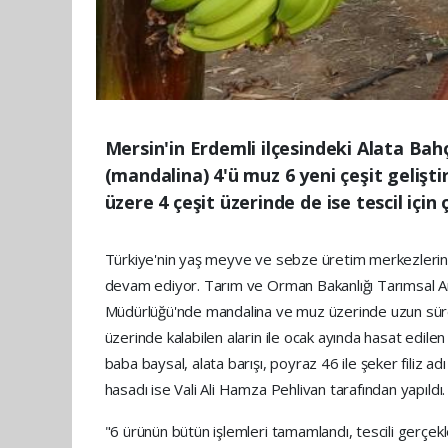
Mersin'in Erdemli ilçesindeki Alata Bah
(mandalina) 4'ü muz 6 yeni çeşit gelişti
üzere 4 çeşit üzerinde de ise tescil için 
Türkiye'nin yaş meyve ve sebze üretim merkezlerinden
devam ediyor. Tarım ve Orman Bakanlığı Tarımsal Ara
Müdürlüğü'nde mandalina ve muz üzerinde uzun süredir
üzerinde kalabilen alarin ile ocak ayında hasat edilen
baba baysal, alata barışı, poyraz 46 ile şeker filiz a
hasadı ise Vali Ali Hamza Pehlivan tarafından yapıldı.
"6 ürünün bütün işlemleri tamamlandı, tescili gerçekle