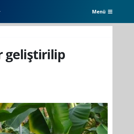
Menü
r
geliştirilip