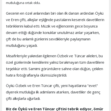
mutluluğuna ortak oldu.
Gecenin en özel anlarından biri olan ilk dansın ardından Öykü
ve Eren çifti, alkışlar eşliğinde pastalarını keserek davetlilerin
tebriklerini kabul etti. Müzik ve eğlencenin gece boyunca
devam ettiği düğünde konuklar unutulmaz anlar yaşarken,
çift de bu anlamlı günlerini sevdikleriyle paylaşmanın
mutluluğunu yaşadı.
Misafirleriyle yakından ilgilenen Özbek ve Tüncar aileleri, bu
özel günlerinde kendilerini yalnız bırakmayan tüm davetlilere
teşekkür etti. Samimi görüntülere sahne olan düğün, çekilen
hatıra fotoğraflarıyla ölümsüzleştirildi.
Öykü Özbek ve Eren Tüncar çifti, yeni hayatlarına "evet"
diyerek mutluluğa ilk adımlarını atarken, davetliler de genç
çifti alkışlarla uğurladı.
Biz de Öykü ve Eren Tüncar çiftini tebrik ediyor, ömür