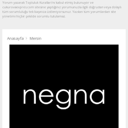
Yorum yazarak Topluluk Kuralları’nı kabul etmiş bulunuyor ve
cukurovaexpres.com sitesine yaptığınız yorumunuzla ilgili doğrudan veya dolaylı
tüm sorumluluğu tek başınıza üstleniyorsunuz. Yazılan tüm yorumlardan site
yönetimi hiçbir şekilde sorumlu tutulamaz.
Anasayfa
Mersin