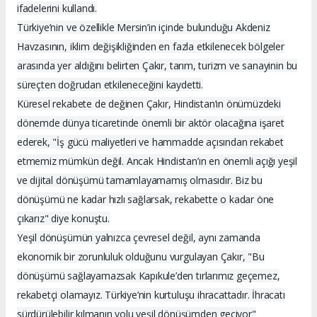
ifadelerini kullandı.
Türkiye’nin ve özellikle Mersin’in içinde bulunduğu Akdeniz
Havzasının, iklim değişikliğinden en fazla etkilenecek bölgeler
arasında yer aldığını belirten Çakır, tarım, turizm ve sanayinin bu
süreçten doğrudan etkileneceğini kaydetti.
Küresel rekabete de değinen Çakır, Hindistan’ın önümüzdeki
dönemde dünya ticaretinde önemli bir aktör olacağına işaret
ederek, "İş gücü maliyetleri ve hammadde açısından rekabet
etmemiz mümkün değil. Ancak Hindistan’ın en önemli açığı yeşil
ve dijital dönüşümü tamamlayamamış olmasıdır. Biz bu
dönüşümü ne kadar hızlı sağlarsak, rekabette o kadar öne
çıkarız" diye konuştu.
Yeşil dönüşümün yalnızca çevresel değil, aynı zamanda
ekonomik bir zorunluluk olduğunu vurgulayan Çakır, "Bu
dönüşümü sağlayamazsak Kapıkule’den tırlarımız geçemez,
rekabetçi olamayız. Türkiye’nin kurtuluşu ihracattadır. İhracatı
sürdürülebilir kılmanın yolu yeşil dönüşümden geçiyor"