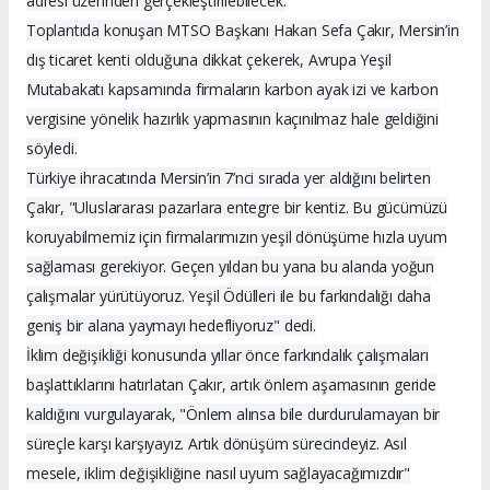
adresi üzerinden gerçekleştirilebilecek.
Toplantıda konuşan MTSO Başkanı Hakan Sefa Çakır, Mersin’in
dış ticaret kenti olduğuna dikkat çekerek, Avrupa Yeşil
Mutabakatı kapsamında firmaların karbon ayak izi ve karbon
vergisine yönelik hazırlık yapmasının kaçınılmaz hale geldiğini
söyledi.
Türkiye ihracatında Mersin’in 7’nci sırada yer aldığını belirten
Çakır, "Uluslararası pazarlara entegre bir kentiz. Bu gücümüzü
koruyabilmemiz için firmalarımızın yeşil dönüşüme hızla uyum
sağlaması gerekiyor. Geçen yıldan bu yana bu alanda yoğun
çalışmalar yürütüyoruz. Yeşil Ödülleri ile bu farkındalığı daha
geniş bir alana yaymayı hedefliyoruz" dedi.
İklim değişikliği konusunda yıllar önce farkındalık çalışmaları
başlattıklarını hatırlatan Çakır, artık önlem aşamasının geride
kaldığını vurgulayarak, "Önlem alınsa bile durdurulamayan bir
süreçle karşı karşıyayız. Artık dönüşüm sürecindeyiz. Asıl
mesele, iklim değişikliğine nasıl uyum sağlayacağımızdır"