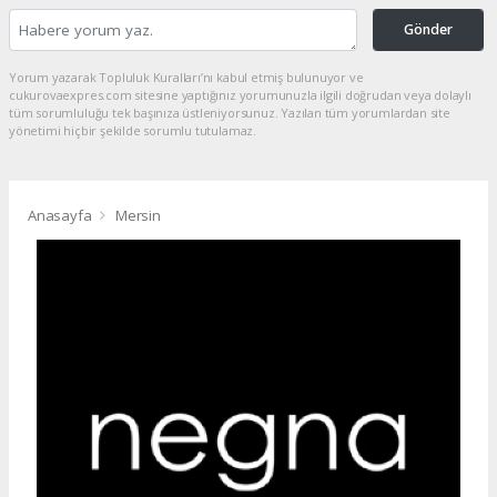
Gönder
Yorum yazarak Topluluk Kuralları’nı kabul etmiş bulunuyor ve
cukurovaexpres.com sitesine yaptığınız yorumunuzla ilgili doğrudan veya dolaylı
tüm sorumluluğu tek başınıza üstleniyorsunuz. Yazılan tüm yorumlardan site
yönetimi hiçbir şekilde sorumlu tutulamaz.
Anasayfa
Mersin