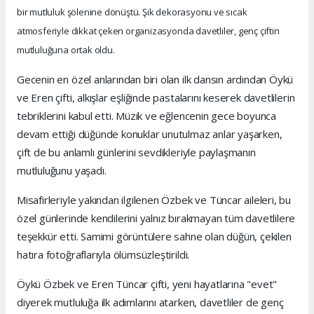
bir mutluluk şölenine dönüştü. Şık dekorasyonu ve sıcak
atmosferiyle dikkat çeken organizasyonda davetliler, genç çiftin
mutluluğuna ortak oldu.
Gecenin en özel anlarından biri olan ilk dansın ardından Öykü
ve Eren çifti, alkışlar eşliğinde pastalarını keserek davetlilerin
tebriklerini kabul etti. Müzik ve eğlencenin gece boyunca
devam ettiği düğünde konuklar unutulmaz anlar yaşarken,
çift de bu anlamlı günlerini sevdikleriyle paylaşmanın
mutluluğunu yaşadı.
Misafirleriyle yakından ilgilenen Özbek ve Tüncar aileleri, bu
özel günlerinde kendilerini yalnız bırakmayan tüm davetlilere
teşekkür etti. Samimi görüntülere sahne olan düğün, çekilen
hatıra fotoğraflarıyla ölümsüzleştirildi.
Öykü Özbek ve Eren Tüncar çifti, yeni hayatlarına "evet"
diyerek mutluluğa ilk adımlarını atarken, davetliler de genç