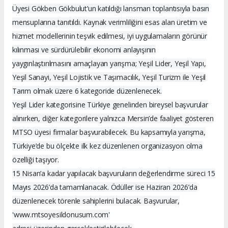
Üyesi Gökben Gökbulut’un katıldığı lansman toplantısıyla basın
mensuplarına tanıtıldı. Kaynak verimliliğini esas alan üretim ve
hizmet modellerinin teşvik edilmesi, iyi uygulamaların görünür
kılınması ve sürdürülebilir ekonomi anlayışının
yaygınlaştırılmasını amaçlayan yarışma; Yeşil Lider, Yeşil Yapı,
Yeşil Sanayi, Yeşil Lojistik ve Taşımacılık, Yeşil Turizm ile Yeşil
Tarım olmak üzere 6 kategoride düzenlenecek.
Yeşil Lider kategorisine Türkiye genelinden bireysel başvurular
alınırken, diğer kategorilere yalnızca Mersin’de faaliyet gösteren
MTSO üyesi firmalar başvurabilecek. Bu kapsamıyla yarışma,
Türkiye’de bu ölçekte ilk kez düzenlenen organizasyon olma
özelliği taşıyor.
15 Nisan’a kadar yapılacak başvuruların değerlendirme süreci 15
Mayıs 2026’da tamamlanacak. Ödüller ise Haziran 2026’da
düzenlenecek törenle sahiplerini bulacak. Başvurular,
'www.mtsoyesildonusum.com'