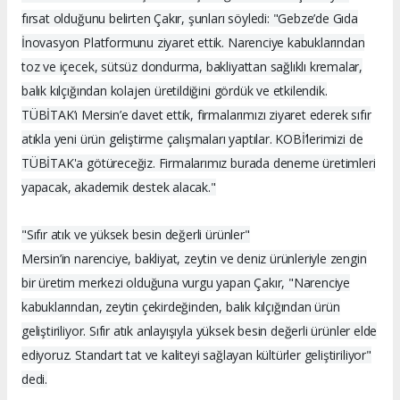
fırsat olduğunu belirten Çakır, şunları söyledi: "Gebze’de Gıda
İnovasyon Platformunu ziyaret ettik. Narenciye kabuklarından
toz ve içecek, sütsüz dondurma, bakliyattan sağlıklı kremalar,
balık kılçığından kolajen üretildiğini gördük ve etkilendik.
TÜBİTAK’ı Mersin’e davet ettik, firmalarımızı ziyaret ederek sıfır
atıkla yeni ürün geliştirme çalışmaları yaptılar. KOBİ’lerimizi de
TÜBİTAK'a götüreceğiz. Firmalarımız burada deneme üretimleri
yapacak, akademik destek alacak."
"Sıfır atık ve yüksek besin değerli ürünler"
Mersin’in narenciye, bakliyat, zeytin ve deniz ürünleriyle zengin
bir üretim merkezi olduğuna vurgu yapan Çakır, "Narenciye
kabuklarından, zeytin çekirdeğinden, balık kılçığından ürün
geliştiriliyor. Sıfır atık anlayışıyla yüksek besin değerli ürünler elde
ediyoruz. Standart tat ve kaliteyi sağlayan kültürler geliştiriliyor"
dedi.