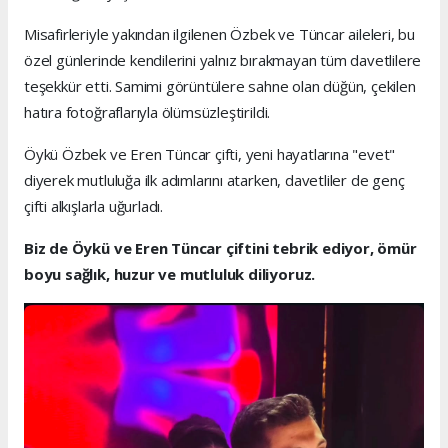
Misafirleriyle yakından ilgilenen Özbek ve Tüncar aileleri, bu
özel günlerinde kendilerini yalnız bırakmayan tüm davetlilere
teşekkür etti. Samimi görüntülere sahne olan düğün, çekilen
hatıra fotoğraflarıyla ölümsüzleştirildi.
Öykü Özbek ve Eren Tüncar çifti, yeni hayatlarına "evet"
diyerek mutluluğa ilk adımlarını atarken, davetliler de genç
çifti alkışlarla uğurladı.
Biz de Öykü ve Eren Tüncar çiftini tebrik ediyor, ömür
boyu sağlık, huzur ve mutluluk diliyoruz.