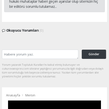
hukuki muhataplar haberi geçen ajanslar olup sitemizin hiç
bir editörü sorumlu tutulamaz...
Okuyucu Yorumları
(0)
Gönder
Yorum yazarak Topluluk Kuralları’nı kabul etmiş bulunuyor ve
cukurovaexpres.com sitesine yaptığınız yorumunuzla ilgili doğrudan veya dolaylı
tüm sorumluluğu tek başınıza üstleniyorsunuz. Yazılan tüm yorumlardan site
yönetimi hiçbir şekilde sorumlu tutulamaz.
Anasayfa
Mersin