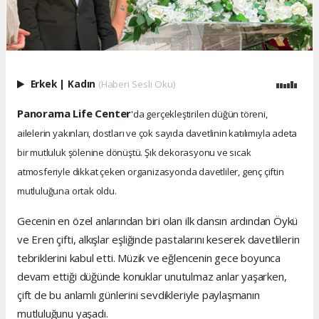
Erkek
|
Kadın
(Haberi Sesli Oku)
Panorama Life Center
'da gerçekleştirilen düğün töreni,
ailelerin yakınları, dostları ve çok sayıda davetlinin katılımıyla adeta
bir mutluluk şölenine dönüştü. Şık dekorasyonu ve sıcak
atmosferiyle dikkat çeken organizasyonda davetliler, genç çiftin
mutluluğuna ortak oldu.
Gecenin en özel anlarından biri olan ilk dansın ardından Öykü
ve Eren çifti, alkışlar eşliğinde pastalarını keserek davetlilerin
tebriklerini kabul etti. Müzik ve eğlencenin gece boyunca
devam ettiği düğünde konuklar unutulmaz anlar yaşarken,
çift de bu anlamlı günlerini sevdikleriyle paylaşmanın
mutluluğunu yaşadı.