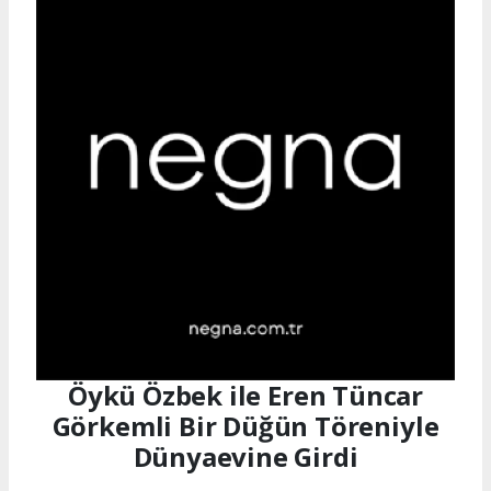
Öykü Özbek ile Eren Tüncar
Görkemli Bir Düğün Töreniyle
Dünyaevine Girdi