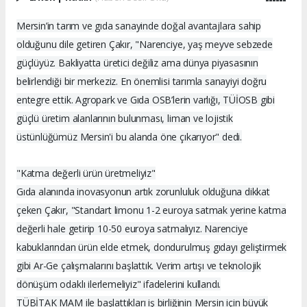
Mersin’in tarım ve gıda sanayinde doğal avantajlara sahip
olduğunu dile getiren Çakır, "Narenciye, yaş meyve sebzede
güçlüyüz. Bakliyatta üretici değiliz ama dünya piyasasının
belirlendiği bir merkeziz. En önemlisi tarımla sanayiyi doğru
entegre ettik. Agropark ve Gıda OSB’lerin varlığı, TÜİOSB gibi
güçlü üretim alanlarının bulunması, liman ve lojistik
üstünlüğümüz Mersin'i bu alanda öne çıkarıyor" dedi.
"Katma değerli ürün üretmeliyiz"
Gıda alanında inovasyonun artık zorunluluk olduğuna dikkat
çeken Çakır, "Standart limonu 1-2 euroya satmak yerine katma
değerli hale getirip 10-50 euroya satmalıyız. Narenciye
kabuklarından ürün elde etmek, dondurulmuş gıdayı geliştirmek
gibi Ar-Ge çalışmalarını başlattık. Verim artışı ve teknolojik
dönüşüm odaklı ilerlemeliyiz" ifadelerini kullandı.
TÜBİTAK MAM ile başlattıkları iş birliğinin Mersin için büyük