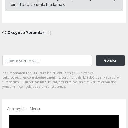
bir editörü sorumlu tutulamaz...
Okuyucu Yorumları
(0)
Gönder
Yorum yazarak Topluluk Kuralları’nı kabul etmiş bulunuyor ve
cukurovaexpres.com sitesine yaptığınız yorumunuzla ilgili doğrudan veya dolaylı
tüm sorumluluğu tek başınıza üstleniyorsunuz. Yazılan tüm yorumlardan site
yönetimi hiçbir şekilde sorumlu tutulamaz.
Anasayfa
Mersin