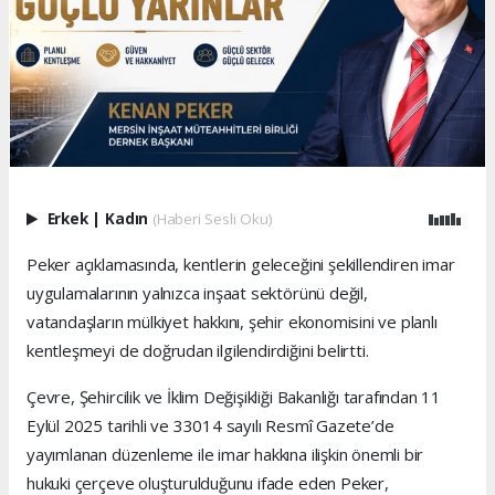
Erkek
|
Kadın
(Haberi Sesli Oku)
Peker açıklamasında, kentlerin geleceğini şekillendiren imar
uygulamalarının yalnızca inşaat sektörünü değil,
vatandaşların mülkiyet hakkını, şehir ekonomisini ve planlı
kentleşmeyi de doğrudan ilgilendirdiğini belirtti.
Çevre, Şehircilik ve İklim Değişikliği Bakanlığı tarafından 11
Eylül 2025 tarihli ve 33014 sayılı Resmî Gazete’de
yayımlanan düzenleme ile imar hakkına ilişkin önemli bir
hukuki çerçeve oluşturulduğunu ifade eden Peker,