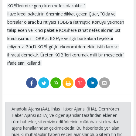
KOBİ’lerimize gerçekten nefes olacaktır. "
İlave kredi paketinin önemine dikkat çeken Çakır, "Oda ve
borsalar olarak bu ihtiyacı TOBB’a iletmiştik. Konuyu yakından
takip eden ve ikinci paketle KOBİ’lere rahat nefes aldıran üst
kuruluşumuz TOBB’a, KGF’ye ve ilgili bankalara teşekkür
ediyoruz. Güçlü KOBİ güçlü ekonomi demektir, istihdam ve
ihracat demektir. Üreten KOBİ’leri korumak milli bir meseledir"
ifadelerini kullandı.
Anadolu Ajansı (AA), İhlas Haber Ajansı (İHA), Demirören
Haber Ajansı (DHA) ve diğer ajanslar tarafından eklenen
tüm haberler, sitemizin editörlerinin müdahalesi olmadan
ajans kanallarından çekilmektedir. Bu haberlerde yer alan
hukuki muhataplar haberi geçen ajanslar olup sitemizin hiç