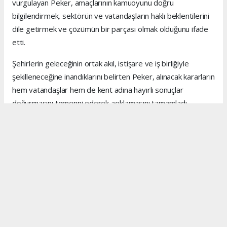
vurgulayan Peker, amaçlarının kamuoyunu doğru
bilgilendirmek, sektörün ve vatandaşların haklı beklentilerini
dile getirmek ve çözümün bir parçası olmak olduğunu ifade
etti.
Şehirlerin geleceğinin ortak akıl, istişare ve iş birliğiyle
şekilleneceğine inandıklarını belirten Peker, alınacak kararların
hem vatandaşlar hem de kent adına hayırlı sonuçlar
doğurmasını temenni ederek açıklamasını tamamladı.
Anadolu Ajansı (AA), İhlas Haber Ajansı (İHA), Demirören
Haber Ajansı (DHA) ve diğer ajanslar tarafından eklenen
tüm haberler, sitemizin editörlerinin müdahalesi olmadan
ajans kanallarından çekilmektedir. Bu haberlerde yer alan
hukuki muhataplar haberi geçen ajanslar olup sitemizin hiç