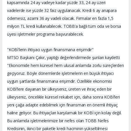
kapsamında 24 ay vadeye kadar yüzde 33, 24 ay üzeri
vadelerde ise yüzde 32 faiz uygulanacak. Kredi 6 ay anapara
ödemesiz, azami 36 ay vadeli olacak. Firmalar en fazla 1,5
milyon TL kredi kullanabilecek. TOBB’a bağlı tüm oda ve borsa
üyesi işletmeler programa başvurabilecek.
"KOBİ’lerin ihtiyacı uygun finansmana erişimdir"
MTSO Başkanı Çakır, yaptığı değerlendirmede şunları kaydetti:
"Ekonomide hem küresel hem ulusal anlamda zorlu süreçlerden
geçiyoruz. Böyle dönemlerde işletmelerin en büyük ihtiyacı
uygun şartlarda finansmana erişimdir. Özellikle ekonomisi
KOBİ’lere dayanan bir ülkeyseniz, üreten ve ihraç eden bir
ülkeyseniz, öncelikle küresel rekabet için, daha sonra KOBİ’leri
yeni çağa adapte edebilmek için finansman en önemli ihtiyaç
haline geliyor. Bu ihtiyaçları karşılamak bir KOBİ için kolay değil.
Bu anlamda işletmelerimize bir nefes olan TOBB Nefes
Kredisinin, ikinci bir paketle kredi hacminin yükseltilmesi