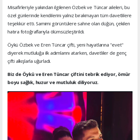
Misafirleriyle yakından ilgilenen Özbek ve Tüncar aileleri, bu
özel günlerinde kendilerini yalnız bırakmayan tüm davetlilere
teşekkür etti. Samimi görüntülere sahne olan düğün, çekilen
hatıra fotoğraflarıyla ölümsüzleştirildi.
Öykü Özbek ve Eren Tüncar çifti, yeni hayatlarına "evet"
diyerek mutluluğa ilk adımlarını atarken, davetliler de genç
çifti alkışlarla uğurladı.
Biz de Öykü ve Eren Tüncar çiftini tebrik ediyor, ömür
boyu sağlık, huzur ve mutluluk diliyoruz.