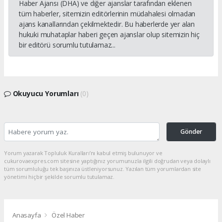
Haber Ajansı (DHA) ve diğer ajanslar tarafından eklenen
tüm haberler, sitemizin editörlerinin müdahalesi olmadan
ajans kanallarından çekilmektedir. Bu haberlerde yer alan
hukuki muhataplar haberi geçen ajanslar olup sitemizin hiç
bir editörü sorumlu tutulamaz...
Okuyucu Yorumları
(0)
Gönder
Yorum yazarak Topluluk Kuralları’nı kabul etmiş bulunuyor ve
cukurovaexpres.com sitesine yaptığınız yorumunuzla ilgili doğrudan veya dolaylı
tüm sorumluluğu tek başınıza üstleniyorsunuz. Yazılan tüm yorumlardan site
yönetimi hiçbir şekilde sorumlu tutulamaz.
Anasayfa
Özel Haber