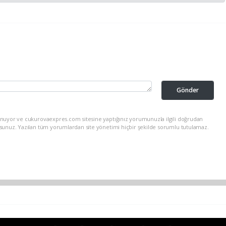
Gönder
unuyor ve cukurovaexpres.com sitesine yaptığınız yorumunuzla ilgili doğrudan
rsunuz. Yazılan tüm yorumlardan site yönetimi hiçbir şekilde sorumlu tutulamaz.