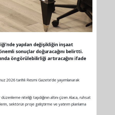
i’nde yapılan değişikliğin inşaat
önemli sonuçlar doğuracağını belirtti.
da öngörülebilirliği artıracağını ifade
muz 2026 tarihli Resmi Gazete’de yayımlanarak
üzenleme niteliği taşıdığının altını çizen Alaca, ruhsat
lerin, sektörün proje geliştirme ve yatırım planlama