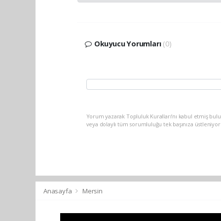
Okuyucu Yorumları
(0)
Yorum yazarak Topluluk Kuralları’nı kabul etmiş bul
veya dolaylı tüm sorumluluğu tek başınıza üstleniyo
Anasayfa
Mersin