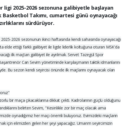
 ligi 2025-2026 sezonuna galibiyetle başlayan
k Basketbol Takımı, cumartesi günü oynayacağı
ırlıklarını sürdürüyor.
 2025-2026 sezonunun ikinci haftasında kendi sahasında oynayacağı
ta elde ettiği farklı galibiyet ile ligde liderlik koltuğuna oturan MSK'da
cağı ilk maçtan galibiyet ile ayrılmak. Servet Tazegül Spor
Başantrenör Can Sevim yönetiminde karşılaşmanın taktik idmanlarını
yde. Bu sezon kendi seyircisi önünde ilk maçlarını oynayacak olan
yoruz"
rlu bir maça çıkacaklarına dikkat çekti. Kadrolarının güçlü olduğunu
andıklarını belirten Sevim, "Kesinlikle zor bir maç olacak ama
vimizde oynadığımız her maçı önemli buluyoruz. Evimizdeki maçların
k için elimizden gelen her şeyi yapacağız. Umarım seyircimizin