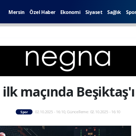
Mersin
Özel Haber
Ekonomi
Siyaset
Sağlık
Spo
ilk maçında Beşiktaş'ı
02.10.2025 - 16:10, Güncelleme: 02.10.2025 - 16:10
Spor