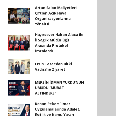
Artan Salon Maliyetleri
Çiftleri Açık Hava
Organizasyonlarına
Yöneltti
Hayırsever Hakan Alaca ile
İl Sağlık Müdürlüğü
Arasında Protokol
İmzalandı
Ersin Tatar’dan Bitki
Vadisi’ne Ziyaret
MERSİN İDMAN YURDU’NUN
UMUDU “MURAT
ALTINDERE”
Kenan Peker: “İmar
Uygulamalarında Adalet,
Eşitlik ve Kamu Yararı