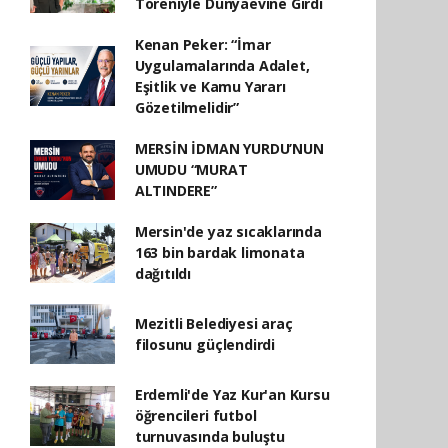
Töreniyle Dünyaevine Girdi
Kenan Peker: “İmar
Uygulamalarında Adalet,
Eşitlik ve Kamu Yararı
Gözetilmelidir”
MERSİN İDMAN YURDU’NUN
UMUDU “MURAT
ALTINDERE”
Mersin'de yaz sıcaklarında
163 bin bardak limonata
dağıtıldı
Mezitli Belediyesi araç
filosunu güçlendirdi
Erdemli'de Yaz Kur'an Kursu
öğrencileri futbol
turnuvasında buluştu