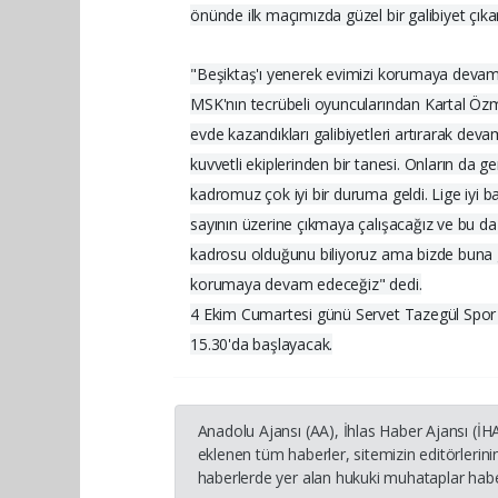
önünde ilk maçımızda güzel bir galibiyet çıka
"Beşiktaş'ı yenerek evimizi korumaya deva
MSK'nın tecrübeli oyuncularından Kartal Özmız
evde kazandıkları galibiyetleri artırarak deva
kuvvetli ekiplerinden bir tanesi. Onların da g
kadromuz çok iyi bir duruma geldi. Lige iyi
sayının üzerine çıkmaya çalışacağız ve bu da 
kadrosu olduğunu biliyoruz ama bizde buna g
korumaya devam edeceğiz" dedi.
4 Ekim Cumartesi günü Servet Tazegül Spor
15.30'da başlayacak.
Anadolu Ajansı (AA), İhlas Haber Ajansı (İ
eklenen tüm haberler, sitemizin editörleri
haberlerde yer alan hukuki muhataplar haber