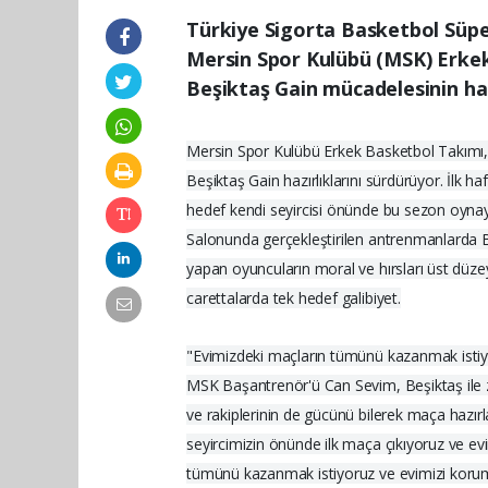
Türkiye Sigorta Basketbol Süper
Mersin Spor Kulübü (MSK) Erke
Beşiktaş Gain mücadelesinin haz
Mersin Spor Kulübü Erkek Basketbol Takımı,
Beşiktaş Gain hazırlıklarını sürdürüyor. İlk haf
hedef kendi seyircisi önünde bu sezon oynaya
Salonunda gerçekleştirilen antrenmanlarda 
yapan oyuncuların moral ve hırsları üst düze
carettalarda tek hedef galibiyet.
"Evimizdeki maçların tümünü kazanmak isti
MSK Başantrenör'ü Can Sevim, Beşiktaş ile zo
ve rakiplerinin de gücünü bilerek maça hazırl
seyircimizin önünde ilk maça çıkıyoruz ve e
tümünü kazanmak istiyoruz ve evimizi koruma