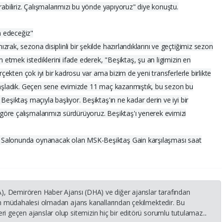
rabiliriz. Çalışmalarımızı bu yönde yapıyoruz" diye konuştu.
m edeceğiz"
rak, sezona disiplinli bir şekilde hazırlandıklarını ve geçtiğimiz sezon
m etmek istediklerini ifade ederek, "Beşiktaş, şu an ligimizin en
erçekten çok iyi bir kadrosu var ama bizim de yeni transferlerle birlikte
 başladık. Geçen sene evimizde 11 maç kazanmıştık, bu sezon bu
Beşiktaş maçıyla başlıyor. Beşiktaş'ın ne kadar derin ve iyi bir
öre çalışmalarımızı sürdürüyoruz. Beşiktaş'ı yenerek evimizi
 Salonunda oynanacak olan MSK-Beşiktaş Gain karşılaşması saat
HA), Demirören Haber Ajansı (DHA) ve diğer ajanslar tarafından
nin müdahalesi olmadan ajans kanallarından çekilmektedir. Bu
i geçen ajanslar olup sitemizin hiç bir editörü sorumlu tutulamaz...