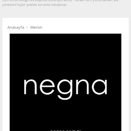
yönetimi hiçbir şekilde sorumlu tutulamaz.
Anasayfa
Mersin