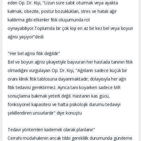
eden Op. Dr. Kişi, "Uzun süre sabit oturmak veya ayakta
kalmak, obezite, postür bozuklukları, stres ve hatalı ağır
kaldırma gibi etkenler fıtık oluşumunda rol
oynayabiliyor.Toplumda bir çok kişi en az bir kez bel veya boyun
ağrısı yaşıyor"dedi.
"Her bel ağrısı fıtık değildir"
Bel ve boyun ağrısı şikayetiyle başvuran her hastada tanının fıtık
olmadığını vurgulayan Op. Dr. Kişi, "Ağrıların sadece küçük bir
oranı klinik fıtık tablosuna dayanmaktadır; dolayısıyla her ağrı
fıtık tedavisi gerektirmez. Ayrıca tanı koyarken sadece MR
sonuçlarına bakmak yeterli değil. Hastanın kas gücü,
fonksiyonel kapasitesi ve hatta psikolojik durumu tedaviyi
şekillendiren unsurlardır" diye konuştu
Tedavi yöntemleri kademeli olarak planlanır"
Cerrahi müdahalenin ancak tıbbi gereklilik durumunda gündeme