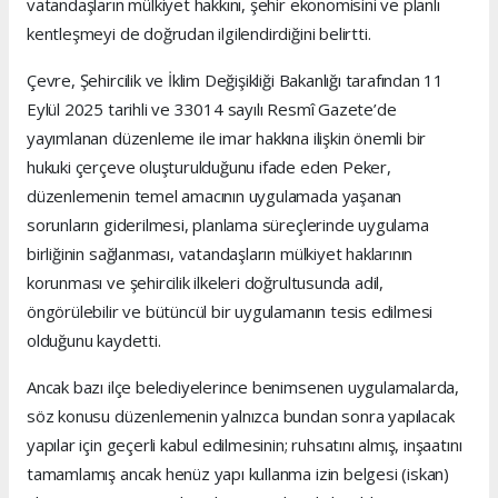
vatandaşların mülkiyet hakkını, şehir ekonomisini ve planlı
kentleşmeyi de doğrudan ilgilendirdiğini belirtti.
Çevre, Şehircilik ve İklim Değişikliği Bakanlığı tarafından 11
Eylül 2025 tarihli ve 33014 sayılı Resmî Gazete’de
yayımlanan düzenleme ile imar hakkına ilişkin önemli bir
hukuki çerçeve oluşturulduğunu ifade eden Peker,
düzenlemenin temel amacının uygulamada yaşanan
sorunların giderilmesi, planlama süreçlerinde uygulama
birliğinin sağlanması, vatandaşların mülkiyet haklarının
korunması ve şehircilik ilkeleri doğrultusunda adil,
öngörülebilir ve bütüncül bir uygulamanın tesis edilmesi
olduğunu kaydetti.
Ancak bazı ilçe belediyelerince benimsenen uygulamalarda,
söz konusu düzenlemenin yalnızca bundan sonra yapılacak
yapılar için geçerli kabul edilmesinin; ruhsatını almış, inşaatını
tamamlamış ancak henüz yapı kullanma izin belgesi (iskan)