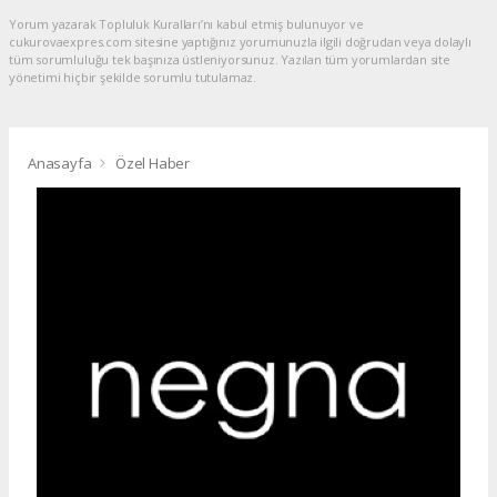
Yorum yazarak Topluluk Kuralları’nı kabul etmiş bulunuyor ve
cukurovaexpres.com sitesine yaptığınız yorumunuzla ilgili doğrudan veya dolaylı
tüm sorumluluğu tek başınıza üstleniyorsunuz. Yazılan tüm yorumlardan site
yönetimi hiçbir şekilde sorumlu tutulamaz.
Anasayfa
Özel Haber