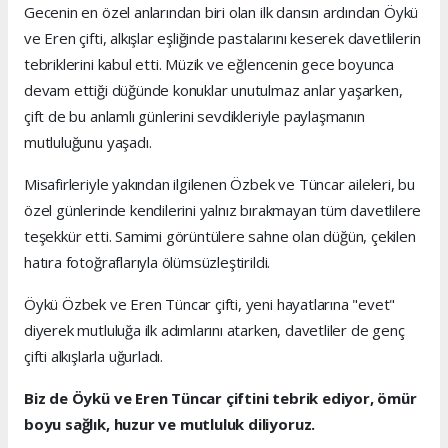
Gecenin en özel anlarından biri olan ilk dansın ardından Öykü
ve Eren çifti, alkışlar eşliğinde pastalarını keserek davetlilerin
tebriklerini kabul etti. Müzik ve eğlencenin gece boyunca
devam ettiği düğünde konuklar unutulmaz anlar yaşarken,
çift de bu anlamlı günlerini sevdikleriyle paylaşmanın
mutluluğunu yaşadı.
Misafirleriyle yakından ilgilenen Özbek ve Tüncar aileleri, bu
özel günlerinde kendilerini yalnız bırakmayan tüm davetlilere
teşekkür etti. Samimi görüntülere sahne olan düğün, çekilen
hatıra fotoğraflarıyla ölümsüzleştirildi.
Öykü Özbek ve Eren Tüncar çifti, yeni hayatlarına "evet"
diyerek mutluluğa ilk adımlarını atarken, davetliler de genç
çifti alkışlarla uğurladı.
Biz de Öykü ve Eren Tüncar çiftini tebrik ediyor, ömür
boyu sağlık, huzur ve mutluluk diliyoruz.