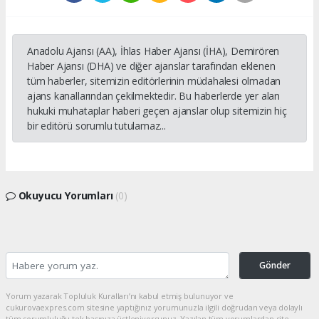
Anadolu Ajansı (AA), İhlas Haber Ajansı (İHA), Demirören
Haber Ajansı (DHA) ve diğer ajanslar tarafından eklenen
tüm haberler, sitemizin editörlerinin müdahalesi olmadan
ajans kanallarından çekilmektedir. Bu haberlerde yer alan
hukuki muhataplar haberi geçen ajanslar olup sitemizin hiç
bir editörü sorumlu tutulamaz...
Okuyucu Yorumları
(0)
Gönder
Yorum yazarak Topluluk Kuralları’nı kabul etmiş bulunuyor ve
cukurovaexpres.com sitesine yaptığınız yorumunuzla ilgili doğrudan veya dolaylı
tüm sorumluluğu tek başınıza üstleniyorsunuz. Yazılan tüm yorumlardan site