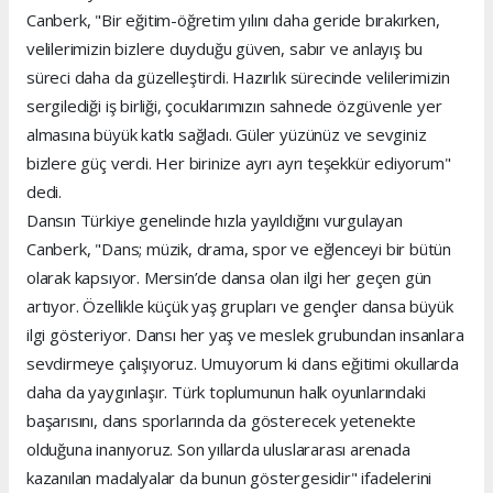
Canberk, "Bir eğitim-öğretim yılını daha geride bırakırken,
velilerimizin bizlere duyduğu güven, sabır ve anlayış bu
süreci daha da güzelleştirdi. Hazırlık sürecinde velilerimizin
sergilediği iş birliği, çocuklarımızın sahnede özgüvenle yer
almasına büyük katkı sağladı. Güler yüzünüz ve sevginiz
bizlere güç verdi. Her birinize ayrı ayrı teşekkür ediyorum"
dedi.
Dansın Türkiye genelinde hızla yayıldığını vurgulayan
Canberk, "Dans; müzik, drama, spor ve eğlenceyi bir bütün
olarak kapsıyor. Mersin’de dansa olan ilgi her geçen gün
artıyor. Özellikle küçük yaş grupları ve gençler dansa büyük
ilgi gösteriyor. Dansı her yaş ve meslek grubundan insanlara
sevdirmeye çalışıyoruz. Umuyorum ki dans eğitimi okullarda
daha da yaygınlaşır. Türk toplumunun halk oyunlarındaki
başarısını, dans sporlarında da gösterecek yetenekte
olduğuna inanıyoruz. Son yıllarda uluslararası arenada
kazanılan madalyalar da bunun göstergesidir" ifadelerini