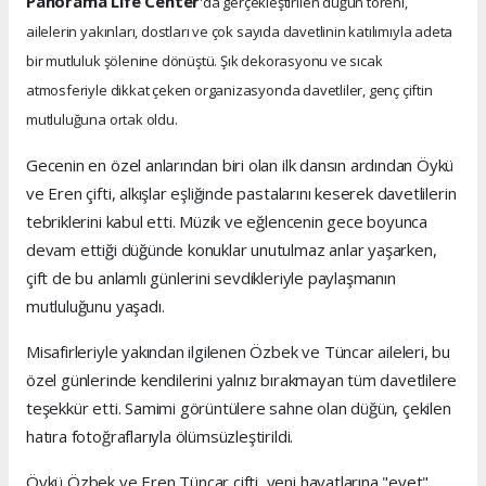
Panorama Life Center
'da gerçekleştirilen düğün töreni,
ailelerin yakınları, dostları ve çok sayıda davetlinin katılımıyla adeta
bir mutluluk şölenine dönüştü. Şık dekorasyonu ve sıcak
atmosferiyle dikkat çeken organizasyonda davetliler, genç çiftin
mutluluğuna ortak oldu.
Gecenin en özel anlarından biri olan ilk dansın ardından Öykü
ve Eren çifti, alkışlar eşliğinde pastalarını keserek davetlilerin
tebriklerini kabul etti. Müzik ve eğlencenin gece boyunca
devam ettiği düğünde konuklar unutulmaz anlar yaşarken,
çift de bu anlamlı günlerini sevdikleriyle paylaşmanın
mutluluğunu yaşadı.
Misafirleriyle yakından ilgilenen Özbek ve Tüncar aileleri, bu
özel günlerinde kendilerini yalnız bırakmayan tüm davetlilere
teşekkür etti. Samimi görüntülere sahne olan düğün, çekilen
hatıra fotoğraflarıyla ölümsüzleştirildi.
Öykü Özbek ve Eren Tüncar çifti, yeni hayatlarına "evet"