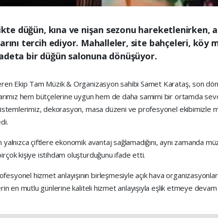
likte düğün, kına ve nişan sezonu hareketlenirken, a
arını tercih ediyor. Mahalleler, site bahçeleri, köy 
 adeta bir düğün salonuna dönüşüyor.
steren Ekip Tam Müzik & Organizasyon sahibi Samet Karataş, son döne
şlarımız hem bütçelerine uygun hem de daha samimi bir ortamda sevdik
sistemlerimiz, dekorasyon, masa düzeni ve profesyonel ekibimizle mahal
di.
ın yalnızca çiftlere ekonomik avantaj sağlamadığını, aynı zamanda mü
irçok kişiye istihdam oluşturduğunu ifade etti.
esyonel hizmet anlayışının birleşmesiyle açık hava organizasyonlarının
erin en mutlu günlerine kaliteli hizmet anlayışıyla eşlik etmeye devam