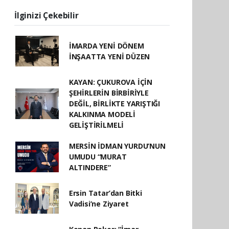
İlginizi Çekebilir
İMARDA YENİ DÖNEM
İNŞAATTA YENİ DÜZEN
KAYAN: ÇUKUROVA İÇİN
ŞEHİRLERİN BİRBİRİYLE
DEĞİL, BİRLİKTE YARIŞTIĞI
KALKINMA MODELİ
GELİŞTİRİLMELİ
MERSİN İDMAN YURDU’NUN
UMUDU “MURAT
ALTINDERE”
Ersin Tatar’dan Bitki
Vadisi’ne Ziyaret