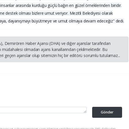
insanlar arasında kurduğu güçlü bağın en güzel örneklerinden biridir.
rine destek olması bizlere umut veriyor. Mezitli Belediyesi olarak
lmaya, dayanışmayı büyütmeye ve umut olmaya devam edeceğiz" dedi.
HA), Demirören Haber Ajansı (DHA) ve diğer ajanslar tarafından
nin müdahalesi olmadan ajans kanallarından çekilmektedir. Bu
i geçen ajanslar olup sitemizin hiç bir editörü sorumlu tutulamaz...
Gönder
unuyor ve cukurovaexpres.com sitesine yaptığınız yorumunuzla ilgili doğrudan