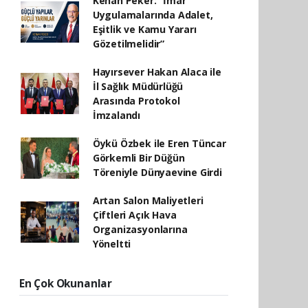
Kenan Peker: “İmar
Uygulamalarında Adalet,
Eşitlik ve Kamu Yararı
Gözetilmelidir”
Hayırsever Hakan Alaca ile
İl Sağlık Müdürlüğü
Arasında Protokol
İmzalandı
Öykü Özbek ile Eren Tüncar
Görkemli Bir Düğün
Töreniyle Dünyaevine Girdi
Artan Salon Maliyetleri
Çiftleri Açık Hava
Organizasyonlarına
Yöneltti
En Çok Okunanlar