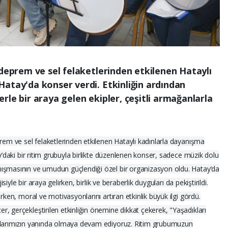
 deprem ve sel felaketlerinden etkilenen Hataylı
atay'da konser verdi. Etkinliğin ardından
rle bir araya gelen ekipler, çeşitli armağanlarla
prem ve sel felaketlerinden etkilenen Hataylı kadınlarla dayanışma
ay’daki bir ritim grubuyla birlikte düzenlenen konser, sadece müzik dolu
ışmasının ve umudun güçlendiği özel bir organizasyon oldu. Hatay’da
isiyle bir araya gelirken, birlik ve beraberlik duyguları da pekiştirildi.
rken, moral ve motivasyonlarını artıran etkinlik büyük ilgi gördü.
, gerçekleştirilen etkinliğin önemine dikkat çekerek, "Yaşadıkları
aşlarımızın yanında olmaya devam ediyoruz. Ritim grubumuzun