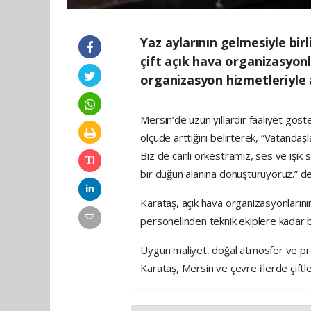
Yaz aylarının gelmesiyle bir
çift açık hava organizasyonl
organizasyon hizmetleriyle
Mersin’de uzun yıllardır faaliyet gö
ölçüde arttığını belirterek, “Vatanda
Biz de canlı orkestramız, ses ve ışık 
bir düğün alanına dönüştürüyoruz.” de
Karataş, açık hava organizasyonların
personelinden teknik ekiplere kadar b
Uygun maliyet, doğal atmosfer ve prof
Karataş, Mersin ve çevre illerde çiftl