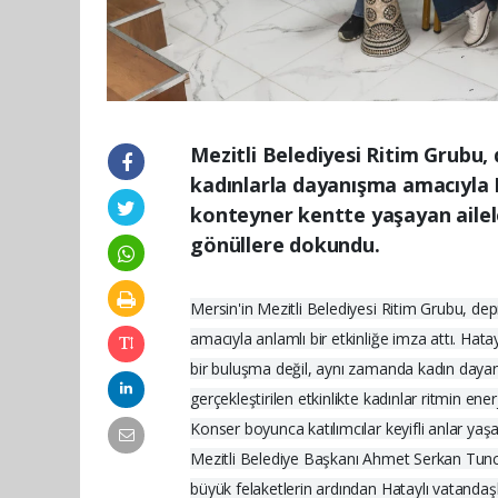
Mezitli Belediyesi Ritim Grubu,
kadınlarla dayanışma amacıyla H
konteyner kentte yaşayan ailele
gönüllere dokundu.
Mersin'in Mezitli Belediyesi Ritim Grubu, de
amacıyla anlamlı bir etkinliğe imza attı. Hat
bir buluşma değil, aynı zamanda kadın dayan
gerçekleştirilen etkinlikte kadınlar ritmin enerj
Konser boyunca katılımcılar keyifli anlar yaşa
Mezitli Belediye Başkanı Ahmet Serkan Tuncer
büyük felaketlerin ardından Hataylı vatand