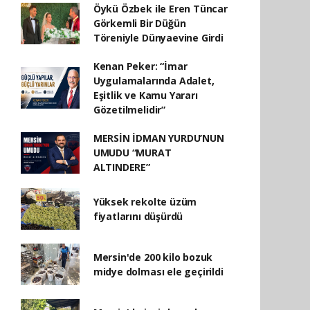
Öykü Özbek ile Eren Tüncar
Görkemli Bir Düğün
Töreniyle Dünyaevine Girdi
Kenan Peker: “İmar
Uygulamalarında Adalet,
Eşitlik ve Kamu Yararı
Gözetilmelidir”
MERSİN İDMAN YURDU’NUN
UMUDU “MURAT
ALTINDERE”
Yüksek rekolte üzüm
fiyatlarını düşürdü
Mersin'de 200 kilo bozuk
midye dolması ele geçirildi