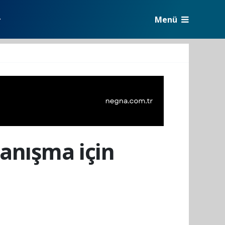
Menü
r
yanışma için