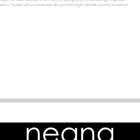
rsunuz. Yazılan tüm yorumlardan site yönetimi hiçbir şekilde sorumlu tutulamaz.