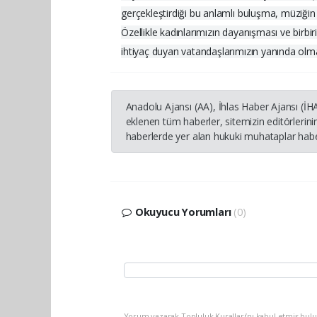
gerçekleştirdiği bu anlamlı buluşma, müziğin 
Özellikle kadınlarımızın dayanışması ve birbi
ihtiyaç duyan vatandaşlarımızın yanında o
Anadolu Ajansı (AA), İhlas Haber Ajansı (İ
eklenen tüm haberler, sitemizin editörleri
haberlerde yer alan hukuki muhataplar haber
Okuyucu Yorumları
(0)
Yorum yazarak Topluluk Kuralları’nı kabul etmiş bul