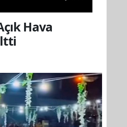
 Açık Hava
tti