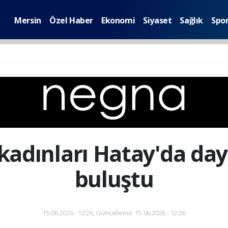
Mersin
Özel Haber
Ekonomi
Siyaset
Sağlık
Spo
 kadınları Hatay'da da
buluştu
15.06.2026 - 12:26, Güncelleme: 15.06.2026 - 12:26