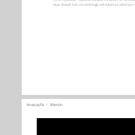
veya dolaylı tüm sorumluluğu tek başınıza üstleniyo
Anasayfa
Mersin