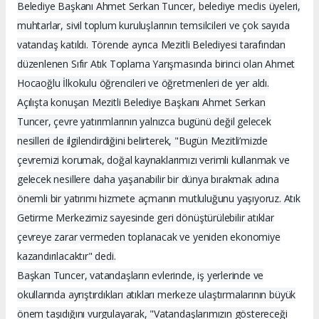
Belediye Başkanı Ahmet Serkan Tuncer, belediye meclis üyeleri,
muhtarlar, sivil toplum kuruluşlarının temsilcileri ve çok sayıda
vatandaş katıldı. Törende ayrıca Mezitli Belediyesi tarafından
düzenlenen Sıfır Atık Toplama Yarışmasında birinci olan Ahmet
Hocaoğlu İlkokulu öğrencileri ve öğretmenleri de yer aldı.
Açılışta konuşan Mezitli Belediye Başkanı Ahmet Serkan
Tuncer, çevre yatırımlarının yalnızca bugünü değil gelecek
nesilleri de ilgilendirdiğini belirterek, "Bugün Mezitli’mizde
çevremizi korumak, doğal kaynaklarımızı verimli kullanmak ve
gelecek nesillere daha yaşanabilir bir dünya bırakmak adına
önemli bir yatırımı hizmete açmanın mutluluğunu yaşıyoruz. Atık
Getirme Merkezimiz sayesinde geri dönüştürülebilir atıklar
çevreye zarar vermeden toplanacak ve yeniden ekonomiye
kazandırılacaktır" dedi.
Başkan Tuncer, vatandaşların evlerinde, iş yerlerinde ve
okullarında ayrıştırdıkları atıkları merkeze ulaştırmalarının büyük
önem taşıdığını vurgulayarak, "Vatandaşlarımızın göstereceği