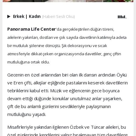
Erkek
|
Kadın
(Haberi Sesli Oku)
Panorama Life Center
'da gerçekleştirilen düğün töreni,
ailelerin yakınları, dostları ve çok sayıda davetlinin katılımıyla adeta
bir mutluluk şölenine dönüştü. Şık dekorasyonu ve sıcak
atmosferiyle dikkat çeken organizasyonda davetliler, genç çiftin
mutluluğuna ortak oldu.
Gecenin en özel anlarından biri olan ilk dansın ardından Öykü
ve Eren çifti, alkışlar eşliğinde pastalarını keserek davetlilerin
tebriklerini kabul etti. Müzik ve eğlencenin gece boyunca
devam ettiği düğünde konuklar unutulmaz anlar yaşarken,
çift de bu anlamlı günlerini sevdikleriyle paylaşmanın
mutluluğunu yaşadı.
Misafirleriyle yakından ilgilenen Özbek ve Tüncar aileleri, bu
özel günlerinde kendilerini yalnız bırakmayan tüm davetlilere