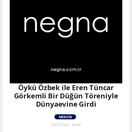
Öykü Özbek ile Eren Tüncar
Görkemli Bir Düğün Töreniyle
Dünyaevine Girdi
MERSIN
28.07.2026 - 09:48