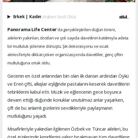
Erkek
|
Kadın
(Haberi Sesli Oku)
Panorama Life Center
'da gerçekleştirilen düğün töreni,
ailelerin yakınları, dostları ve çok sayıda davetlinin katılımıyla adeta
bir mutluluk şölenine dönüştü. Şık dekorasyonu ve sıcak
atmosferiyle dikkat çeken organizasyonda davetliler, genç çiftin
mutluluğuna ortak oldu.
Gecenin en özel anlarından biri olan ilk dansın ardından Öykü
ve Eren çifti, alkışlar eşliğinde pastalarını keserek davetlilerin
tebriklerini kabul etti. Müzik ve eğlencenin gece boyunca
devam ettiği düğünde konuklar unutulmaz anlar yaşarken,
çift de bu anlamlı günlerini sevdikleriyle paylaşmanın
mutluluğunu yaşadı.
Misafirleriyle yakından ilgilenen Özbek ve Tüncar aileleri, bu
özel günlerinde kendilerini yalnız bırakmayan tüm davetlilere