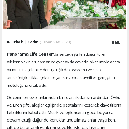
Erkek
|
Kadın
(Haberi Sesli Oku)
Panorama Life Center
'da gerçekleştirilen düğün töreni,
ailelerin yakınları, dostları ve çok sayıda davetlinin katılımıyla adeta
bir mutluluk şölenine dönüştü. Şık dekorasyonu ve sıcak
atmosferiyle dikkat çeken organizasyonda davetliler, genç çiftin
mutluluğuna ortak oldu.
Gecenin en özel anlarından biri olan ilk dansın ardından Öykü
ve Eren çifti, alkışlar eşliğinde pastalarını keserek davetlilerin
tebriklerini kabul etti. Müzik ve eğlencenin gece boyunca
devam ettiği düğünde konuklar unutulmaz anlar yaşarken,
çift de bu anlamlı günlerini sevdikleriyle paylaşmanın