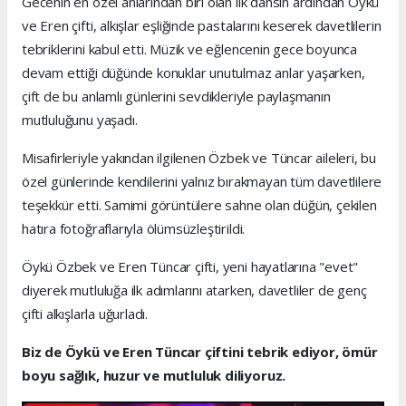
Gecenin en özel anlarından biri olan ilk dansın ardından Öykü
ve Eren çifti, alkışlar eşliğinde pastalarını keserek davetlilerin
tebriklerini kabul etti. Müzik ve eğlencenin gece boyunca
devam ettiği düğünde konuklar unutulmaz anlar yaşarken,
çift de bu anlamlı günlerini sevdikleriyle paylaşmanın
mutluluğunu yaşadı.
Misafirleriyle yakından ilgilenen Özbek ve Tüncar aileleri, bu
özel günlerinde kendilerini yalnız bırakmayan tüm davetlilere
teşekkür etti. Samimi görüntülere sahne olan düğün, çekilen
hatıra fotoğraflarıyla ölümsüzleştirildi.
Öykü Özbek ve Eren Tüncar çifti, yeni hayatlarına "evet"
diyerek mutluluğa ilk adımlarını atarken, davetliler de genç
çifti alkışlarla uğurladı.
Biz de Öykü ve Eren Tüncar çiftini tebrik ediyor, ömür
boyu sağlık, huzur ve mutluluk diliyoruz.