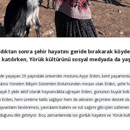
dıktan sonra şehir hayatını geride bırakarak köyde
e katılırken, Yörük kültürünü sosyal medyada da yaş
i'nde yaşayan 29 yaşındaki üniversite mezunu Ayşe Erden, kent yaşamınd
tesi Yönetim Bilişim Sistemleri Bölümünden mezun olan Erden, şehir ha
klaşık 5 yıldır aktif olarak hayvancılıkla uğraşan Erden, gününün büyük böl
Erden, hem üretime katkı sağlıyor hem de ailesinin geçimine destek olu
anların beslenmesi, yavruların bakımı ve süt sağımı gibi işleri üstlenen
ğunu dile getiriyor. Boş zamanlarında ise günlük hayatını ve Yörük kül