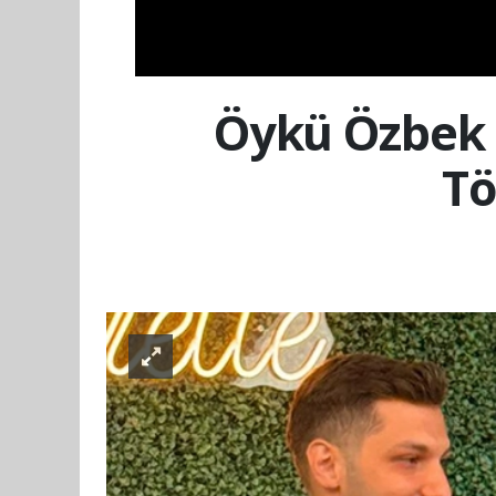
Öykü Özbek 
Tö