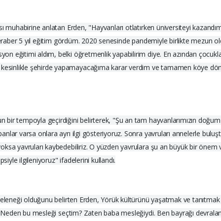
sı muhabirine anlatan Erden, "Hayvanları otlatırken üniversiteyi kazand
 beraber 5 yıl eğitim gördüm. 2020 senesinde pandemiyle birlikte mezun o
n eğitimi aldım, belki öğretmenlik yapabilirim diye. En azından çocuklar
esinlikle şehirde yapamayacağıma karar verdim ve tamamen köye dönüş 
bir tempoyla geçirdiğini belirterek, "Şu an tam hayvanlarımızın doğum 
lar varsa onlara ayrı ilgi gösteriyoruz. Sonra yavruları annelerle buluşt
yoksa yavruları kaybedebiliriz. O yüzden yavrulara şu an büyük bir önem
iyle ilgileniyoruz" ifadelerini kullandı.
e geleneği olduğunu belirten Erden, Yörük kültürünü yaşatmak ve tanıtma
u: "Neden bu mesleği seçtim? Zaten baba mesleğiydi. Ben bayrağı devrala