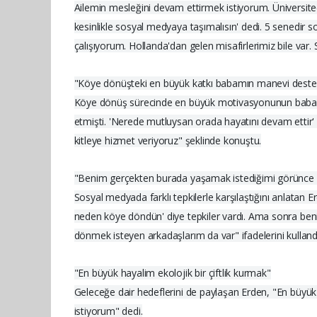
Ailemin mesleğini devam ettirmek istiyorum. Üniversited
kesinlikle sosyal medyaya taşımalısın' dedi. 5 senedi
çalışıyorum. Hollanda'dan gelen misafirlerimiz bile var.
"Köye dönüşteki en büyük katkı babamın manevi deste
Köye dönüş sürecinde en büyük motivasyonunun babası
etmişti. 'Nerede mutluysan orada hayatını devam ettir' 
kitleye hizmet veriyoruz" şeklinde konuştu.
"Benim gerçekten burada yaşamak istediğimi görünce 
Sosyal medyada farklı tepkilerle karşılaştığını anlatan E
neden köye döndün' diye tepkiler vardı. Ama sonra ben
dönmek isteyen arkadaşlarım da var" ifadelerini kulland
"En büyük hayalim ekolojik bir çiftlik kurmak"
Geleceğe dair hedeflerini de paylaşan Erden, "En büyük h
istiyorum" dedi.