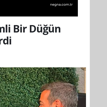
li Bir Düğün
rdi