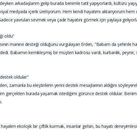
eyken arkadaşlarım gelip burada benimle tatil yapıyorlardı, kültürü yaşı
r sosyal medyada içerik üretiyorum. Hem kendi hayatımı aktarıyorum hem
 Sadece yavruları sevmek veya çadır hayatını görmek için yaylaya geliyorla
ği oldu"
nın manevi desteği olduğunu vurgulayan Erden, "Babam da şehirde ha
dedi. Babamın kemikleşmiş bir müşteri kadrosu vardı, kurbanlık, peynir, s
destek oldular"
rden, zamanla bu eleştirilerin yerini destek mesajlarının aldığını söyleye
im gerçekten burada yaşamak istediğimi görünce destek oldular. Benim 
ı.
ayalim ekolojik bir çiftlik kurmak, insanlar gelsin, bu hayatı deneyimles