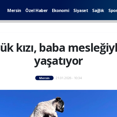
Mersin
Özel Haber
Ekonomi
Siyaset
Sağlık
Spo
rük kızı, baba mesleğiy
yaşatıyor
21.01.2026 - 10:34
Mersin