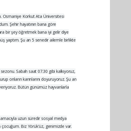
ım. Osmaniye Korkut Ata Üniversitesi
ldum. Şehir hayatının bana göre
a bir şey öğretmek bana iyi gelir diye
yaptım. Şu an 5 senedir ailemle birlikte
sezonu. Sabah saat 07.30 gibi kalkıyoruz,
urup onların karınlarını doyuruyoruz. Şu an
 veriyoruz. Bütün günümüz hayvanlarla
k amacıyla uzun süredir sosyal medya
n çocuğum. Biz Yörük'üz, genimizde var.