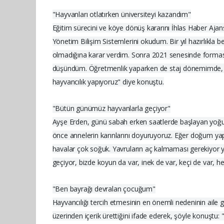
"Hayvanları otlatırken üniversiteyi kazandım"
Eğitim sürecini ve köye dönüş kararını İhlas Haber Ajan
Yönetim Bilişim Sistemlerini okudum. Bir yıl hazırlıkla
olmadığına karar verdim. Sonra 2021 senesinde formasyo
düşündüm. Öğretmenlik yaparken de staj dönemimde, k
hayvancılık yapıyoruz" diye konuştu.
"Bütün günümüz hayvanlarla geçiyor"
Ayşe Erden, günü sabah erken saatlerde başlayan yoğun 
önce annelerin karınlarını doyuruyoruz. Eğer doğum yapan
havalar çok soğuk. Yavruların aç kalmaması gerekiyor 
geçiyor, bizde koyun da var, inek de var, keçi de var, heps
"Ben bayrağı devralan çocuğum"
Hayvancılığı tercih etmesinin en önemli nedeninin ail
üzerinden içerik ürettiğini ifade ederek, şöyle konuşt