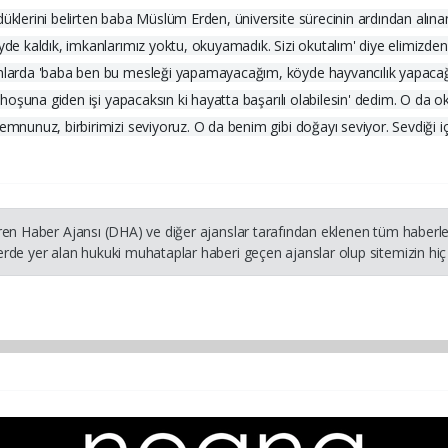
düklerini belirten baba Müslüm Erden, üniversite sürecinin ardından alına
yde kaldık, imkanlarımız yoktu, okuyamadık. Sizi okutalım' diye elimizden 
anlarda 'baba ben bu mesleği yapamayacağım, köyde hayvancılık yapacağı
, hoşuna giden işi yapacaksın ki hayatta başarılı olabilesin' dedim. O da 
mnunuz, birbirimizi seviyoruz. O da benim gibi doğayı seviyor. Sevdiği içi
ren Haber Ajansı (DHA) ve diğer ajanslar tarafından eklenen tüm haberler
rde yer alan hukuki muhataplar haberi geçen ajanslar olup sitemizin hiç 