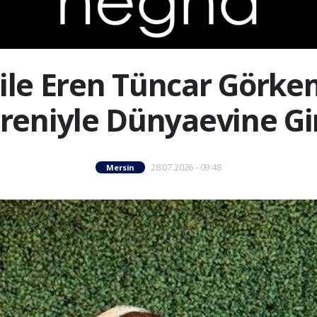
ile Eren Tüncar Görkem
reniyle Dünyaevine Gi
28.07.2026 - 09:48
Mersin