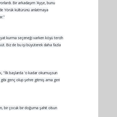
yorlardı. Bir arkadaşım 'Ayşe, bunu
 de Yörük kültürünü anlatmaya
r."
yat kurma seçeneği varken köyü tercih
üt. Biz de bu işi büyüterek daha fazla
rek, "İlk başlarda 'o kadar okumuşsun
gibi genç olup şehre gitmiş ama geri
in, bir çocuk bir doğuma şahit olsun