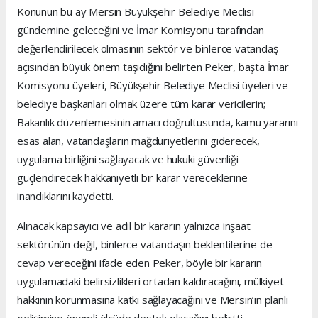
Konunun bu ay Mersin Büyükşehir Belediye Meclisi
gündemine geleceğini ve İmar Komisyonu tarafından
değerlendirilecek olmasının sektör ve binlerce vatandaş
açısından büyük önem taşıdığını belirten Peker, başta İmar
Komisyonu üyeleri, Büyükşehir Belediye Meclisi üyeleri ve
belediye başkanları olmak üzere tüm karar vericilerin;
Bakanlık düzenlemesinin amacı doğrultusunda, kamu yararını
esas alan, vatandaşların mağduriyetlerini giderecek,
uygulama birliğini sağlayacak ve hukuki güvenliği
güçlendirecek hakkaniyetli bir karar vereceklerine
inandıklarını kaydetti.
Alınacak kapsayıcı ve adil bir kararın yalnızca inşaat
sektörünün değil, binlerce vatandaşın beklentilerine de
cevap vereceğini ifade eden Peker, böyle bir kararın
uygulamadaki belirsizlikleri ortadan kaldıracağını, mülkiyet
hakkının korunmasına katkı sağlayacağını ve Mersin’in planlı
gelişimine önemli ölçüde destek olacağını belirtti.