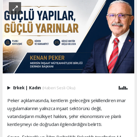
Erkek
|
Kadın
(Haberi Sesli Oku)
Peker açıklamasında, kentlerin geleceğini şekillendiren imar
uygulamalarının yalnızca inşaat sektörünü değil,
vatandaşların mülkiyet hakkını, şehir ekonomisini ve planlı
kentleşmeyi de doğrudan ilgilendirdiğini belirtti.
Çevre, Şehircilik ve İklim Değişikliği Bakanlığı tarafından 11