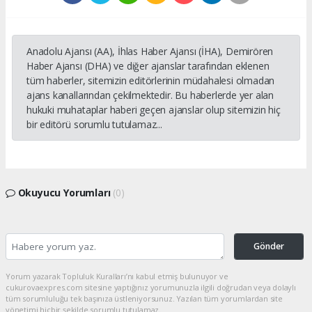
Anadolu Ajansı (AA), İhlas Haber Ajansı (İHA), Demirören
Haber Ajansı (DHA) ve diğer ajanslar tarafından eklenen
tüm haberler, sitemizin editörlerinin müdahalesi olmadan
ajans kanallarından çekilmektedir. Bu haberlerde yer alan
hukuki muhataplar haberi geçen ajanslar olup sitemizin hiç
bir editörü sorumlu tutulamaz...
Okuyucu Yorumları
(0)
Gönder
Yorum yazarak Topluluk Kuralları’nı kabul etmiş bulunuyor ve
cukurovaexpres.com sitesine yaptığınız yorumunuzla ilgili doğrudan veya dolaylı
tüm sorumluluğu tek başınıza üstleniyorsunuz. Yazılan tüm yorumlardan site
yönetimi hiçbir şekilde sorumlu tutulamaz.