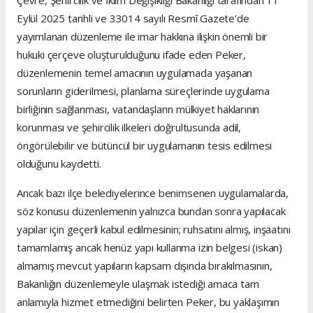
Eylül 2025 tarihli ve 33014 sayılı Resmî Gazete’de
yayımlanan düzenleme ile imar hakkına ilişkin önemli bir
hukuki çerçeve oluşturulduğunu ifade eden Peker,
düzenlemenin temel amacının uygulamada yaşanan
sorunların giderilmesi, planlama süreçlerinde uygulama
birliğinin sağlanması, vatandaşların mülkiyet haklarının
korunması ve şehircilik ilkeleri doğrultusunda adil,
öngörülebilir ve bütüncül bir uygulamanın tesis edilmesi
olduğunu kaydetti.
Ancak bazı ilçe belediyelerince benimsenen uygulamalarda,
söz konusu düzenlemenin yalnızca bundan sonra yapılacak
yapılar için geçerli kabul edilmesinin; ruhsatını almış, inşaatını
tamamlamış ancak henüz yapı kullanma izin belgesi (iskan)
almamış mevcut yapıların kapsam dışında bırakılmasının,
Bakanlığın düzenlemeyle ulaşmak istediği amaca tam
anlamıyla hizmet etmediğini belirten Peker, bu yaklaşımın