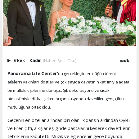
Erkek
|
Kadın
(Haberi Sesli Oku)
Panorama Life Center
'da gerçekleştirilen düğün töreni,
ailelerin yakınları, dostları ve çok sayıda davetlinin katılımıyla adeta
bir mutluluk şölenine dönüştü. Şık dekorasyonu ve sıcak
atmosferiyle dikkat çeken organizasyonda davetliler, genç çiftin
mutluluğuna ortak oldu.
Gecenin en özel anlarından biri olan ilk dansın ardından Öykü
ve Eren çifti, alkışlar eşliğinde pastalarını keserek davetlilerin
tebriklerini kabul etti. Müzik ve eğlencenin gece boyunca