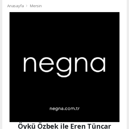
Anasayfa
Mersin
Öykü Özbek ile Eren Tüncar