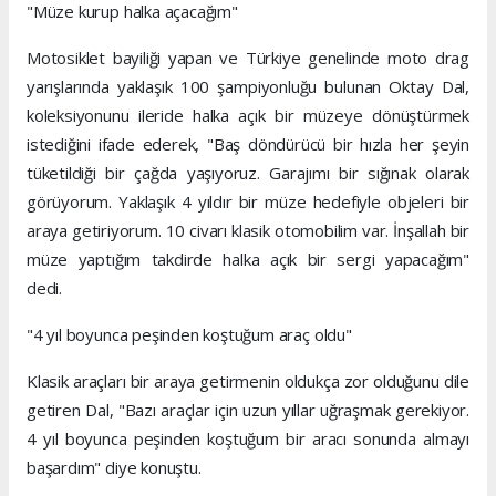
"Müze kurup halka açacağım"
Motosiklet bayiliği yapan ve Türkiye genelinde moto drag
yarışlarında yaklaşık 100 şampiyonluğu bulunan Oktay Dal,
koleksiyonunu ileride halka açık bir müzeye dönüştürmek
istediğini ifade ederek, "Baş döndürücü bir hızla her şeyin
tüketildiği bir çağda yaşıyoruz. Garajımı bir sığınak olarak
görüyorum. Yaklaşık 4 yıldır bir müze hedefiyle objeleri bir
araya getiriyorum. 10 civarı klasik otomobilim var. İnşallah bir
müze yaptığım takdirde halka açık bir sergi yapacağım"
dedi.
"4 yıl boyunca peşinden koştuğum araç oldu"
Klasik araçları bir araya getirmenin oldukça zor olduğunu dile
getiren Dal, "Bazı araçlar için uzun yıllar uğraşmak gerekiyor.
4 yıl boyunca peşinden koştuğum bir aracı sonunda almayı
başardım" diye konuştu.