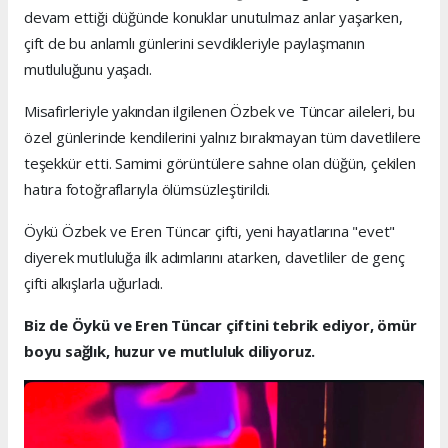
devam ettiği düğünde konuklar unutulmaz anlar yaşarken,
çift de bu anlamlı günlerini sevdikleriyle paylaşmanın
mutluluğunu yaşadı.
Misafirleriyle yakından ilgilenen Özbek ve Tüncar aileleri, bu
özel günlerinde kendilerini yalnız bırakmayan tüm davetlilere
teşekkür etti. Samimi görüntülere sahne olan düğün, çekilen
hatıra fotoğraflarıyla ölümsüzleştirildi.
Öykü Özbek ve Eren Tüncar çifti, yeni hayatlarına "evet"
diyerek mutluluğa ilk adımlarını atarken, davetliler de genç
çifti alkışlarla uğurladı.
Biz de Öykü ve Eren Tüncar çiftini tebrik ediyor, ömür
boyu sağlık, huzur ve mutluluk diliyoruz.