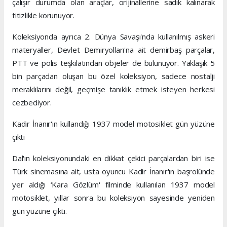
çalışır durumda olan araçlar, orijinallerine sadık kalınarak
titizlikle korunuyor.
Koleksiyonda ayrıca 2. Dünya Savaşı'nda kullanılmış askeri
materyaller, Devlet Demiryolları'na ait demirbaş parçalar,
PTT ve polis teşkilatından objeler de bulunuyor. Yaklaşık 5
bin parçadan oluşan bu özel koleksiyon, sadece nostalji
meraklılarını değil, geçmişe tanıklık etmek isteyen herkesi
cezbediyor.
Kadir İnanır'ın kullandığı 1937 model motosiklet gün yüzüne
çıktı
Dal'ın koleksiyonundaki en dikkat çekici parçalardan biri ise
Türk sinemasına ait, usta oyuncu Kadir İnanır'ın başrolünde
yer aldığı ‘Kara Gözlüm' filminde kullanılan 1937 model
motosiklet, yıllar sonra bu koleksiyon sayesinde yeniden
gün yüzüne çıktı.