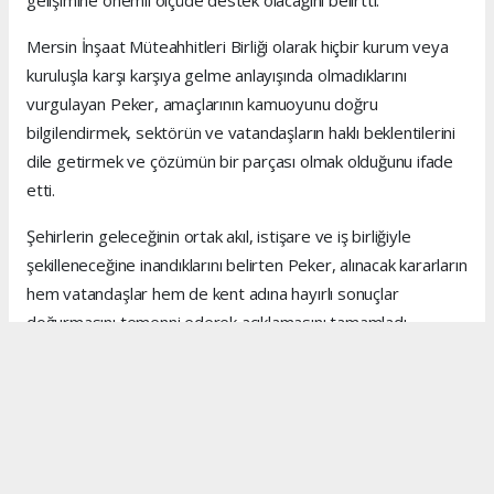
Mersin İnşaat Müteahhitleri Birliği olarak hiçbir kurum veya
kuruluşla karşı karşıya gelme anlayışında olmadıklarını
vurgulayan Peker, amaçlarının kamuoyunu doğru
bilgilendirmek, sektörün ve vatandaşların haklı beklentilerini
dile getirmek ve çözümün bir parçası olmak olduğunu ifade
etti.
Şehirlerin geleceğinin ortak akıl, istişare ve iş birliğiyle
şekilleneceğine inandıklarını belirten Peker, alınacak kararların
hem vatandaşlar hem de kent adına hayırlı sonuçlar
doğurmasını temenni ederek açıklamasını tamamladı.
Anadolu Ajansı (AA), İhlas Haber Ajansı (İHA), Demirören