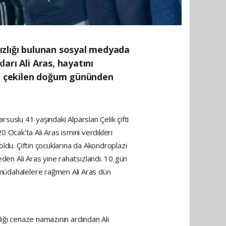
sızlığı bulunan sosyal medyada
ları Ali Aras, hayatını
nce çekilen doğum gününden
rsuslu 41 yaşındaki Alparslan Çelik çifti
20 Ocak'ta Ali Aras ismini verdikleri
oldu. Çiftin çocuklarına da Akondroplazi
eden Ali Aras yine rahatsızlandı. 10 gün
 müdahalelere rağmen Ali Aras dün
ldığı cenaze namazının ardından Ali