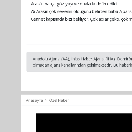
Aras'ın naaşı, göz yaşı ve dualarla defin edildi.
Ali Arasın çok sevenin olduğunu belirten baba Alparsla
Cennet kapısında bizi bekliyor. Çok acılar çekti, ço
Anadolu Ajansı (AA), İhlas Haber Ajansı (İHA), Demirö
olmadan ajans kanallarından çekilmektedir. Bu haberle
Anasayfa
Özel Haber