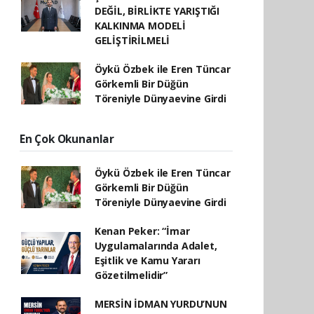
DEĞİL, BİRLİKTE YARIŞTIĞI
KALKINMA MODELİ
GELİŞTİRİLMELİ
Öykü Özbek ile Eren Tüncar
Görkemli Bir Düğün
Töreniyle Dünyaevine Girdi
En Çok Okunanlar
Öykü Özbek ile Eren Tüncar
Görkemli Bir Düğün
Töreniyle Dünyaevine Girdi
Kenan Peker: “İmar
Uygulamalarında Adalet,
Eşitlik ve Kamu Yararı
Gözetilmelidir”
MERSİN İDMAN YURDU’NUN