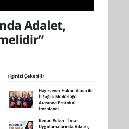
nda Adalet,
melidir”
İlginizi Çekebilir
Hayırsever Hakan Alaca ile
İl Sağlık Müdürlüğü
Arasında Protokol
İmzalandı
Kenan Peker: “İmar
Uygulamalarında Adalet,