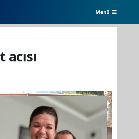
Menü
r
t acısı