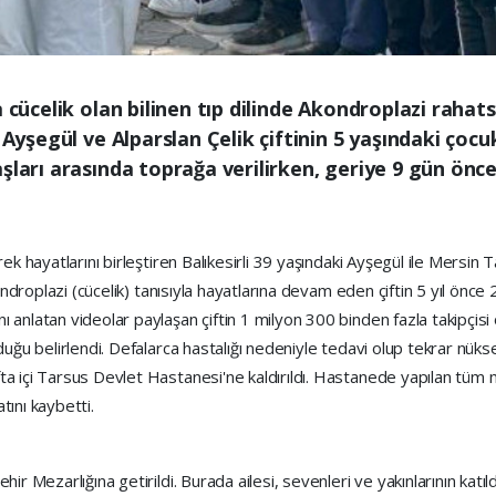
a cücelik olan bilinen tıp dilinde Akondroplazi rahat
Ayşegül ve Alparslan Çelik çiftinin 5 yaşındaki çocuk
aşları arasında toprağa verilirken, geriye 9 gün ö
k hayatlarını birleştiren Balıkesirli 39 yaşındaki Ayşegül ile Mersin Ta
ondroplazi (cücelik) tanısıyla hayatlarına devam eden çiftin 5 yıl önce 
anlatan videolar paylaşan çiftin 1 milyon 300 binden fazla takipçisi 
duğu belirlendi. Defalarca hastalığı nedeniyle tedavi olup tekrar nüks
ta içi Tarsus Devlet Hastanesi'ne kaldırıldı. Hastanede yapılan tüm
tını kaybetti.
ir Mezarlığına getirildi. Burada ailesi, sevenleri ve yakınlarının katı