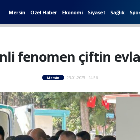
Mersin
Özel Haber
Ekonomi
Siyaset
Sağlık
Spo
li fenomen çiftin evla
29.01.2025 - 14:56
Mersin