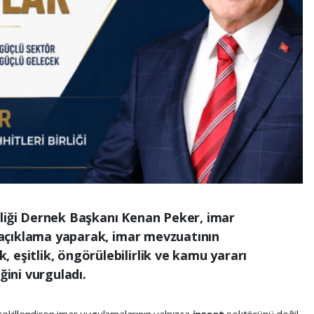
rliği Dernek Başkanı Kenan Peker, imar
ir açıklama yaparak, imar mevzuatının
 eşitlik, öngörülebilirlik ve kamu yararı
ğini vurguladı.
şekillendiren imar uygulamalarının yalnızca
inşaat
sektörünü değil,