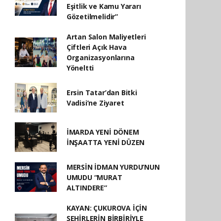
Eşitlik ve Kamu Yararı
Gözetilmelidir”
Artan Salon Maliyetleri
Çiftleri Açık Hava
Organizasyonlarına
Yöneltti
Ersin Tatar’dan Bitki
Vadisi’ne Ziyaret
İMARDA YENİ DÖNEM
İNŞAATTA YENİ DÜZEN
MERSİN İDMAN YURDU’NUN
UMUDU “MURAT
ALTINDERE”
KAYAN: ÇUKUROVA İÇİN
ŞEHİRLERİN BİRBİRİYLE