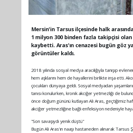
Mersin'in Tarsus ilçesinde halk arasınd
1 milyon 300 binden fazla takipçisi olan 
kaybetti. Aras'ın cenazesi bugün göz y
görüntüler kaldı.
2018 yılında sosyal medya aracılığıyla tanışıp evlenere
hem aşklarını hem de hayallerini birlikte inşa etti. Ak
çocukları dünyaya geldi. Sosyal medyadan yaşamlarını 
tanısı konulurken, kronik akciğer yetmezliği de bulun
önce doğum gününü kutlayan Ali Aras, geçtiğimiz haf
akciğer yetmezliğine bağlı enfeksiyon nedeniyle haya
"Son savaşıydı yenik düştü"
Bugün Ali Aras'ın naaşı hastaneden alınarak Tarsus Şeh