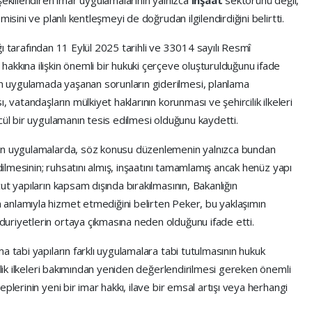
isini ve planlı kentleşmeyi de doğrudan ilgilendirdiğini belirtti.
lığı tarafından 11 Eylül 2025 tarihli ve 33014 sayılı Resmî
akkına ilişkin önemli bir hukuki çerçeve oluşturulduğunu ifade
 uygulamada yaşanan sorunların giderilmesi, planlama
 vatandaşların mülkiyet haklarının korunması ve şehircilik ilkeleri
cül bir uygulamanın tesis edilmesi olduğunu kaydetti.
nen uygulamalarda, söz konusu düzenlemenin yalnızca bundan
edilmesinin; ruhsatını almış, inşaatını tamamlamış ancak henüz yapı
t yapıların kapsam dışında bırakılmasının, Bakanlığın
anlamıyla hizmet etmediğini belirten Peker, bu yaklaşımın
uriyetlerin ortaya çıkmasına neden olduğunu ifade etti.
a tabi yapıların farklı uygulamalara tabi tutulmasının hukuk
nlik ilkeleri bakımından yeniden değerlendirilmesi gereken önemli
plerinin yeni bir imar hakkı, ilave bir emsal artışı veya herhangi