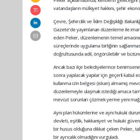
vatandaşların mülkiyet hakkını, şehir ekonom
Çevre, Şehircilik ve İklim Değişikliği Bakan
Gazete’de yayımlanan düzenleme ile imar h
eden Peker, düzenlemenin temel amacının
süreçlerinde uygulama birliğinin sağlanması,
doğrultusunda adil, öngörülebilir ve bütün
Ancak bazı ilçe belediyelerince benimse
sonra yapılacak yapılar için geçerli kabul 
kullanma izin belgesi (iskan) almamış mevcu
düzenlemeyle ulaşmak istediği amaca tam 
mevcut sorunları çözmek yerine yeni mağd
Aynı plan hükümlerine ve aynı hukuki durum
devleti, eşitlik, hakkaniyet ve hukuki güve
bir husus olduğuna dikkat çeken Peker, tale
bir ayrıcalık olmadığını vurguladı.