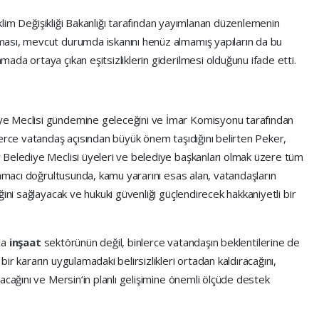
 İklim Değişikliği Bakanlığı tarafından yayımlanan düzenlemenin
ası, mevcut durumda iskanını henüz almamış yapıların da bu
da ortaya çıkan eşitsizliklerin giderilmesi olduğunu ifade etti.
ye Meclisi gündemine geleceğini ve İmar Komisyonu tarafından
lerce vatandaş açısından büyük önem taşıdığını belirten Peker,
 Belediye Meclisi üyeleri ve belediye başkanları olmak üzere tüm
 amacı doğrultusunda, kamu yararını esas alan, vatandaşların
ini sağlayacak ve hukuki güvenliği güçlendirecek hakkaniyetli bir
zca
inşaat
sektörünün değil, binlerce vatandaşın beklentilerine de
r kararın uygulamadaki belirsizlikleri ortadan kaldıracağını,
acağını ve Mersin’in planlı gelişimine önemli ölçüde destek