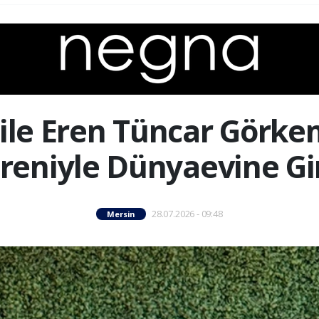
ile Eren Tüncar Görkem
reniyle Dünyaevine Gi
28.07.2026 - 09:48
Mersin