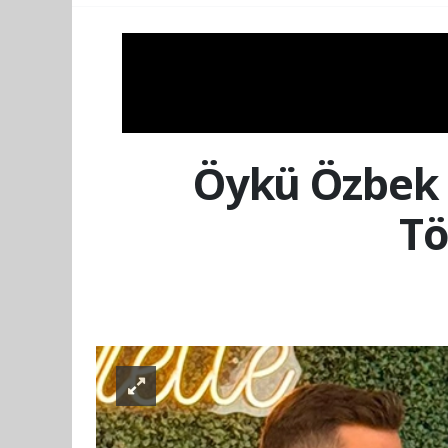
Öykü Özbek 
Tö