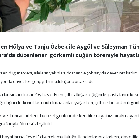
nden Hülya ve Tanju Özbek ile Aygül ve Süleyman Tünc
ra'da düzenlenen görkemli düğün töreniyle hayatları
rilen düğün töreni, ailelerin yakınları, dostları ve çok sayıda davetlinin katı
yonda davetliler, genç çiftin mutluluğuna ortak oldu.
k dansın ardından Öykü ve Eren çifti, alkışlar eşliğinde pastalarını kese
 düğünde konuklar unutulmaz anlar yaşarken, çift de bu anlamlı günle
k ve Tüncar aileleri, bu özel günlerinde kendilerini yalnız bırakmaya
aflarıyla ölümsüzleştirildi.
ayatlarına "evet" diyerek mutluluğa ilk adımlarını atarken, davetliler d