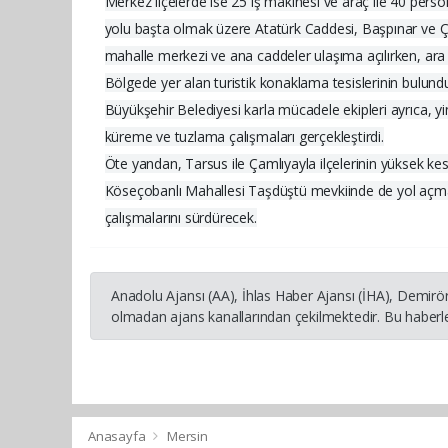
Merkez ilçelerde ise 25 iş makinesi ve araç ile 40 perso
yolu başta olmak üzere Atatürk Caddesi, Başpınar ve Ça
mahalle merkezi ve ana caddeler ulaşıma açılırken, ar
Bölgede yer alan turistik konaklama tesislerinin bulund
Büyükşehir Belediyesi karla mücadele ekipleri ayrıca, yi
küreme ve tuzlama çalışmaları gerçekleştirdi.
Öte yandan, Tarsus ile Çamlıyayla ilçelerinin yüksek kesi
Köseçobanlı Mahallesi Taşdüştü mevkiinde de yol açma ça
çalışmalarını sürdürecek.
Anadolu Ajansı (AA), İhlas Haber Ajansı (İHA), Demirö
olmadan ajans kanallarından çekilmektedir. Bu haberle
Anasayfa
Mersin