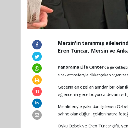
Mersin'in tanınmış aileleri
Eren Tüncar, Mersin ve Anka
Panorama Life Center
'da gerçekleşti
sıcak atmosferiyle dikkat çeken organizas
Gecenin en özel anlarından biri olan il
eğlencenin gece boyunca devam ettiği
Misafirleriyle yakından ilgilenen Özbe
sahne olan düğün, çekilen hatıra fotoğr
Öykü Özbek ve Eren Tüncar çifti, yeni h