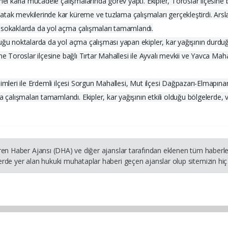
nel karla mücadele çalışmalarında görev yaptı. Ekipler, Toroslar ilçesine
tak mevkilerinde kar küreme ve tuzlama çalışmaları gerçekleştirdi. Arsla
a sokaklarda da yol açma çalışmaları tamamlandı.
uğu noktalarda da yol açma çalışması yapan ekipler, kar yağışının durdu
ne Toroslar ilçesine bağlı Tırtar Mahallesi ile Ayvalı mevkii ve Yavca Mah
mleri ile Erdemli ilçesi Sorgun Mahallesi, Mut ilçesi Dağpazarı-Elmapınarı-
lışmaları tamamlandı. Ekipler, kar yağışının etkili olduğu bölgelerde, v
ren Haber Ajansı (DHA) ve diğer ajanslar tarafından eklenen tüm haberler
rde yer alan hukuki muhataplar haberi geçen ajanslar olup sitemizin hiç 