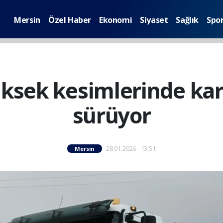
Mersin
Özel Haber
Ekonomi
Siyaset
Sağlık
Spo
üksek kesimlerinde ka
sürüyor
28.01.2026 - 13:51
Mersin