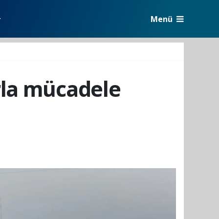
Menü
r
rla mücadele