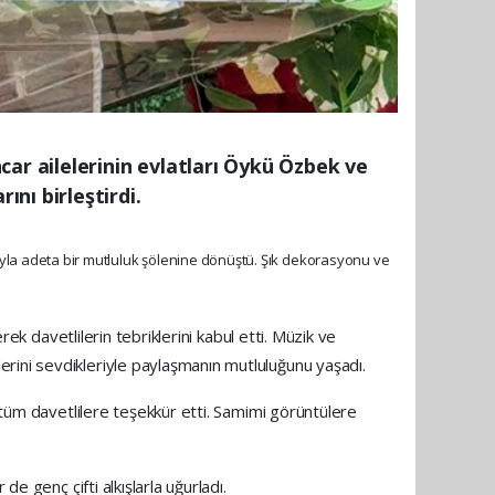
ar ailelerinin evlatları Öykü Özbek ve
nı birleştirdi.
lımıyla adeta bir mutluluk şölenine dönüştü. Şık dekorasyonu ve
rek davetlilerin tebriklerini kabul etti. Müzik ve
rini sevdikleriyle paylaşmanın mutluluğunu yaşadı.
n tüm davetlilere teşekkür etti. Samimi görüntülere
e genç çifti alkışlarla uğurladı.