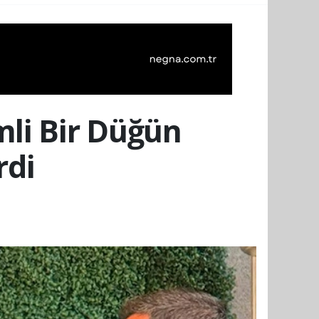
li Bir Düğün
rdi