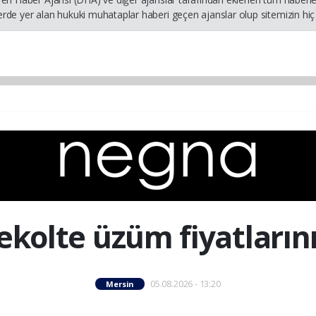
rde yer alan hukuki muhataplar haberi geçen ajanslar olup sitemizin hiç 
ekolte üzüm fiyatların
05.08.2026 - 13:20
Mersin