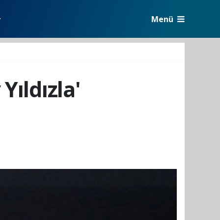
Menü
r
Yıldızla'