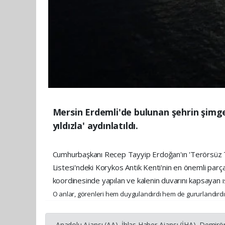
Mersin Erdemli'de bulunan şehrin şimges
yıldızla' aydınlatıldı.
Cumhurbaşkanı Recep Tayyip Erdoğan'ın 'Terörsüz Tür
Listesi'ndeki Korykos Antik Kenti'nin en önemli parças
koordinesinde yapılan ve kalenin duvarını kapsayan ı
O anlar, görenleri hem duygulandırdı hem de gururlandırdı
Anadolu Ajansı (AA), İhlas Haber Ajansı (İHA), Demirö