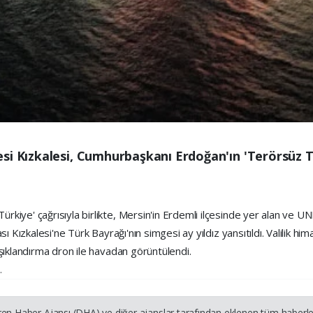
i Kızkalesi, Cumhurbaşkanı Erdoğan'ın 'Terörsüz Tür
kiye' çağrısıyla birlikte, Mersin'in Erdemli ilçesinde yer alan ve U
ı Kızkalesi'ne Türk Bayrağı'nın simgesi ay yıldız yansıtıldı. Valilik 
şıklandırma dron ile havadan görüntülendi.
.
ren Haber Ajansı (DHA) ve diğer ajanslar tarafından eklenen tüm haberler