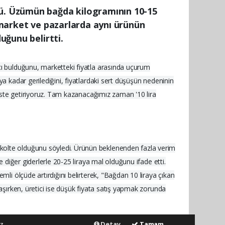
dü. Üzümün bağda kilogramının 10-15
, market ve pazarlarda aynı ürünün
uğunu belirtti.
cı bulduğunu, marketteki fiyatla arasında uçurum
a kadar gerilediğini, fiyatlardaki sert düşüşün nedeninin
, üste getiriyoruz. Tam kazanacağımız zaman '10 lira
ekolte olduğunu söyledi. Ürünün beklenenden fazla verim
e diğer giderlerle 20-25 liraya mal olduğunu ifade etti.
mli ölçüde artırdığını belirterek, "Bağdan 10 liraya çıkan
laşırken, üretici ise düşük fiyata satış yapmak zorunda
z.
Detay
Tamam