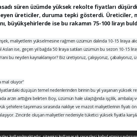
hasadı süren üzümde yüksek rekolte fiyatları düşür
yleyen üreticiler, duruma tepki gösterdi. Üreticiler
nı, büyükşehirlerde ise bu rakamın 75-100 lirayı buld
Şimşek, maliyetlerin yükselmesine rağmen üzümün dalında 10-15 liraya alı
l Aslan ise, geçen yıl bağda 50 liraya satılan üzümün bu sezon 10-15 liray
, "Yani bu neyden kaynaklanıyor? Biz üretiyoruz, çalışıyoruz, çabalıyoruz
a mal oluyor"
atlardaki düşüşün temel nedenlerinden birinin bu yıl yaşanan yüksek r
a arzın arttığını belirten Boy, üzümün hale ulaştığında işçilik, ambalaj v
k şehirlere taşınması sırasında nakliye ve mazot maliyetlerinin fiyatı öne
şıyor. Zincirde oluşan maliyetler nedeniyle tüketici yüksek fiyatla karşı
ler kullanılmaktadır, sitemizi kullanarak çerezleri kabul etmiş saylırsını