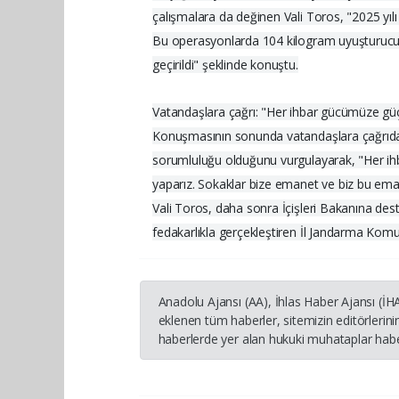
çalışmalara da değinen Vali Toros, "2025 yıl
Bu operasyonlarda 104 kilogram uyuşturucu
geçirildi" şeklinde konuştu.
Vatandaşlara çağrı: "Her ihbar gücümüze güç
Konuşmasının sonunda vatandaşlara çağrıda
sorumluluğu olduğunu vurgulayarak, "Her ihb
yaparız. Sokaklar bize emanet ve biz bu ema
Vali Toros, daha sonra İçişleri Bakanına de
fedakarlıkla gerçekleştiren İl Jandarma Komuta
Anadolu Ajansı (AA), İhlas Haber Ajansı (İ
eklenen tüm haberler, sitemizin editörleri
haberlerde yer alan hukuki muhataplar haber