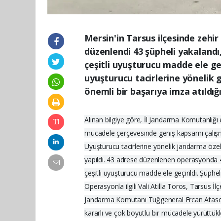
Mersin'in Tarsus ilçesinde zehir
düzenlendi 43 şüpheli yakalandı,
çeşitli uyuşturucu madde ele geçi
uyuşturucu tacirlerine yönelik 
önemli bir başarıya imza atıldığı
Alınan bilgiye göre, İl Jandarma Komutanlığı
mücadele çerçevesinde geniş kapsamı çalışma y
Uyuşturucu tacirlerine yönelik jandarma özel
yapıldı. 43 adrese düzenlenen operasyonda 43
çeşitli uyuşturucu madde ele geçirildi. Şüphe
Operasyonla ilgili Vali Atilla Toros, Tarsus
Jandarma Komutanı Tuğgeneral Ercan Atasoy'la
kararlı ve çok boyutlu bir mücadele yürüttük