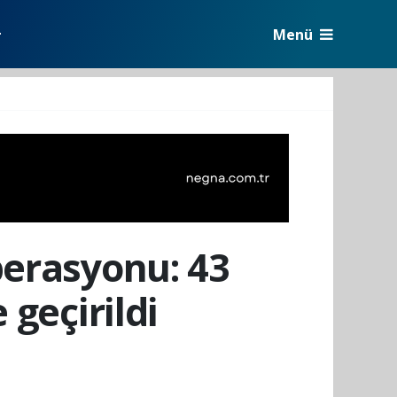
Menü
r
perasyonu: 43
 geçirildi