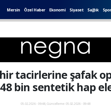
Mersin
Özel Haber
Ekonomi
Siyaset
Sağlık
Spo
hir tacirlerine şafak o
448 bin sentetik hap ele
05.02.2026 - 09:48, Güncelleme: 05.02.2026 - 09:48