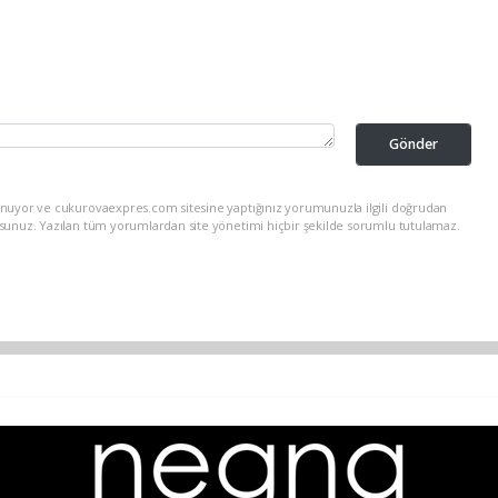
Gönder
unuyor ve cukurovaexpres.com sitesine yaptığınız yorumunuzla ilgili doğrudan
rsunuz. Yazılan tüm yorumlardan site yönetimi hiçbir şekilde sorumlu tutulamaz.