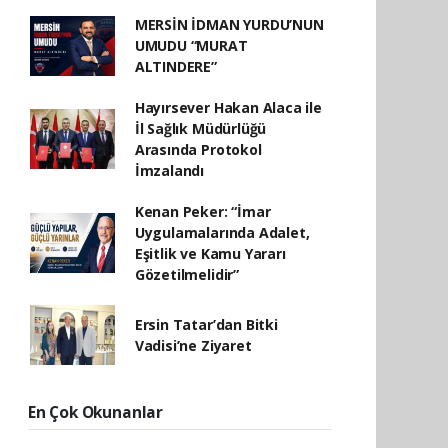
MERSİN İDMAN YURDU’NUN
UMUDU “MURAT
ALTINDERE”
Hayırsever Hakan Alaca ile
İl Sağlık Müdürlüğü
Arasında Protokol
İmzalandı
Kenan Peker: “İmar
Uygulamalarında Adalet,
Eşitlik ve Kamu Yararı
Gözetilmelidir”
Ersin Tatar’dan Bitki
Vadisi’ne Ziyaret
En Çok Okunanlar