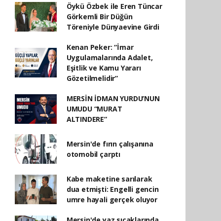
Öykü Özbek ile Eren Tüncar
Görkemli Bir Düğün
Töreniyle Dünyaevine Girdi
Kenan Peker: “İmar
Uygulamalarında Adalet,
Eşitlik ve Kamu Yararı
Gözetilmelidir”
MERSİN İDMAN YURDU’NUN
UMUDU “MURAT
ALTINDERE”
Mersin'de fırın çalışanına
otomobil çarptı
Kabe maketine sarılarak
dua etmişti: Engelli gencin
umre hayali gerçek oluyor
Mersin'de yaz sıcaklarında