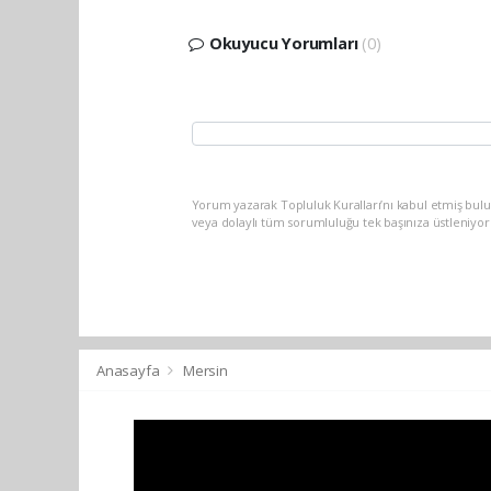
Okuyucu Yorumları
(0)
Yorum yazarak Topluluk Kuralları’nı kabul etmiş bul
veya dolaylı tüm sorumluluğu tek başınıza üstleniyo
Anasayfa
Mersin