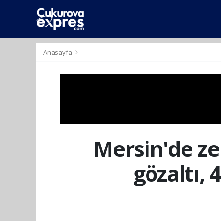
dini
islami
islami
chat
chat
sohbetler
Anasayfa
Mersin'de ze
gözaltı, 