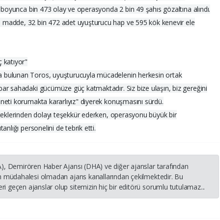
ı boyunca bin 473 olay ve operasyonda 2 bin 49 şahıs gözaltına alındı.
 madde, 32 bin 472 adet uyuşturucu hap ve 595 kök kenevir ele
 katıyor"
 bulunan Toros, uyuşturucuyla mücadelenin herkesin ortak
ar sahadaki gücümüze güç katmaktadır. Siz bize ulaşın, biz gereğini
neti korumakta kararlıyız" diyerek konuşmasını sürdü.
steklerinden dolayı teşekkür ederken, operasyonu büyük bir
nlığı personelini de tebrik etti.
HA), Demirören Haber Ajansı (DHA) ve diğer ajanslar tarafından
nin müdahalesi olmadan ajans kanallarından çekilmektedir. Bu
i geçen ajanslar olup sitemizin hiç bir editörü sorumlu tutulamaz...