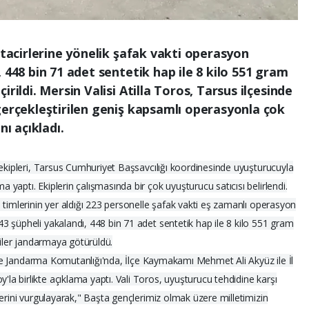
 tacirlerine yönelik şafak vakti operasyon
 448 bin 71 adet sentetik hap ile 8 kilo 551 gram
rildi. Mersin Valisi Atilla Toros, Tarsus ilçesinde
gerçekleştirilen geniş kapsamlı operasyonla çok
nı açıkladı.
 ekipleri, Tarsus Cumhuriyet Başsavcılığı koordinesinde uyuşturucuyla
aptı. Ekiplerin çalışmasında bir çok uyuşturucu satıcısı belirlendi.
 timlerinin yer aldığı 223 personelle şafak vakti eş zamanlı operasyon
 şüpheli yakalandı, 448 bin 71 adet sentetik hap ile 8 kilo 551 gram
liler jandarmaya götürüldü.
 İlçe Jandarma Komutanlığı'nda, İlçe Kaymakamı Mehmet Ali Akyüz ile İl
 birlikte açıklama yaptı. Vali Toros, uyuşturucu tehdidine karşı
lerini vurgulayarak," Başta gençlerimiz olmak üzere milletimizin