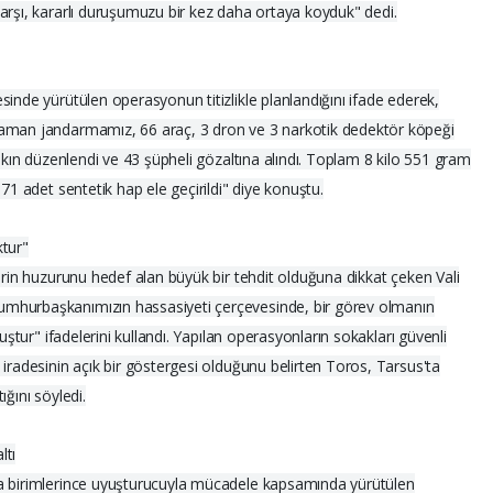
arşı, kararlı duruşumuzu bir kez daha ortaya koyduk" dedi.
inde yürütülen operasyonun titizlikle planlandığını ifade ederek,
raman jandarmamız, 66 araç, 3 dron ve 3 narkotik dedektör köpeği
askın düzenlendi ve 43 şüpheli gözaltına alındı. Toplam 8 kilo 551 gram
71 adet sentetik hap ele geçirildi" diye konuştu.
ktur"
erin huzurunu hedef alan büyük bir tehdit olduğuna dikkat çeken Vali
mhurbaşkanımızın hassasiyeti çerçevesinde, bir görev olmanın
uştur" ifadelerini kullandı. Yapılan operasyonların sokakları güvenli
iradesinin açık bir göstergesi olduğunu belirten Toros, Tarsus'ta
ğını söyledi.
ltı
ma birimlerince uyuşturucuyla mücadele kapsamında yürütülen