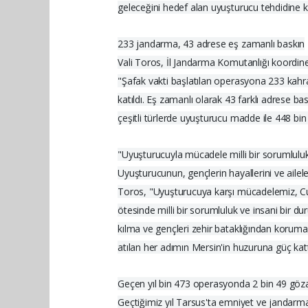
geleceğini hedef alan uyuşturucu tehdidine k
233 jandarma, 43 adrese eş zamanlı baskın
Vali Toros, İl Jandarma Komutanlığı koordines
"Şafak vakti başlatılan operasyona 233 kah
katıldı. Eş zamanlı olarak 43 farklı adrese b
çeşitli türlerde uyuşturucu madde ile 448 bin 
"Uyuşturucuyla mücadele milli bir sorumlulu
Uyuşturucunun, gençlerin hayallerini ve ailel
Toros, "Uyuşturucuya karşı mücadelemiz, Cu
ötesinde milli bir sorumluluk ve insani bir dur
kılma ve gençleri zehir bataklığından koruma 
atılan her adımın Mersin'in huzuruna güç kattı
Geçen yıl bin 473 operasyonda 2 bin 49 göza
Geçtiğimiz yıl Tarsus'ta emniyet ve jandar