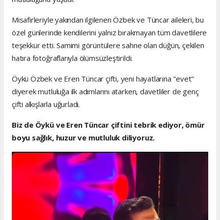
Misafirleriyle yakından ilgilenen Özbek ve Tüncar aileleri, bu
özel günlerinde kendilerini yalnız bırakmayan tüm davetlilere
teşekkür etti. Samimi görüntülere sahne olan düğün, çekilen
hatıra fotoğraflarıyla ölümsüzleştirildi.
Öykü Özbek ve Eren Tüncar çifti, yeni hayatlarına "evet"
diyerek mutluluğa ilk adımlarını atarken, davetliler de genç
çifti alkışlarla uğurladı.
Biz de Öykü ve Eren Tüncar çiftini tebrik ediyor, ömür
boyu sağlık, huzur ve mutluluk diliyoruz.