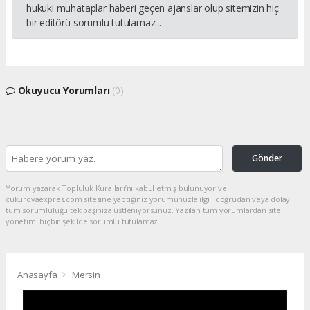
hukuki muhataplar haberi geçen ajanslar olup sitemizin hiç
bir editörü sorumlu tutulamaz...
Okuyucu Yorumları
(0)
Gönder
Yorum yazarak Topluluk Kuralları’nı kabul etmiş bulunuyor ve
cukurovaexpres.com sitesine yaptığınız yorumunuzla ilgili doğrudan veya dolaylı
tüm sorumluluğu tek başınıza üstleniyorsunuz. Yazılan tüm yorumlardan site
yönetimi hiçbir şekilde sorumlu tutulamaz.
Anasayfa
Mersin