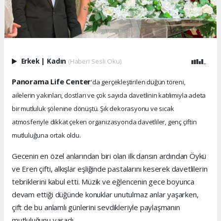
Erkek
|
Kadın
(Haberi Sesli Oku)
Panorama Life Center
'da gerçekleştirilen düğün töreni,
ailelerin yakınları, dostları ve çok sayıda davetlinin katılımıyla adeta
bir mutluluk şölenine dönüştü. Şık dekorasyonu ve sıcak
atmosferiyle dikkat çeken organizasyonda davetliler, genç çiftin
mutluluğuna ortak oldu.
Gecenin en özel anlarından biri olan ilk dansın ardından Öykü
ve Eren çifti, alkışlar eşliğinde pastalarını keserek davetlilerin
tebriklerini kabul etti. Müzik ve eğlencenin gece boyunca
devam ettiği düğünde konuklar unutulmaz anlar yaşarken,
çift de bu anlamlı günlerini sevdikleriyle paylaşmanın
mutluluğunu yaşadı.