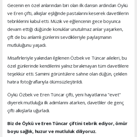
Gecenin en özel anlarından biri olan ilk dansın ardından Öykü
ve Eren çifti, alkışlar eşliğinde pastalarını keserek davetlilerin
tebriklerini kabul etti. Müzik ve eğlencenin gece boyunca
devam ettiği düğünde konuklar unutulmaz anlar yaşarken,
çift de bu anlamlı günlerini sevdikleriyle paylaşmanın
mutluluğunu yaşadı.
Misafirleriyle yakından ilgilenen Özbek ve Tüncar aileleri, bu
özel günlerinde kendilerini yalnız bırakmayan tüm davetlilere
teşekkür etti. Samimi görüntülere sahne olan düğün, çekilen
hatıra fotoğraflarıyla ölümsüzleştirildi.
Öykü Özbek ve Eren Tüncar çifti, yeni hayatlarına "evet"
diyerek mutluluğa ilk adımlarını atarken, davetliler de genç
çifti alkışlarla uğurladı.
Biz de Öykü ve Eren Tüncar çiftini tebrik ediyor, ömür
boyu sağlık, huzur ve mutluluk diliyoruz.