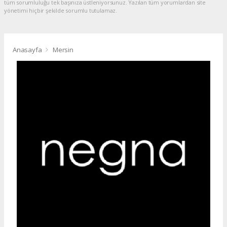
tüm sorumluluğu tek başınıza üstleniyorsunuz. Yazılan tüm yorumlardan site
yönetimi hiçbir şekilde sorumlu tutulamaz.
Anasayfa
Mersin