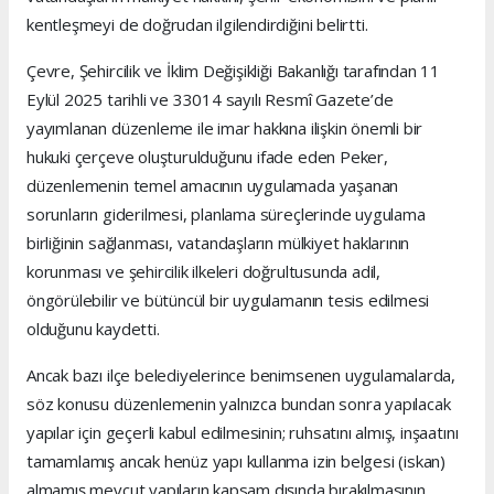
kentleşmeyi de doğrudan ilgilendirdiğini belirtti.
Çevre, Şehircilik ve İklim Değişikliği Bakanlığı tarafından 11
Eylül 2025 tarihli ve 33014 sayılı Resmî Gazete’de
yayımlanan düzenleme ile imar hakkına ilişkin önemli bir
hukuki çerçeve oluşturulduğunu ifade eden Peker,
düzenlemenin temel amacının uygulamada yaşanan
sorunların giderilmesi, planlama süreçlerinde uygulama
birliğinin sağlanması, vatandaşların mülkiyet haklarının
korunması ve şehircilik ilkeleri doğrultusunda adil,
öngörülebilir ve bütüncül bir uygulamanın tesis edilmesi
olduğunu kaydetti.
Ancak bazı ilçe belediyelerince benimsenen uygulamalarda,
söz konusu düzenlemenin yalnızca bundan sonra yapılacak
yapılar için geçerli kabul edilmesinin; ruhsatını almış, inşaatını
tamamlamış ancak henüz yapı kullanma izin belgesi (iskan)
almamış mevcut yapıların kapsam dışında bırakılmasının,