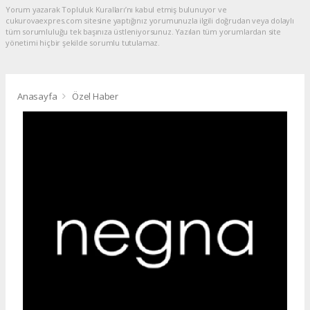
Yorum yazarak Topluluk Kuralları’nı kabul etmiş bulunuyor ve
cukurovaexpres.com sitesine yaptığınız yorumunuzla ilgili doğrudan veya dolaylı
tüm sorumluluğu tek başınıza üstleniyorsunuz. Yazılan tüm yorumlardan site
yönetimi hiçbir şekilde sorumlu tutulamaz.
Anasayfa
Özel Haber