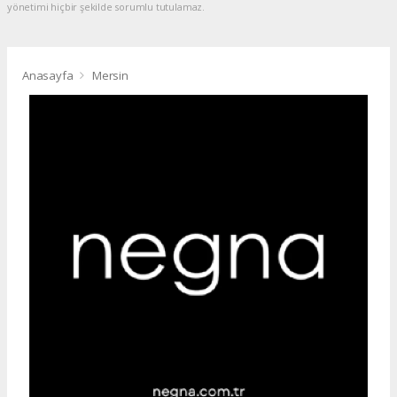
yönetimi hiçbir şekilde sorumlu tutulamaz.
Anasayfa
Mersin