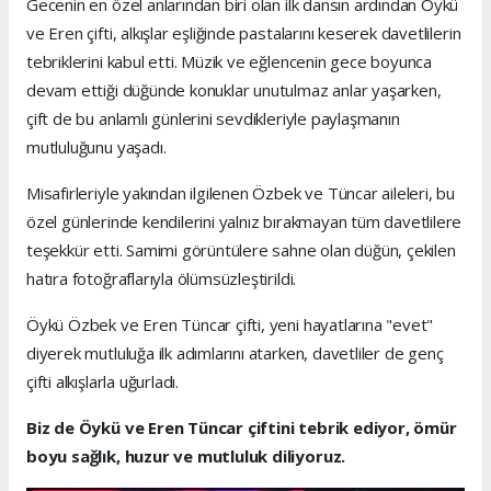
Gecenin en özel anlarından biri olan ilk dansın ardından Öykü
ve Eren çifti, alkışlar eşliğinde pastalarını keserek davetlilerin
tebriklerini kabul etti. Müzik ve eğlencenin gece boyunca
devam ettiği düğünde konuklar unutulmaz anlar yaşarken,
çift de bu anlamlı günlerini sevdikleriyle paylaşmanın
mutluluğunu yaşadı.
Misafirleriyle yakından ilgilenen Özbek ve Tüncar aileleri, bu
özel günlerinde kendilerini yalnız bırakmayan tüm davetlilere
teşekkür etti. Samimi görüntülere sahne olan düğün, çekilen
hatıra fotoğraflarıyla ölümsüzleştirildi.
Öykü Özbek ve Eren Tüncar çifti, yeni hayatlarına "evet"
diyerek mutluluğa ilk adımlarını atarken, davetliler de genç
çifti alkışlarla uğurladı.
Biz de Öykü ve Eren Tüncar çiftini tebrik ediyor, ömür
boyu sağlık, huzur ve mutluluk diliyoruz.