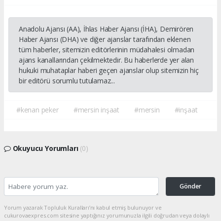
Anadolu Ajansı (AA), İhlas Haber Ajansı (İHA), Demirören
Haber Ajansı (DHA) ve diğer ajanslar tarafından eklenen
tüm haberler, sitemizin editörlerinin müdahalesi olmadan
ajans kanallarından çekilmektedir. Bu haberlerde yer alan
hukuki muhataplar haberi geçen ajanslar olup sitemizin hiç
bir editörü sorumlu tutulamaz...
#kenan peker
#mersin inşaat
#mersin
#inşaat
Okuyucu Yorumları
(0)
Gönder
Yorum yazarak Topluluk Kuralları’nı kabul etmiş bulunuyor ve
cukurovaexpres.com sitesine yaptığınız yorumunuzla ilgili doğrudan veya dolaylı