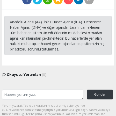
Anadolu Ajansı (AA), İhlas Haber Ajansı (İHA), Demirören
Haber Ajansı (DHA) ve diğer ajanslar tarafından eklenen
tüm haberler, sitemizin editörlerinin müdahalesi olmadan
ajans kanallarından çekilmektedir. Bu haberlerde yer alan
hukuki muhataplar haberi geçen ajanslar olup sitemizin hiç
bir editörü sorumlu tutulamaz...
Okuyucu Yorumları
(0)
Gönder
Yorum yazarak Topluluk Kuralları’nı kabul etmiş bulunuyor ve
cukurovaexpres.com sitesine yaptığınız yorumunuzla ilgili doğrudan veya dolaylı
tüm sorumluluğu tek başınıza üstleniyorsunuz. Yazılan tüm yorumlardan site