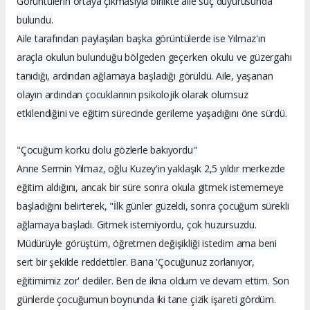
Görüntülerin ortaya çıkmasıyla birlikte aile suç duyurusunda
bulundu.
Aile tarafından paylaşılan başka görüntülerde ise Yılmaz'ın
araçla okulun bulunduğu bölgeden geçerken okulu ve güzergahı
tanıdığı, ardından ağlamaya başladığı görüldü. Aile, yaşanan
olayın ardından çocuklarının psikolojik olarak olumsuz
etkilendiğini ve eğitim sürecinde gerileme yaşadığını öne sürdü.
"Çocuğum korku dolu gözlerle bakıyordu"
Anne Sermin Yılmaz, oğlu Kuzey'in yaklaşık 2,5 yıldır merkezde
eğitim aldığını, ancak bir süre sonra okula gitmek istememeye
başladığını belirterek, "İlk günler güzeldi, sonra çocuğum sürekli
ağlamaya başladı. Gitmek istemiyordu, çok huzursuzdu.
Müdürüyle görüştüm, öğretmen değişikliği istedim ama beni
sert bir şekilde reddettiler. Bana 'Çocuğunuz zorlanıyor,
eğitimimiz zor' dediler. Ben de ikna oldum ve devam ettim. Son
günlerde çocuğumun boynunda iki tane çizik işareti gördüm.