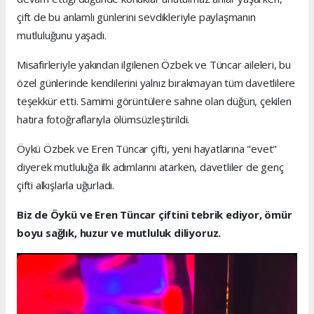
çift de bu anlamlı günlerini sevdikleriyle paylaşmanın
mutluluğunu yaşadı.
Misafirleriyle yakından ilgilenen Özbek ve Tüncar aileleri, bu
özel günlerinde kendilerini yalnız bırakmayan tüm davetlilere
teşekkür etti. Samimi görüntülere sahne olan düğün, çekilen
hatıra fotoğraflarıyla ölümsüzleştirildi.
Öykü Özbek ve Eren Tüncar çifti, yeni hayatlarına "evet"
diyerek mutluluğa ilk adımlarını atarken, davetliler de genç
çifti alkışlarla uğurladı.
Biz de Öykü ve Eren Tüncar çiftini tebrik ediyor, ömür
boyu sağlık, huzur ve mutluluk diliyoruz.