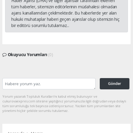
Haber Ajansı (DHA) ve diğer ajanslar tarafından eklenen
tüm haberler, sitemizin editörlerinin müdahalesi olmadan
ajans kanallarından çekilmektedir. Bu haberlerde yer alan
hukuki muhataplar haberi geçen ajanslar olup sitemizin hiç
bir editörü sorumlu tutulamaz...
Okuyucu Yorumları
(0)
Gönder
Yorum yazarak Topluluk Kuralları’nı kabul etmiş bulunuyor ve
cukurovaexpres.com sitesine yaptığınız yorumunuzla ilgili doğrudan veya dolaylı
tüm sorumluluğu tek başınıza üstleniyorsunuz. Yazılan tüm yorumlardan site
yönetimi hiçbir şekilde sorumlu tutulamaz.