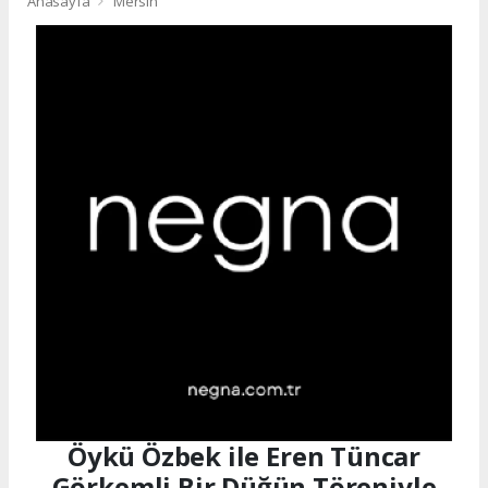
Anasayfa
Mersin
Öykü Özbek ile Eren Tüncar
Görkemli Bir Düğün Töreniyle