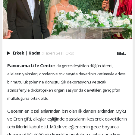
Erkek
|
Kadın
(Haberi Sesli Oku)
Panorama Life Center
'da gerçekleştirilen düğün töreni,
ailelerin yakınları, dostları ve çok sayıda davetlinin katılımıyla adeta
bir mutluluk şölenine dönüştü. Şık dekorasyonu ve sıcak
atmosferiyle dikkat çeken organizasyonda davetliler, genç çiftin
mutluluğuna ortak oldu.
Gecenin en özel anlarından biri olan ilk dansın ardından Öykü
ve Eren çifti, alkışlar eşliğinde pastalarını keserek davetlilerin
tebriklerini kabul etti. Müzik ve eğlencenin gece boyunca
devam ettiği düğünde konuklar unutulmaz anlar yaşarken,