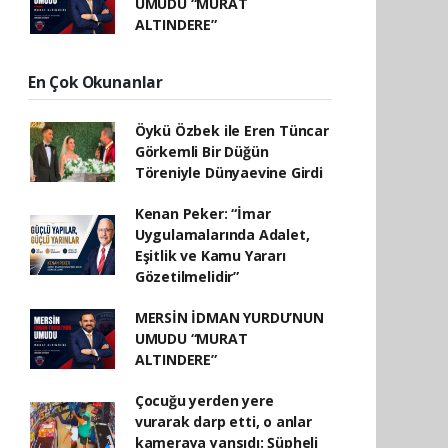
UMUDU “MURAT
ALTINDERE”
En Çok Okunanlar
Öykü Özbek ile Eren Tüncar
Görkemli Bir Düğün
Töreniyle Dünyaevine Girdi
Kenan Peker: “İmar
Uygulamalarında Adalet,
Eşitlik ve Kamu Yararı
Gözetilmelidir”
MERSİN İDMAN YURDU’NUN
UMUDU “MURAT
ALTINDERE”
Çocuğu yerden yere
vurarak darp etti, o anlar
kameraya yansıdı: Şüpheli