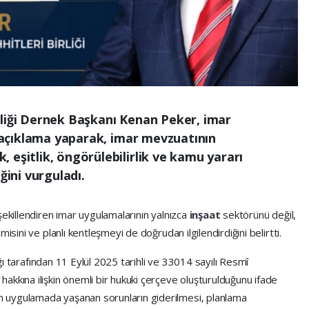
rliği Dernek Başkanı Kenan Peker, imar
ir açıklama yaparak, imar mevzuatının
 eşitlik, öngörülebilirlik ve kamu yararı
ğini vurguladı.
şekillendiren imar uygulamalarının yalnızca
inşaat
sektörünü değil,
isini ve planlı kentleşmeyi de doğrudan ilgilendirdiğini belirtti.
lığı tarafından 11 Eylül 2025 tarihli ve 33014 sayılı Resmî
akkına ilişkin önemli bir hukuki çerçeve oluşturulduğunu ifade
 uygulamada yaşanan sorunların giderilmesi, planlama