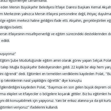
 arazi eğitimleriyle tamamlandı.
t eden Mersin Büyükşehir Belediyesi İtfaiye Dairesi Başkanı Kemal Akşa
erkezinin yalnızca Mersin itfaiyesi personeline değil, ihtiyaç duyulması 
bölge eğitim merkezi haline geldiğini ifade etti. Akşahin, gerçekleştirilen 
diğini belirtti.
sin itfaiyesinin misafirperverliği ve eğitim sürecindeki desteklerinden d
edildi.
onuşuyoruz"
Eğitim Şube Müdürlüğünde eğitim amiri olarak görev yapan Selçuk Polat, far
talep Muğla Büyükşehir Belediyesinden geldi. 22 kişilik bir ekip hem yan
erini öğrendi" dedi. Eğitimleri en temelden verdiklerini kaydeden Polat, "
tekniklerinin nasıl yapıldığını öğrettik" diye konuştu.
yi ilgilendirdiğini kaydeden Polat, "Başımıza en son gelen büyük deprem
 ekipleri ve itfaiyeciler o bölgelere koşarak gittiler. Biz bu eğitimleri
li konuşabilmek için yapıyoruz. Yani bir enkaz alanına ya da ipli kurtar
imleri veriyoruz" ifadelerini kullandı.