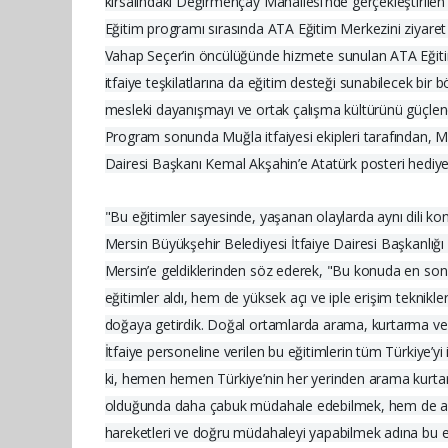
kırsalındaki Değirmençay Mahallesi’nde gerçekleştirilen
Eğitim programı sırasında ATA Eğitim Merkezini ziyare
Vahap Seçer’in öncülüğünde hizmete sunulan ATA Eğitim M
itfaiye teşkilatlarına da eğitim desteği sunabilecek bir 
mesleki dayanışmayı ve ortak çalışma kültürünü güçlendir
Program sonunda Muğla itfaiyesi ekipleri tarafından, Mer
Dairesi Başkanı Kemal Akşahin’e Atatürk posteri hediye 
"Bu eğitimler sayesinde, yaşanan olaylarda aynı dili k
Mersin Büyükşehir Belediyesi İtfaiye Dairesi Başkanlığı 
Mersin’e geldiklerinden söz ederek, "Bu konuda en son 
eğitimler aldı, hem de yüksek açı ve iple erişim teknikl
doğaya getirdik. Doğal ortamlarda arama, kurtarma ve ip 
İtfaiye personeline verilen bu eğitimlerin tüm Türkiye’
ki, hemen hemen Türkiye’nin her yerinden arama kurtarma
olduğunda daha çabuk müdahale edebilmek, hem de aynı di
hareketleri ve doğru müdahaleyi yapabilmek adına bu eğit