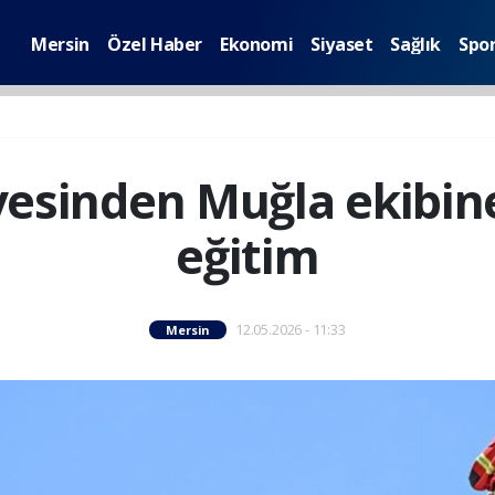
Mersin
Özel Haber
Ekonomi
Siyaset
Sağlık
Spo
iyesinden Muğla ekibin
eğitim
12.05.2026 - 11:33
Mersin