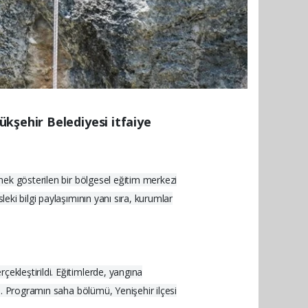
kşehir Belediyesi itfaiye
rnek gösterilen bir bölgesel eğitim merkezi
eki bilgi paylaşımının yanı sıra, kurumlar
ekleştirildi. Eğitimlerde, yangına
dı. Programın saha bölümü, Yenişehir ilçesi