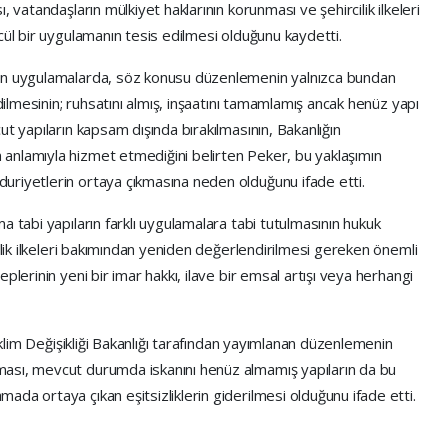
 vatandaşların mülkiyet haklarının korunması ve şehircilik ilkeleri
cül bir uygulamanın tesis edilmesi olduğunu kaydetti.
nen uygulamalarda, söz konusu düzenlemenin yalnızca bundan
edilmesinin; ruhsatını almış, inşaatını tamamlamış ancak henüz yapı
t yapıların kapsam dışında bırakılmasının, Bakanlığın
anlamıyla hizmet etmediğini belirten Peker, bu yaklaşımın
uriyetlerin ortaya çıkmasına neden olduğunu ifade etti.
a tabi yapıların farklı uygulamalara tabi tutulmasının hukuk
nlik ilkeleri bakımından yeniden değerlendirilmesi gereken önemli
plerinin yeni bir imar hakkı, ilave bir emsal artışı veya herhangi
 İklim Değişikliği Bakanlığı tarafından yayımlanan düzenlemenin
ası, mevcut durumda iskanını henüz almamış yapıların da bu
da ortaya çıkan eşitsizliklerin giderilmesi olduğunu ifade etti.