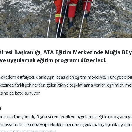
airesi Başkanlığı, ATA Eğitim Merkezinde Muğla Büyü
 ve uygulamalı eğitim programı düzenledi.
 akademik itfaiyecilik anlayışını esas alan eğitim modeliyle, Türkiye’de ö
nde farklı şehirlerden gelen itfaiye teşkilatlarına verilen eğitimler, mesl
sine de katkı sunuyor.
di
ersoneline yönelik, 5 gün süren teorik ve uygulamalı eğitim programı gerç
rdinasyonu ve ileri düzey ip teknikleri üzerine uygulamalı çalışmalar yapıl