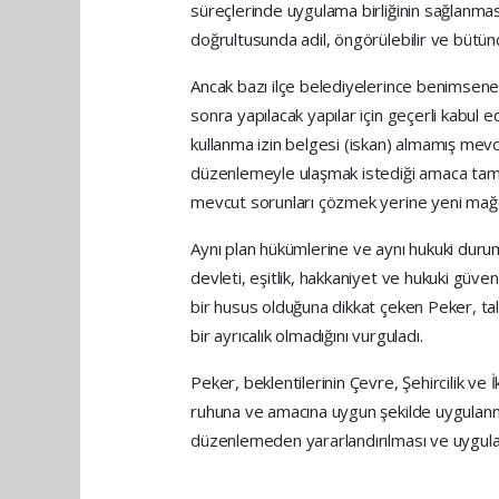
süreçlerinde uygulama birliğinin sağlanması,
doğrultusunda adil, öngörülebilir ve bütün
Ancak bazı ilçe belediyelerince benimse
sonra yapılacak yapılar için geçerli kabul 
kullanma izin belgesi (iskan) almamış mevcu
düzenlemeyle ulaşmak istediği amaca tam 
mevcut sorunları çözmek yerine yeni mağd
Aynı plan hükümlerine ve aynı hukuki durum
devleti, eşitlik, hakkaniyet ve hukuki güve
bir husus olduğuna dikkat çeken Peker, tale
bir ayrıcalık olmadığını vurguladı.
Peker, beklentilerinin Çevre, Şehircilik ve
ruhuna ve amacına uygun şekilde uygulanm
düzenlemeden yararlandırılması ve uygulama