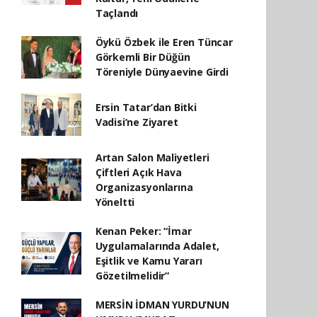
Taçlandı
Öykü Özbek ile Eren Tüncar
Görkemli Bir Düğün
Töreniyle Dünyaevine Girdi
Ersin Tatar’dan Bitki
Vadisi’ne Ziyaret
Artan Salon Maliyetleri
Çiftleri Açık Hava
Organizasyonlarına
Yöneltti
Kenan Peker: “İmar
Uygulamalarında Adalet,
Eşitlik ve Kamu Yararı
Gözetilmelidir”
MERSİN İDMAN YURDU’NUN