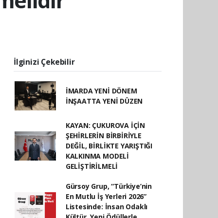
melidir”
İlginizi Çekebilir
İMARDA YENİ DÖNEM
İNŞAATTA YENİ DÜZEN
KAYAN: ÇUKUROVA İÇİN
ŞEHİRLERİN BİRBİRİYLE
DEĞİL, BİRLİKTE YARIŞTIĞI
KALKINMA MODELİ
GELİŞTİRİLMELİ
Gürsoy Grup, “Türkiye’nin
En Mutlu İş Yerleri 2026”
Listesinde: İnsan Odaklı
Kültür, Yeni Ödüllerle