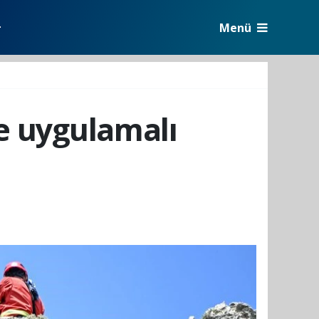
Menü
r
e uygulamalı