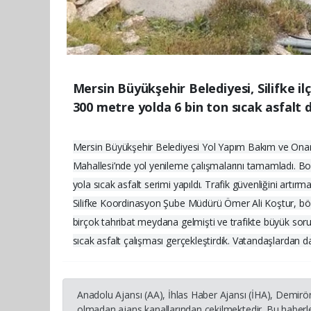
Mersin Büyükşehir Belediyesi, Silifke il
300 metre yolda 6 bin ton sıcak asfalt
Mersin Büyükşehir Belediyesi Yol Yapım Bakım ve Onarım 
Mahallesi’nde yol yenileme çalışmalarını tamamladı. Bo
yola sıcak asfalt serimi yapıldı. Trafik güvenliğini artırm
Silifke Koordinasyon Şube Müdürü Ömer Ali Koştur, bölge
birçok tahribat meydana gelmişti ve trafikte büyük soru
sıcak asfalt çalışması gerçekleştirdik. Vatandaşlardan d
Anadolu Ajansı (AA), İhlas Haber Ajansı (İHA), Demirö
olmadan ajans kanallarından çekilmektedir. Bu haberle