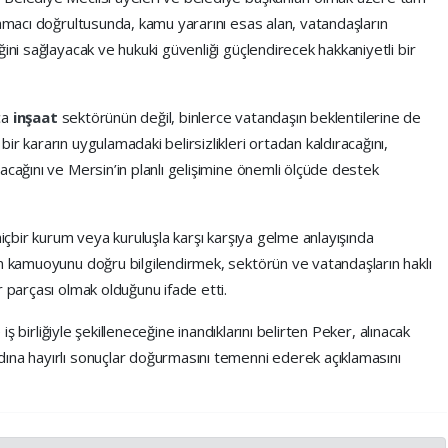
 amacı doğrultusunda, kamu yararını esas alan, vatandaşların
ini sağlayacak ve hukuki güvenliği güçlendirecek hakkaniyetli bir
zca
inşaat
sektörünün değil, binlerce vatandaşın beklentilerine de
r kararın uygulamadaki belirsizlikleri ortadan kaldıracağını,
acağını ve Mersin’in planlı gelişimine önemli ölçüde destek
 hiçbir kurum veya kuruluşla karşı karşıya gelme anlayışında
ın kamuoyunu doğru bilgilendirmek, sektörün ve vatandaşların haklı
r parçası olmak olduğunu ifade etti.
 iş birliğiyle şekilleneceğine inandıklarını belirten Peker, alınacak
ına hayırlı sonuçlar doğurmasını temenni ederek açıklamasını