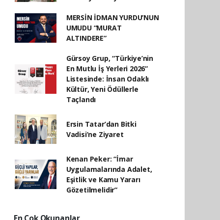
MERSİN İDMAN YURDU’NUN
UMUDU “MURAT
ALTINDERE”
Gürsoy Grup, “Türkiye’nin
En Mutlu İş Yerleri 2026”
Listesinde: İnsan Odaklı
Kültür, Yeni Ödüllerle
Taçlandı
Ersin Tatar’dan Bitki
Vadisi’ne Ziyaret
Kenan Peker: “İmar
Uygulamalarında Adalet,
Eşitlik ve Kamu Yararı
Gözetilmelidir”
En Çok Okunanlar