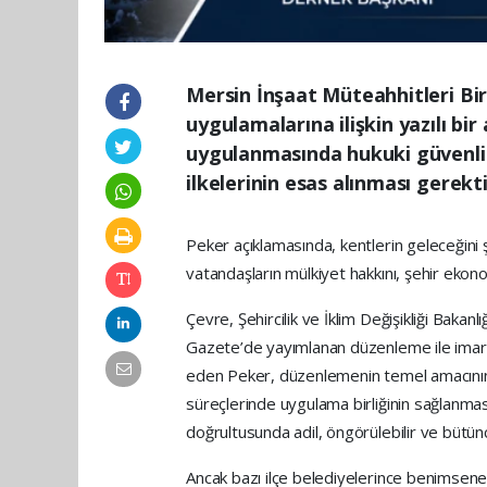
Mersin İnşaat Müteahhitleri Bi
uygulamalarına ilişkin yazılı b
uygulanmasında hukuki güvenlik,
ilkelerinin esas alınması gerekti
Peker açıklamasında, kentlerin geleceğini 
vatandaşların mülkiyet hakkını, şehir ekonom
Çevre, Şehircilik ve İklim Değişikliği Bakan
Gazete’de yayımlanan düzenleme ile imar h
eden Peker, düzenlemenin temel amacının
süreçlerinde uygulama birliğinin sağlanması,
doğrultusunda adil, öngörülebilir ve bütün
Ancak bazı ilçe belediyelerince benimse