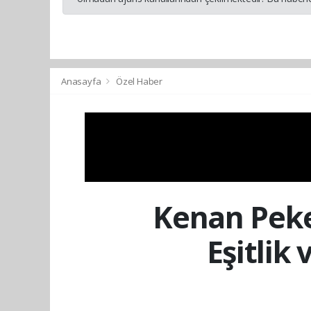
Anasayfa
Özel Haber
Kenan Peke
Eşitlik