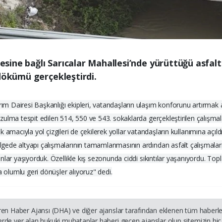
çesine bağlı Sarıcalar Mahallesi’nde yürüttüğü asfal
 dökümü gerçekleştirdi.
Dairesi Başkanlığı ekipleri, vatandaşların ulaşım konforunu artırmak ama
zulma tespit edilen 514, 550 ve 543. sokaklarda gerçekleştirilen çalış
ak amacıyla yol çizgileri de çekilerek yollar vatandaşların kullanımına açıldı
de altyapı çalışmalarının tamamlanmasının ardından asfalt çalışmalarına
nlar yaşıyorduk. Özellikle kış sezonunda ciddi sıkıntılar yaşanıyordu. To
a olumlu geri dönüşler alıyoruz" dedi.
ren Haber Ajansı (DHA) ve diğer ajanslar tarafından eklenen tüm haberler
rde yer alan hukuki muhataplar haberi geçen ajanslar olup sitemizin hiç 