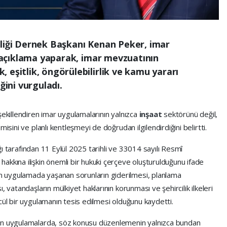
rliği Dernek Başkanı Kenan Peker, imar
ir açıklama yaparak, imar mevzuatının
 eşitlik, öngörülebilirlik ve kamu yararı
ğini vurguladı.
şekillendiren imar uygulamalarının yalnızca
inşaat
sektörünü değil,
isini ve planlı kentleşmeyi de doğrudan ilgilendirdiğini belirtti.
lığı tarafından 11 Eylül 2025 tarihli ve 33014 sayılı Resmî
akkına ilişkin önemli bir hukuki çerçeve oluşturulduğunu ifade
 uygulamada yaşanan sorunların giderilmesi, planlama
 vatandaşların mülkiyet haklarının korunması ve şehircilik ilkeleri
cül bir uygulamanın tesis edilmesi olduğunu kaydetti.
nen uygulamalarda, söz konusu düzenlemenin yalnızca bundan