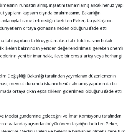
edilmesinin; ruhsatını almış, inşaatını tamamlamış ancak henüz yapı
t yapıların kapsam dışında bırakılmasının, Bakanlığın
anlamıyla hizmet etmediğini belirten Peker, bu yaklaşımın
uriyetlerin ortaya çıkmasına neden olduğunu ifade etti.
a tabi yapıların farklı uygulamalara tabi tutulmasının hukuk
nlik ilkeleri bakımından yeniden değerlendirilmesi gereken önemli
plerinin yeni bir imar hakkı, ilave bir emsal artışı veya herhangi
 İklim Değişikliği Bakanlığı tarafından yayımlanan düzenlemenin
ası, mevcut durumda iskanını henüz almamış yapıların da bu
da ortaya çıkan eşitsizliklerin giderilmesi olduğunu ifade etti.
ye Meclisi gündemine geleceğini ve İmar Komisyonu tarafından
lerce vatandaş açısından büyük önem taşıdığını belirten Peker,
 Belediye Meclisi üyeleri ve belediye başkanları olmak üzere tüm