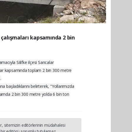
t çalışmaları kapsamında 2 bin
cıyla Silifke ilçesi Sarıcalar
malar kapsamında toplam 2 bin 300 metre
.
 başladıklarını belirterek, "Yollarımızda
plamda 2 bin 300 metre yolda 6 bin ton
, sitemizin editörlerinin müdahalesi
bir editörü sorumlu tutulamaz...