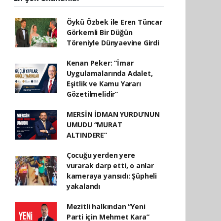
Öykü Özbek ile Eren Tüncar
Görkemli Bir Düğün
Töreniyle Dünyaevine Girdi
Kenan Peker: “İmar
Uygulamalarında Adalet,
Eşitlik ve Kamu Yararı
Gözetilmelidir”
MERSİN İDMAN YURDU’NUN
UMUDU “MURAT
ALTINDERE”
Çocuğu yerden yere
vurarak darp etti, o anlar
kameraya yansıdı: Şüpheli
yakalandı
Mezitli halkından “Yeni
Parti için Mehmet Kara”