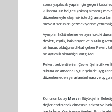
sonra yapılacak yapılar için geçerli kabul 
kullanma izin belgesi (iskan) almamış mevcu
düzenlemeyle ulaşmak istediği amaca tam 
mevcut sorunları çözmek yerine yeni mağd
Aynı plan hükümlerine ve aynı hukuki durum
devleti, eşitlik, hakkaniyet ve hukuki güve
bir husus olduğuna dikkat çeken Peker, tale
bir ayrıcalık olmadığını vurguladı.
Peker, beklentilerinin Çevre, Şehircilik ve
ruhuna ve amacına uygun şekilde uygulanm
düzenlemeden yararlandırılması ve uygulama
Konunun bu ay
Mersin
Büyükşehir Beledi
değerlendirilecek olmasının sektör ve bin
başta İmar Komisyonu üyeleri, Büyükşehir