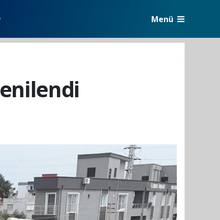
Menü
r
yenilendi