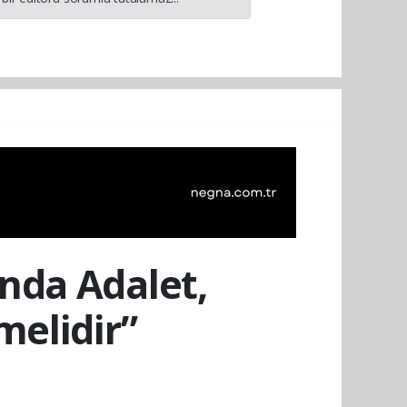
nda Adalet,
melidir”