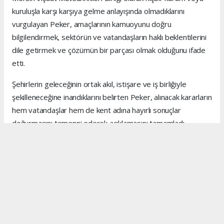
kuruluşla karşı karşıya gelme anlayışında olmadıklarını
vurgulayan Peker, amaçlarının kamuoyunu doğru
bilgilendirmek, sektörün ve vatandaşların haklı beklentilerini
dile getirmek ve çözümün bir parçası olmak olduğunu ifade
etti.
Şehirlerin geleceğinin ortak akıl, istişare ve iş birliğiyle
şekilleneceğine inandıklarını belirten Peker, alınacak kararların
hem vatandaşlar hem de kent adına hayırlı sonuçlar
doğurmasını temenni ederek açıklamasını tamamladı.
Anadolu Ajansı (AA), İhlas Haber Ajansı (İHA), Demirören
Haber Ajansı (DHA) ve diğer ajanslar tarafından eklenen
tüm haberler, sitemizin editörlerinin müdahalesi olmadan