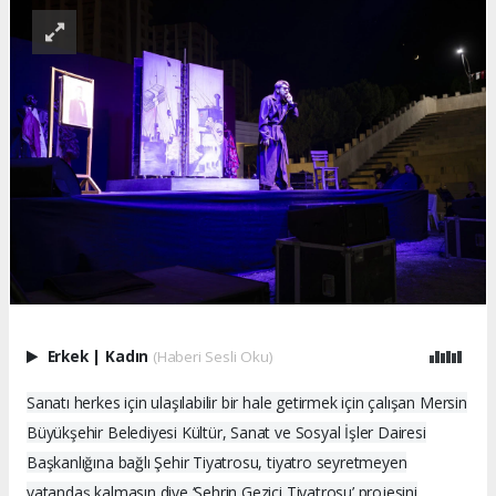
Erkek
|
Kadın
(Haberi Sesli Oku)
Sanatı herkes için ulaşılabilir bir hale getirmek için çalışan Mersin
Büyükşehir Belediyesi Kültür, Sanat ve Sosyal İşler Dairesi
Başkanlığına bağlı Şehir Tiyatrosu, tiyatro seyretmeyen
vatandaş kalmasın diye ‘Şehrin Gezici Tiyatrosu’ projesini