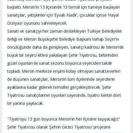
başlattı. Mersin’in 13 ilçesinde 13 temsil için turneye başlayan
sanatçılar, yetişkinler için ‘Eyvah Nadir’, çocuklar içinse ‘Hayal
Dünyası’ oyununu sahneleyecek.
Sanatı ve sanatçıyı her zaman destekleyen Türkiye Belediyeler
Birliği ve Mersin Büyükşehir Belediye Başkanı Vahap Seçer’in
öncülüğünde daha da genişleyen, sanatçı kadrosu ile Mersin’de
büyük bir seyirci kitlesi yakalayan Şehir Tiyatrosu, birbirinden
güzel oyunları ile sanat sezonu boyunca seyirciden takdir
topladı. Mersin merkeze erişimi kolay olmayan sanatseverleri
de düşünen sanatçılar, Mersin’in tüm ilçelerinde seyircilerin
ayaklarına kadar giderek temsiller gerçekleştirecek. Şehir
Tiyatrosu sanatçılarının oyunları sayesinde, tiyatro kentin dört
bir yanına yayılacak.
"Tiyatroyu 13 gün boyunca Mersin’in her ilçesine taşıyacağız"
Şehir Tiyatrosu olarak ‘Şehrin Gezici Tiyatrosu’ projesine