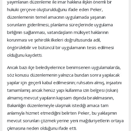
yayımlanan düzenleme ile imar hakkına ilişkin önemli bir
hukuki çerçeve oluşturulduğunu ifade eden Peker,
düzenlemenin temel amacının uygulamada yaşanan
sorunların giderilmesi, planlama süreçlerinde uygulama
birliğinin sağlanması, vatandaşların mülkiyet haklarının
korunması ve şehircilik ilkeleri doğrultusunda adil,
öngörülebilir ve bütüncül bir uygulamanın tesis edilmesi
olduğunu kaydetti.
Ancak bazı ilçe belediyelerince benimsenen uygulamalarda,
söz konusu düzenlemenin yalnızca bundan sonra yapılacak
yapılar için geçerli kabul edilmesinin; ruhsatını almış, inşaatını
tamamlamış ancak henüz yapı kullanma izin belgesi (iskan)
almamış mevcut yapıların kapsam dışında bırakılmasının,
Bakanlığın düzenlemeyle ulaşmak istediği amaca tam
anlamıyla hizmet etmediğini belirten Peker, bu yaklaşımın
mevcut sorunları çözmek yerine yeni mağduriyetlerin ortaya
çıkmasına neden olduğunu ifade etti.