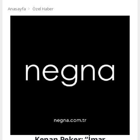
Anasayfa
Özel Haber
Kenan Peker: “İmar