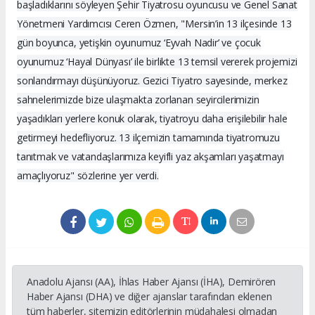
başladıklarını söyleyen Şehir Tiyatrosu oyuncusu ve Genel Sanat
Yönetmeni Yardımcısı Ceren Özmen, "Mersin’in 13 ilçesinde 13
gün boyunca, yetişkin oyunumuz ‘Eyvah Nadir’ ve çocuk
oyunumuz ‘Hayal Dünyası’ ile birlikte 13 temsil vererek projemizi
sonlandırmayı düşünüyoruz. Gezici Tiyatro sayesinde, merkez
sahnelerimizde bize ulaşmakta zorlanan seyircilerimizin
yaşadıkları yerlere konuk olarak, tiyatroyu daha erişilebilir hale
getirmeyi hedefliyoruz. 13 ilçemizin tamamında tiyatromuzu
tanıtmak ve vatandaşlarımıza keyifli yaz akşamları yaşatmayı
amaçlıyoruz" sözlerine yer verdi.
Anadolu Ajansı (AA), İhlas Haber Ajansı (İHA), Demirören
Haber Ajansı (DHA) ve diğer ajanslar tarafından eklenen
tüm haberler, sitemizin editörlerinin müdahalesi olmadan