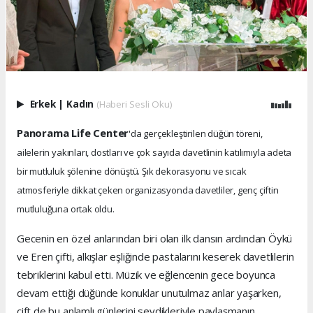
Erkek
|
Kadın
(Haberi Sesli Oku)
Panorama Life Center
'da gerçekleştirilen düğün töreni,
ailelerin yakınları, dostları ve çok sayıda davetlinin katılımıyla adeta
bir mutluluk şölenine dönüştü. Şık dekorasyonu ve sıcak
atmosferiyle dikkat çeken organizasyonda davetliler, genç çiftin
mutluluğuna ortak oldu.
Gecenin en özel anlarından biri olan ilk dansın ardından Öykü
ve Eren çifti, alkışlar eşliğinde pastalarını keserek davetlilerin
tebriklerini kabul etti. Müzik ve eğlencenin gece boyunca
devam ettiği düğünde konuklar unutulmaz anlar yaşarken,
çift de bu anlamlı günlerini sevdikleriyle paylaşmanın