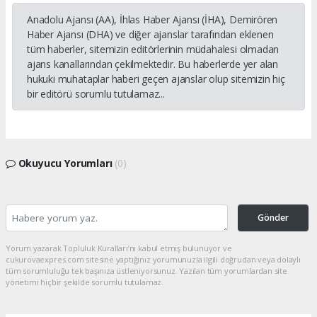
Anadolu Ajansı (AA), İhlas Haber Ajansı (İHA), Demirören
Haber Ajansı (DHA) ve diğer ajanslar tarafından eklenen
tüm haberler, sitemizin editörlerinin müdahalesi olmadan
ajans kanallarından çekilmektedir. Bu haberlerde yer alan
hukuki muhataplar haberi geçen ajanslar olup sitemizin hiç
bir editörü sorumlu tutulamaz...
Okuyucu Yorumları
(0)
Gönder
Yorum yazarak Topluluk Kuralları’nı kabul etmiş bulunuyor ve
cukurovaexpres.com sitesine yaptığınız yorumunuzla ilgili doğrudan veya dolaylı
tüm sorumluluğu tek başınıza üstleniyorsunuz. Yazılan tüm yorumlardan site
yönetimi hiçbir şekilde sorumlu tutulamaz.