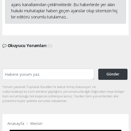
ajans kanallarından çekilmektedir. Bu haberlerde yer alan
hukuki muhataplar haberi geçen ajanslar olup sitemizin hiç
bir editörü sorumlu tutulamaz...
Okuyucu Yorumları
(0)
Gönder
Yorum yazarak Topluluk Kuralları’nı kabul etmiş bulunuyor ve
cukurovaexpres.com sitesine yaptığınız yorumunuzla ilgili doğrudan veya dolaylı
tüm sorumluluğu tek başınıza üstleniyorsunuz. Yazılan tüm yorumlardan site
yönetimi hiçbir şekilde sorumlu tutulamaz.
Anasayfa
Mersin