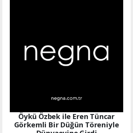
Öykü Özbek ile Eren Tüncar
Görkemli Bir Düğün Töreniyle
Dünyaevine Girdi