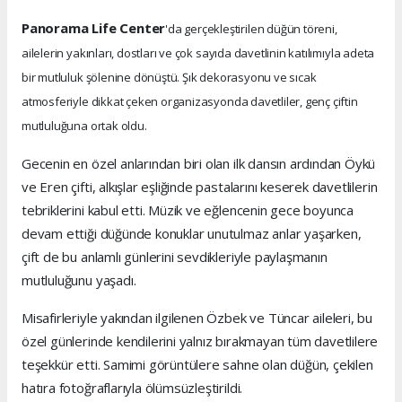
Panorama Life Center
'da gerçekleştirilen düğün töreni,
ailelerin yakınları, dostları ve çok sayıda davetlinin katılımıyla adeta
bir mutluluk şölenine dönüştü. Şık dekorasyonu ve sıcak
atmosferiyle dikkat çeken organizasyonda davetliler, genç çiftin
mutluluğuna ortak oldu.
Gecenin en özel anlarından biri olan ilk dansın ardından Öykü
ve Eren çifti, alkışlar eşliğinde pastalarını keserek davetlilerin
tebriklerini kabul etti. Müzik ve eğlencenin gece boyunca
devam ettiği düğünde konuklar unutulmaz anlar yaşarken,
çift de bu anlamlı günlerini sevdikleriyle paylaşmanın
mutluluğunu yaşadı.
Misafirleriyle yakından ilgilenen Özbek ve Tüncar aileleri, bu
özel günlerinde kendilerini yalnız bırakmayan tüm davetlilere
teşekkür etti. Samimi görüntülere sahne olan düğün, çekilen
hatıra fotoğraflarıyla ölümsüzleştirildi.