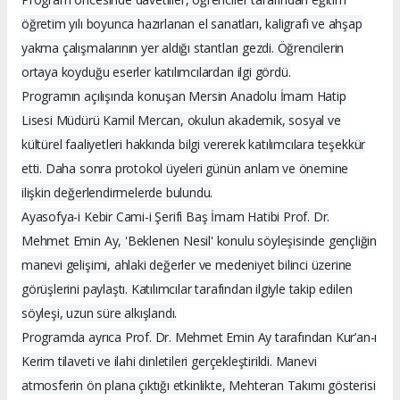
öğretim yılı boyunca hazırlanan el sanatları, kaligrafi ve ahşap
yakma çalışmalarının yer aldığı stantları gezdi. Öğrencilerin
ortaya koyduğu eserler katılımcılardan ilgi gördü.
Programın açılışında konuşan Mersin Anadolu İmam Hatip
Lisesi Müdürü Kamil Mercan, okulun akademik, sosyal ve
kültürel faaliyetleri hakkında bilgi vererek katılımcılara teşekkür
etti. Daha sonra protokol üyeleri günün anlam ve önemine
ilişkin değerlendirmelerde bulundu.
Ayasofya-i Kebir Cami-i Şerifi Baş İmam Hatibi Prof. Dr.
Mehmet Emin Ay, 'Beklenen Nesil' konulu söyleşisinde gençliğin
manevi gelişimi, ahlaki değerler ve medeniyet bilinci üzerine
görüşlerini paylaştı. Katılımcılar tarafından ilgiyle takip edilen
söyleşi, uzun süre alkışlandı.
Programda ayrıca Prof. Dr. Mehmet Emin Ay tarafından Kur’an-ı
Kerim tilaveti ve ilahi dinletileri gerçekleştirildi. Manevi
atmosferin ön plana çıktığı etkinlikte, Mehteran Takımı gösterisi