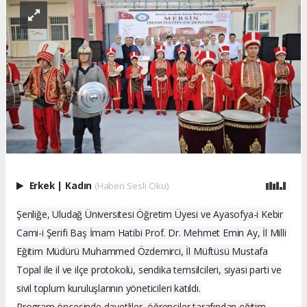
Erkek
|
Kadın
(Haberi Sesli Oku)
Şenliğe, Uludağ Üniversitesi Öğretim Üyesi ve Ayasofya-i Kebir
Cami-i Şerifi Baş İmam Hatibi Prof. Dr. Mehmet Emin Ay, İl Milli
Eğitim Müdürü Muhammed Özdemirci, İl Müftüsü Mustafa
Topal ile il ve ilçe protokolü, sendika temsilcileri, siyasi parti ve
sivil toplum kuruluşlarının yöneticileri katıldı.
Program öncesinde davetliler, öğrenciler tarafından eğitim