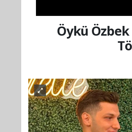
Öykü Özbek 
Tö