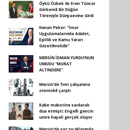
Öykü Özbek ile Eren Tüncar
Görkemli Bir Düğün
Töreniyle Dünyaevine Girdi
Kenan Peker: “İmar
Uygulamalarında Adalet,
Eşitlik ve Kamu Yararı
Gözetilmelidir”
MERSİN İDMAN YURDU’NUN
UMUDU “MURAT
ALTINDERE”
Mersin'de fırın çalışanına
otomobil çarptı
Kabe maketine sarılarak
dua etmişti: Engelli gencin
umre hayali gerçek oluyor
Mersin'de yaz sıcaklarında