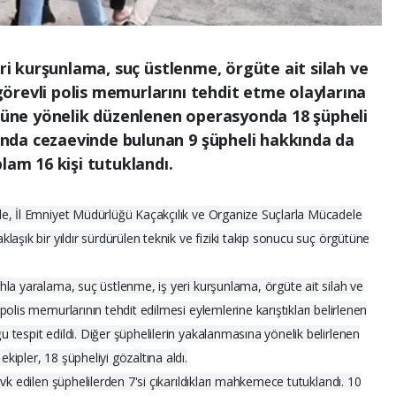
eri kurşunlama, suç üstlenme, örgüte ait silah ve
örevli polis memurlarını tehdit etme olaylarına
ütüne yönelik düzenlenen operasyonda 18 şüpheli
nda cezaevinde bulunan 9 şüpheli hakkında da
lam 16 kişi tutuklandı.
e, İl Emniyet Müdürlüğü Kaçakçılık ve Organize Suçlarla Mücadele
aşık bir yıldır sürdürülen teknik ve fiziki takip sonucu suç örgütüne
la yaralama, suç üstlenme, iş yeri kurşunlama, örgüte ait silah ve
olis memurlarının tehdit edilmesi eylemlerine karıştıkları belirlenen
tespit edildi. Diğer şüphelilerin yakalanmasına yönelik belirlenen
ipler, 18 şüpheliyi gözaltına aldı.
vk edilen şüphelilerden 7'si çıkarıldıkları mahkemece tutuklandı. 10