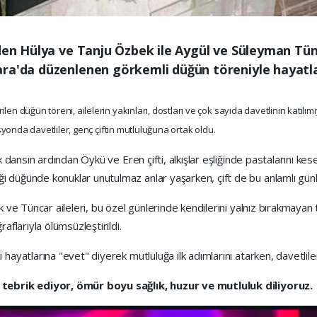
nden Hülya ve Tanju Özbek ile Aygül ve Süleyman Tünc
ra'da düzenlenen görkemli düğün töreniyle hayatları
rilen düğün töreni, ailelerin yakınları, dostları ve çok sayıda davetlinin katı
yonda davetliler, genç çiftin mutluluğuna ortak oldu.
k dansın ardından Öykü ve Eren çifti, alkışlar eşliğinde pastalarını kese
 düğünde konuklar unutulmaz anlar yaşarken, çift de bu anlamlı günle
k ve Tüncar aileleri, bu özel günlerinde kendilerini yalnız bırakmaya
aflarıyla ölümsüzleştirildi.
ayatlarına "evet" diyerek mutluluğa ilk adımlarını atarken, davetliler d
 tebrik ediyor, ömür boyu sağlık, huzur ve mutluluk diliyoruz.