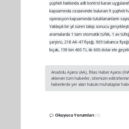
şüpheli hakkında adli kontrol kararı uygulanır
kapsamında cezaevinde bulunan 9 şüpheli ha
operasyon kapsamında tutuklananların sayısı
Yaklaşık bir yıl süren takip sonucu gerçekleşt
aramalarda 1 tam otomatik tüfek, 1 av tüfeği
şarjörü, 218 AK-47 fişeği, 905 tabanca fişeği
bıçak, 159 bin 400 TL ile 600 dolar ele geçirild
Anadolu Ajansı (AA), İhlas Haber Ajansı (İ
eklenen tüm haberler, sitemizin editörleri
haberlerde yer alan hukuki muhataplar haber
Okuyucu Yorumları
(0)