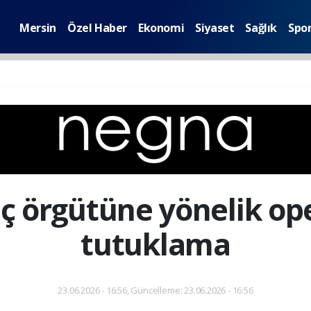
Mersin
Özel Haber
Ekonomi
Siyaset
Sağlık
Spo
ç örgütüne yönelik o
tutuklama
23.06.2026 - 16:56, Güncelleme: 23.06.2026 - 16:56