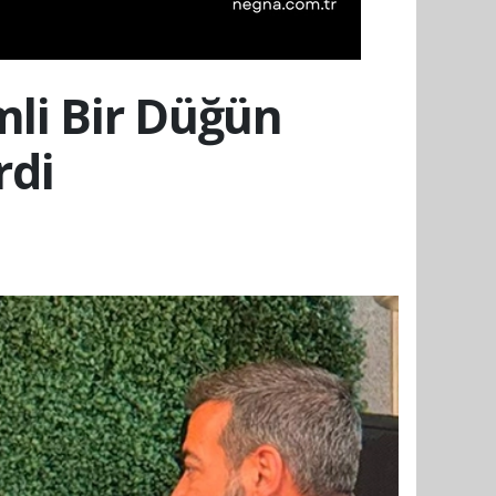
li Bir Düğün
rdi