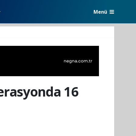
Menü
r
perasyonda 16