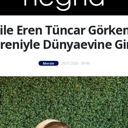
ile Eren Tüncar Görkem
reniyle Dünyaevine Gi
28.07.2026 - 09:48
Mersin