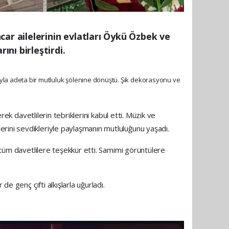
ar ailelerinin evlatları Öykü Özbek ve
nı birleştirdi.
lımıyla adeta bir mutluluk şölenine dönüştü. Şık dekorasyonu ve
rek davetlilerin tebriklerini kabul etti. Müzik ve
rini sevdikleriyle paylaşmanın mutluluğunu yaşadı.
n tüm davetlilere teşekkür etti. Samimi görüntülere
e genç çifti alkışlarla uğurladı.