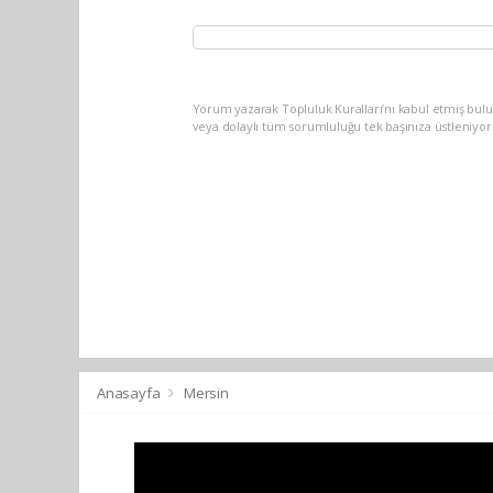
Yorum yazarak Topluluk Kuralları’nı kabul etmiş bul
veya dolaylı tüm sorumluluğu tek başınıza üstleniyo
Anasayfa
Mersin