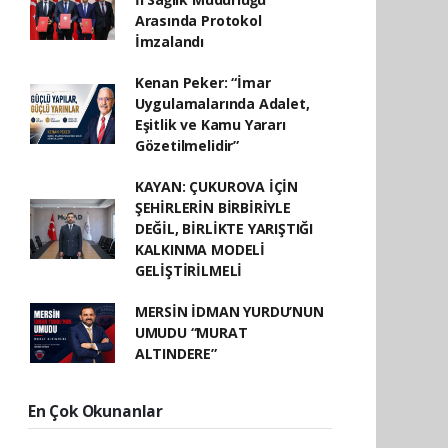
Arasında Protokol
İmzalandı
Kenan Peker: “İmar
Uygulamalarında Adalet,
Eşitlik ve Kamu Yararı
Gözetilmelidir”
KAYAN: ÇUKUROVA İÇİN
ŞEHİRLERİN BİRBİRİYLE
DEĞİL, BİRLİKTE YARIŞTIĞI
KALKINMA MODELİ
GELİŞTİRİLMELİ
MERSİN İDMAN YURDU’NUN
UMUDU “MURAT
ALTINDERE”
En Çok Okunanlar