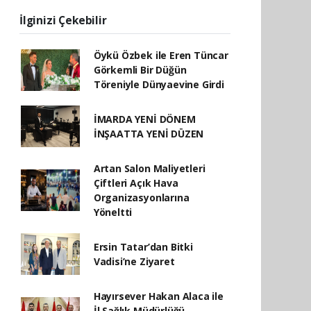
İlginizi Çekebilir
Öykü Özbek ile Eren Tüncar
Görkemli Bir Düğün
Töreniyle Dünyaevine Girdi
İMARDA YENİ DÖNEM
İNŞAATTA YENİ DÜZEN
Artan Salon Maliyetleri
Çiftleri Açık Hava
Organizasyonlarına
Yöneltti
Ersin Tatar’dan Bitki
Vadisi’ne Ziyaret
Hayırsever Hakan Alaca ile
İl Sağlık Müdürlüğü