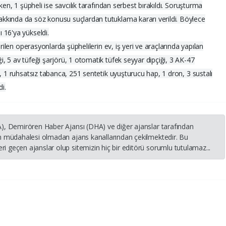
ken, 1 şüpheli ise savcılık tarafından serbest bırakıldı. Soruşturma
kkında da söz konusu suçlardan tutuklama kararı verildi. Böylece
 16'ya yükseldi.
irilen operasyonlarda şüphelilerin ev, iş yeri ve araçlarında yapılan
, 5 av tüfeği şarjörü, 1 otomatik tüfek seyyar dipçiği, 3 AK-47
, 1 ruhsatsız tabanca, 251 sentetik uyuşturucu hap, 1 dron, 3 sustalı
i.
HA), Demirören Haber Ajansı (DHA) ve diğer ajanslar tarafından
nin müdahalesi olmadan ajans kanallarından çekilmektedir. Bu
i geçen ajanslar olup sitemizin hiç bir editörü sorumlu tutulamaz...