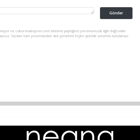
Gönder
unuyor ve cukurovaexpres.com sitesine yaptığınız yorumunuzla ilgili doğrudan
rsunuz. Yazılan tüm yorumlardan site yönetimi hiçbir şekilde sorumlu tutulamaz.