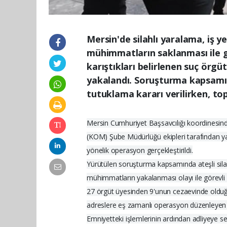
Mersin'de silahlı yaralama, iş y
mühimmatların saklanması ile g
karıştıkları belirlenen suç örg
yakalandı. Soruşturma kapsamı
tutuklama kararı verilirken, top
Mersin Cumhuriyet Başsavcılığı koordinesind
(KOM) Şube Müdürlüğü ekipleri tarafından yakl
yönelik operasyon gerçekleştirildi.
Yürütülen soruşturma kapsamında ateşli silah
mühimmatların yakalanması olayı ile görevli p
27 örgüt üyesinden 9'unun cezaevinde olduğu 
adreslere eş zamanlı operasyon düzenleyen ek
Emniyetteki işlemlerinin ardından adliyeye se