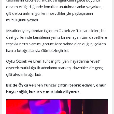
tebriklerini kabul etti. Müzik ve eğlencenin gece boyunca
devam ettiği düğünde konuklar unutulmaz anlar yaşarken,
çift de bu anlamlı günlerini sevdikleriyle paylaşmanın
mutluluğunu yaşadı.
Misafirleriyle yakından ilgilenen Özbek ve Tüncar aileleri, bu
özel günlerinde kendilerini yalnız bırakmayan tüm davetlilere
teşekkür etti. Samimi görüntülere sahne olan düğün, çekilen
hatıra fotoğraflarıyla ölümsüzleştirildi.
Öykü Özbek ve Eren Tüncar çifti, yeni hayatlarına "evet"
diyerek mutluluğa ilk adımlarını atarken, davetliler de genç
çifti alkışlarla uğurladı.
Biz de Öykü ve Eren Tüncar çiftini tebrik ediyor, ömür
boyu sağlık, huzur ve mutluluk diliyoruz.