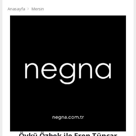
Anasayfa
Mersin
Öykü Özbek ile Eren Tüncar