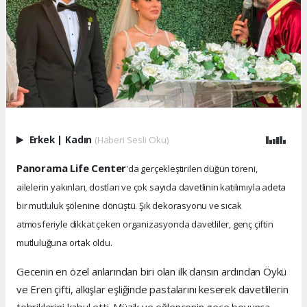
Erkek
|
Kadın
(Haberi Sesli Oku)
Panorama Life Center
'da gerçekleştirilen düğün töreni,
ailelerin yakınları, dostları ve çok sayıda davetlinin katılımıyla adeta
bir mutluluk şölenine dönüştü. Şık dekorasyonu ve sıcak
atmosferiyle dikkat çeken organizasyonda davetliler, genç çiftin
mutluluğuna ortak oldu.
Gecenin en özel anlarından biri olan ilk dansın ardından Öykü
ve Eren çifti, alkışlar eşliğinde pastalarını keserek davetlilerin