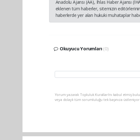
Anadolu Ajansı (AA), İhlas Haber Ajansı (İ
eklenen tüm haberler, sitemizin editörleri
haberlerde yer alan hukuki muhataplar haber
Okuyucu Yorumları
(0)
Yorum yazarak Topluluk Kuralları’nı kabul etmiş bul
veya dolaylı tüm sorumluluğu tek başınıza üstleniyo