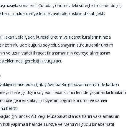
onuşmasıyla sona erdi. Çufadar, önümüzdeki süreçte faizlerde düşüş
ve ham madde maliyetleri ile zayıf talep riskine dikkat çekti.
kan Sefa Çakır, küresel üretim ve ticaret kurallarının hızla
 bir zorunluluk olduğunu söyledi. Sanayinin sürdürülebilir üretim
ının ve uzun vadeli ihracat finansmanının devreye alınmasının
steklenmesi gerektiğini vurguladı.
"
ldiğini ifade eden Çakır, Avrupa Birliği pazarına erişimde karbon
rleyici hale geldiğini söyledi. Tedarik zincirlerinde yaşanan kırılmaların
unu dile getiren Çakır, Türkiye'nin coğrafi konumu ve sanayi
u belirtti.
aşladığını ancak AB Yeşil Mutabakat standartlarını yakalamasının
zlı yapılması halinde Türkiye ve Mersin'in güçlü bir alternatif