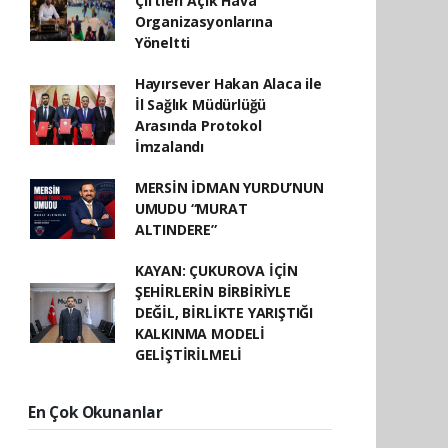
Çiftleri Açık Hava
Organizasyonlarına
Yöneltti
Hayırsever Hakan Alaca ile
İl Sağlık Müdürlüğü
Arasında Protokol
İmzalandı
MERSİN İDMAN YURDU’NUN
UMUDU “MURAT
ALTINDERE”
KAYAN: ÇUKUROVA İÇİN
ŞEHİRLERİN BİRBİRİYLE
DEĞİL, BİRLİKTE YARIŞTIĞI
KALKINMA MODELİ
GELİŞTİRİLMELİ
En Çok Okunanlar