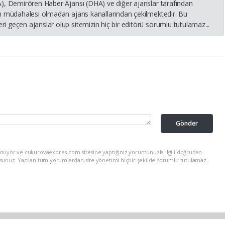
HA), Demirören Haber Ajansı (DHA) ve diğer ajanslar tarafından
nin müdahalesi olmadan ajans kanallarından çekilmektedir. Bu
i geçen ajanslar olup sitemizin hiç bir editörü sorumlu tutulamaz...
Gönder
unuyor ve cukurovaexpres.com sitesine yaptığınız yorumunuzla ilgili doğrudan
rsunuz. Yazılan tüm yorumlardan site yönetimi hiçbir şekilde sorumlu tutulamaz.