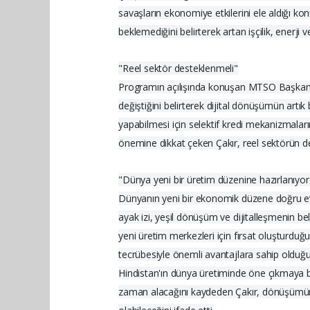
savaşların ekonomiye etkilerini ele aldığı k
beklemediğini belirterek artan işçilik, enerji 
"Reel sektör desteklenmeli"
Programın açılışında konuşan MTSO Başkanı Ha
değiştiğini belirterek dijital dönüşümün artık
yapabilmesi için selektif kredi mekanizmalar
önemine dikkat çeken Çakır, reel sektörün de
"Dünya yeni bir üretim düzenine hazırlanıyor
Dünyanın yeni bir ekonomik düzene doğru evri
ayak izi, yeşil dönüşüm ve dijitalleşmenin beli
yeni üretim merkezleri için fırsat oluşturduğ
tecrübesiyle önemli avantajlara sahip olduğun
Hindistan'ın dünya üretiminde öne çıkmaya b
zaman alacağını kaydeden Çakır, dönüşümün hı