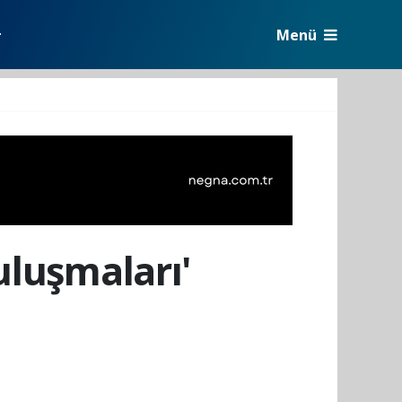
Menü
r
luşmaları'