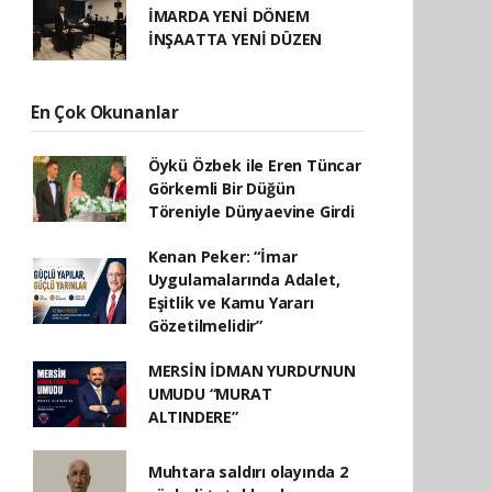
İMARDA YENİ DÖNEM
İNŞAATTA YENİ DÜZEN
En Çok Okunanlar
Öykü Özbek ile Eren Tüncar
Görkemli Bir Düğün
Töreniyle Dünyaevine Girdi
Kenan Peker: “İmar
Uygulamalarında Adalet,
Eşitlik ve Kamu Yararı
Gözetilmelidir”
MERSİN İDMAN YURDU’NUN
UMUDU “MURAT
ALTINDERE”
Muhtara saldırı olayında 2