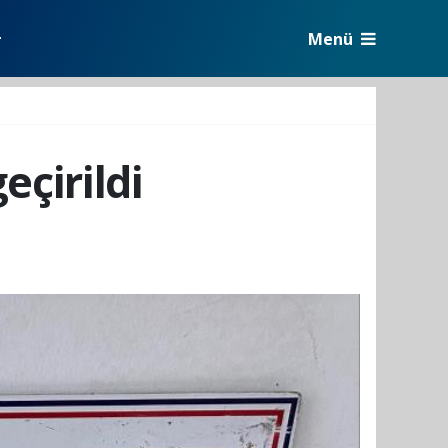
Menü
r
eçirildi