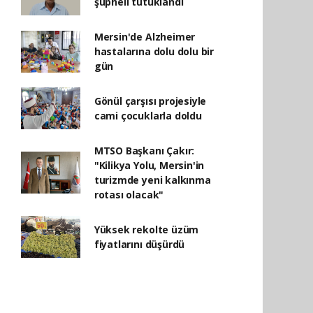
şüpheli tutuklandı
Mersin'de Alzheimer
hastalarına dolu dolu bir
gün
Gönül çarşısı projesiyle
cami çocuklarla doldu
MTSO Başkanı Çakır:
"Kilikya Yolu, Mersin'in
turizmde yeni kalkınma
rotası olacak"
Yüksek rekolte üzüm
fiyatlarını düşürdü