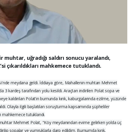
ir muhtar, uğradığı saldırı sonucu yaralandı,
’si çıkarıldıkları mahkemece tutuklandı.
lesi'nde meydana geldi. İddiaya göre, Mahallenin muhtarı Mehmet
3 kardeş tarafından yolu kesildi. Araçtan indirilen Polat sopa ve
aneye kaldırılan Polat’ın burnunda kırık, kaburgalarında ezilme, yüzünde
ldi. Olayla ilgili başlatılan soruşturma kapsamında şüpheliler
ları mahkemece tutuklandı.
n muhtar Mehmet Polat, "Köy meydanından evime gelirken yolda üç
irilip sopalar ve yumruklarla darp edildim. Burnumda kırık,