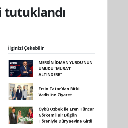
i tutuklandı
İlginizi Çekebilir
MERSİN İDMAN YURDU’NUN
UMUDU “MURAT
ALTINDERE”
Ersin Tatar’dan Bitki
Vadisi’ne Ziyaret
Öykü Özbek ile Eren Tüncar
Görkemli Bir Düğün
Töreniyle Dünyaevine Girdi