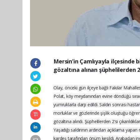
Mersin’in Çamlıyayla ilçesinde b
gözaltına alınan şüphelilerden 2
Olay, önceki gün ilçeye bağlı Fakılar Mahal
Polat, köy meydanından evine döndüğü sırada 
yumruklarla darp edildi. Saldırı sonrası hast
morluklar ve gözlerinde şişlik oluştuğu öğreni
gözaltına alındı. Şüphelilerden 2’si çıkarıldık
Yaşadığı saldırının ardından açıklama yapa
kardeş tarafından önüm kesildi. Arabadan ind