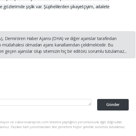
 gözlerimde şişlik var. Şüphelilerden şikayetçiyim, adalete
HA), Demirören Haber Ajansı (DHA) ve diğer ajanslar tarafından
nin müdahalesi olmadan ajans kanallarından çekilmektedir. Bu
i geçen ajanslar olup sitemizin hiç bir editörü sorumlu tutulamaz...
Gönder
unuyor ve cukurovaexpres.com sitesine yaptığınız yorumunuzla ilgili doğrudan
rsunuz. Yazılan tüm yorumlardan site yönetimi hiçbir şekilde sorumlu tutulamaz.