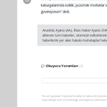
kaburgalarımda eziklik, yüzümde morluklar ve
güveniyorum" dedi.
Anadolu Ajansı (AA), İhlas Haber Ajansı (İ
eklenen tüm haberler, sitemizin editörleri
haberlerde yer alan hukuki muhataplar haber
Okuyucu Yorumları
(0)
Yorum yazarak Topluluk Kuralları’nı kabul etmiş bul
veya dolaylı tüm sorumluluğu tek başınıza üstleniyo