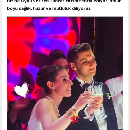
Biz de Öykü ve Eren Tüncar çiftini tebrik ediyor, ömür
boyu sağlık, huzur ve mutluluk diliyoruz.