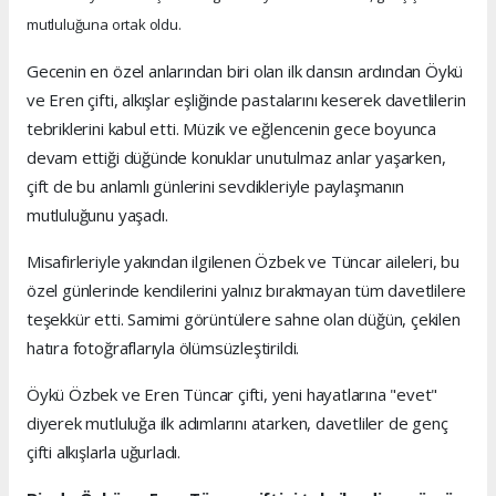
mutluluğuna ortak oldu.
Gecenin en özel anlarından biri olan ilk dansın ardından Öykü
ve Eren çifti, alkışlar eşliğinde pastalarını keserek davetlilerin
tebriklerini kabul etti. Müzik ve eğlencenin gece boyunca
devam ettiği düğünde konuklar unutulmaz anlar yaşarken,
çift de bu anlamlı günlerini sevdikleriyle paylaşmanın
mutluluğunu yaşadı.
Misafirleriyle yakından ilgilenen Özbek ve Tüncar aileleri, bu
özel günlerinde kendilerini yalnız bırakmayan tüm davetlilere
teşekkür etti. Samimi görüntülere sahne olan düğün, çekilen
hatıra fotoğraflarıyla ölümsüzleştirildi.
Öykü Özbek ve Eren Tüncar çifti, yeni hayatlarına "evet"
diyerek mutluluğa ilk adımlarını atarken, davetliler de genç
çifti alkışlarla uğurladı.