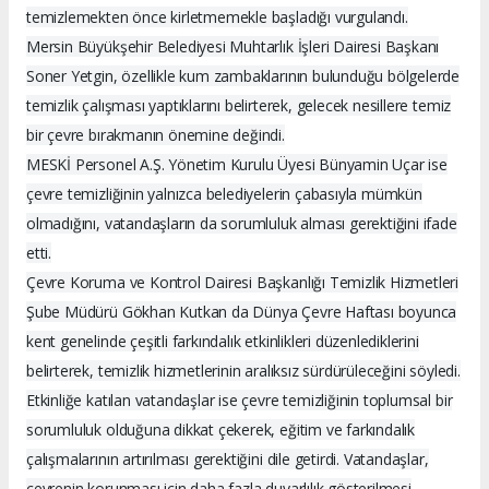
temizlemekten önce kirletmemekle başladığı vurgulandı.
Mersin Büyükşehir Belediyesi Muhtarlık İşleri Dairesi Başkanı
Soner Yetgin, özellikle kum zambaklarının bulunduğu bölgelerde
temizlik çalışması yaptıklarını belirterek, gelecek nesillere temiz
bir çevre bırakmanın önemine değindi.
MESKİ Personel A.Ş. Yönetim Kurulu Üyesi Bünyamin Uçar ise
çevre temizliğinin yalnızca belediyelerin çabasıyla mümkün
olmadığını, vatandaşların da sorumluluk alması gerektiğini ifade
etti.
Çevre Koruma ve Kontrol Dairesi Başkanlığı Temizlik Hizmetleri
Şube Müdürü Gökhan Kutkan da Dünya Çevre Haftası boyunca
kent genelinde çeşitli farkındalık etkinlikleri düzenlediklerini
belirterek, temizlik hizmetlerinin aralıksız sürdürüleceğini söyledi.
Etkinliğe katılan vatandaşlar ise çevre temizliğinin toplumsal bir
sorumluluk olduğuna dikkat çekerek, eğitim ve farkındalık
çalışmalarının artırılması gerektiğini dile getirdi. Vatandaşlar,
çevrenin korunması için daha fazla duyarlılık gösterilmesi