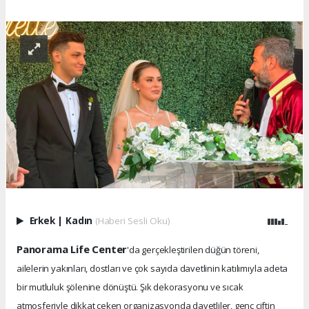
Erkek
|
Kadın
(Haberi Sesli Oku)
Panorama Life Center
'da gerçekleştirilen düğün töreni,
ailelerin yakınları, dostları ve çok sayıda davetlinin katılımıyla adeta
bir mutluluk şölenine dönüştü. Şık dekorasyonu ve sıcak
atmosferiyle dikkat çeken organizasyonda davetliler, genç çiftin