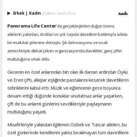
Erkek
|
Kadın
(Haberi Sesli Oku)
Panorama Life Center
'da gerçekleştirilen düğün töreni,
ailelerin yakınları, dostları ve çok sayıda davetlinin katılımıyla adeta
bir mutluluk şölenine dönüştü. Şık dekorasyonu ve sıcak
atmosferiyle dikkat çeken organizasyonda davetliler, genç çiftin
mutluluğuna ortak oldu.
Gecenin en özel anlarından biri olan ilk dansın ardından Öykü
ve Eren çifti, alkışlar eşliğinde pastalarını keserek davetlilerin
tebriklerini kabul etti. Müzik ve eğlencenin gece boyunca
devam ettiği düğünde konuklar unutulmaz anlar yaşarken,
çift de bu anlamlı günlerini sevdikleriyle paylaşmanın
mutluluğunu yaşadı.
Misafirleriyle yakından ilgilenen Özbek ve Tüncar aileleri, bu
özel günlerinde kendilerini yalnız bırakmayan tüm davetlilere