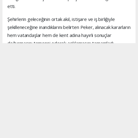
etti.
Şehirlerin geleceğinin ortak akıl, istişare ve iş birliğiyle
şekilleneceğine inandıklarını belirten Peker, alınacak kararların
hem vatandaşlar hem de kent adına hayırlı sonuçlar
doğurmasını temenni ederek açıklamasını tamamladı.
Anadolu Ajansı (AA), İhlas Haber Ajansı (İHA), Demirören
Haber Ajansı (DHA) ve diğer ajanslar tarafından eklenen
tüm haberler, sitemizin editörlerinin müdahalesi olmadan
ajans kanallarından çekilmektedir. Bu haberlerde yer alan
hukuki muhataplar haberi geçen ajanslar olup sitemizin hiç
bir editörü sorumlu tutulamaz...