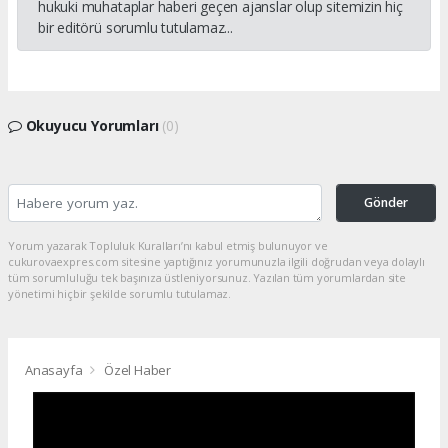
hukuki muhataplar haberi geçen ajanslar olup sitemizin hiç
bir editörü sorumlu tutulamaz...
Okuyucu Yorumları
(0)
Gönder
Yorum yazarak Topluluk Kuralları’nı kabul etmiş bulunuyor ve
cukurovaexpres.com sitesine yaptığınız yorumunuzla ilgili doğrudan veya dolaylı
tüm sorumluluğu tek başınıza üstleniyorsunuz. Yazılan tüm yorumlardan site
yönetimi hiçbir şekilde sorumlu tutulamaz.
Anasayfa
Özel Haber