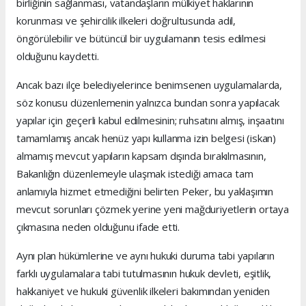
birliğinin sağlanması, vatandaşların mülkiyet haklarının
korunması ve şehircilik ilkeleri doğrultusunda adil,
öngörülebilir ve bütüncül bir uygulamanın tesis edilmesi
olduğunu kaydetti.
Ancak bazı ilçe belediyelerince benimsenen uygulamalarda,
söz konusu düzenlemenin yalnızca bundan sonra yapılacak
yapılar için geçerli kabul edilmesinin; ruhsatını almış, inşaatını
tamamlamış ancak henüz yapı kullanma izin belgesi (iskan)
almamış mevcut yapıların kapsam dışında bırakılmasının,
Bakanlığın düzenlemeyle ulaşmak istediği amaca tam
anlamıyla hizmet etmediğini belirten Peker, bu yaklaşımın
mevcut sorunları çözmek yerine yeni mağduriyetlerin ortaya
çıkmasına neden olduğunu ifade etti.
Aynı plan hükümlerine ve aynı hukuki duruma tabi yapıların
farklı uygulamalara tabi tutulmasının hukuk devleti, eşitlik,
hakkaniyet ve hukuki güvenlik ilkeleri bakımından yeniden