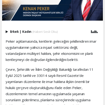
Erkek
|
Kadın
(Haberi Sesli Oku)
Peker açıklamasında, kentlerin geleceğini şekillendiren imar
uygulamalarının yalnızca inşaat sektörünü değil,
vatandaşların mülkiyet hakkını, şehir ekonomisini ve planlı
kentleşmeyi de doğrudan ilgilendirdiğini belirtti.
Çevre, Şehircilik ve İklim Değişikliği Bakanlığı tarafından 11
Eylül 2025 tarihli ve 33014 sayılı Resmî Gazete’de
yayımlanan düzenleme ile imar hakkına ilişkin önemli bir
hukuki çerçeve oluşturulduğunu ifade eden Peker,
düzenlemenin temel amacının uygulamada yaşanan
sorunların giderilmesi, planlama süreçlerinde uygulama